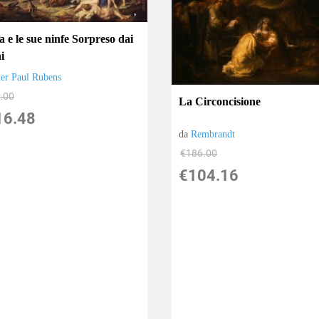
 e le sue ninfe Sorpreso dai
i
ter Paul Rubens
.00
La Circoncisione
16.48
da
Rembrandt
€186.00
€104.16