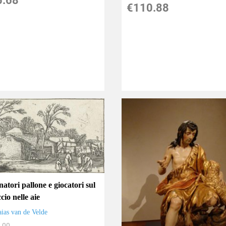
5.68
€110.88
natori pallone e giocatori sul
cio nelle aie
aias van de Velde
.00