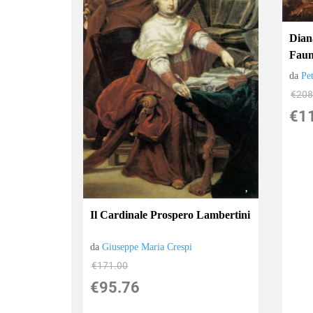
Diana
Faun
da
Pe
€208
€1
Il Cardinale Prospero Lambertini
da
Giuseppe Maria Crespi
€171.00
€95.76