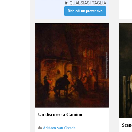
in QUALSIASI TAGLIA
Richiedi un preventivo
Un discorso a Camino
Scen
da
Adriaen van Ostade