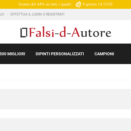
Sconto del 44% su tutti i quadri
0
giorno
14:53:03
ACI
EFFETTUA IL LOGIN O REGISTRATI
500 MIGLIORI
DIPINTI PERSONALIZZATI
CAMPIONI