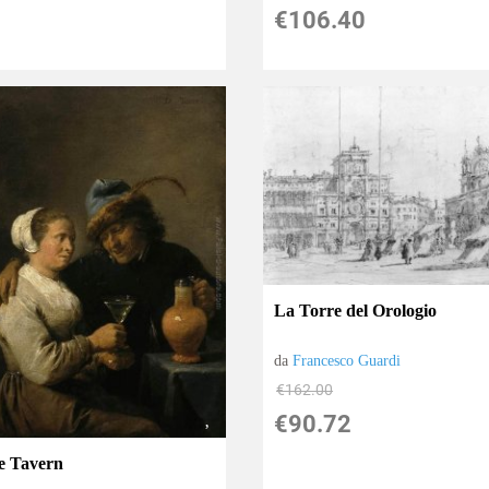
€106.40
La Torre del Orologio
da
Francesco Guardi
€162.00
€90.72
e Tavern