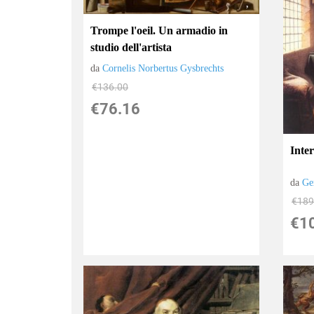
Trompe l'oeil. Un armadio in
studio dell'artista
da
Cornelis Norbertus Gysbrechts
€136.00
€76.16
Inter
da
Ge
€189
€1