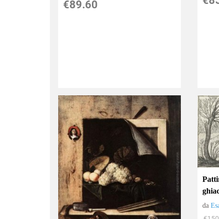
€8
€89.60
Patti
ghiac
da
Es
€150