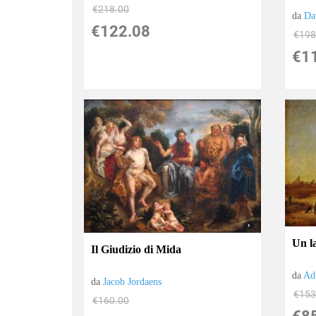
€218.00
da
Da
€122.08
€198
€1
Un l
Il Giudizio di Mida
da
Ad
da
Jacob Jordaens
€153
€160.00