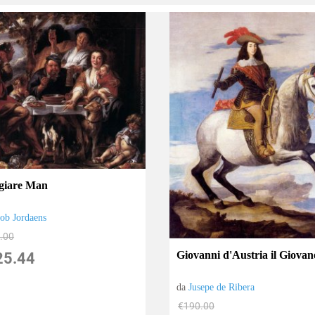
giare Man
cob Jordaens
.00
Giovanni d'Austria il Giovan
25.44
da
Jusepe de Ribera
€190.00