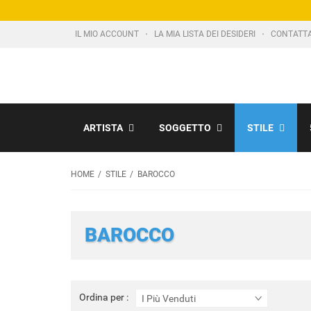
IL MIO ACCOUNT
LA MIA LISTA DEI DESIDERI
CONTATT
ARTISTA
SOGGETTO
STILE
HOME
STILE
BAROCCO
BAROCCO
Ordina
Ordina per :
I Più Venduti
per