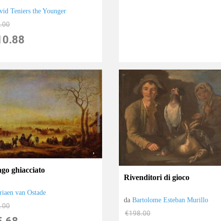
vid Teniers the Younger
.00
10.88
ago ghiacciato
Rivenditori di gioco
riaen van Ostade
da
Bartolome Esteban Murillo
.00
€198.00