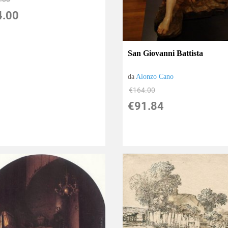
4.00
San Giovanni Battista
da
Alonzo Cano
€164.00
€91.84