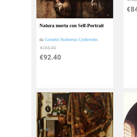
€8
Natura morta con Self-Portrait
da
Cornelis Norbertus Gysbrechts
€165.00
€92.40