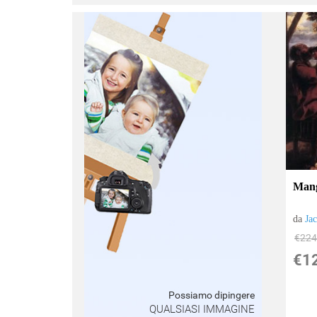
:
Man
da
Ja
€224
€1
Possiamo dipingere
QUALSIASI IMMAGINE