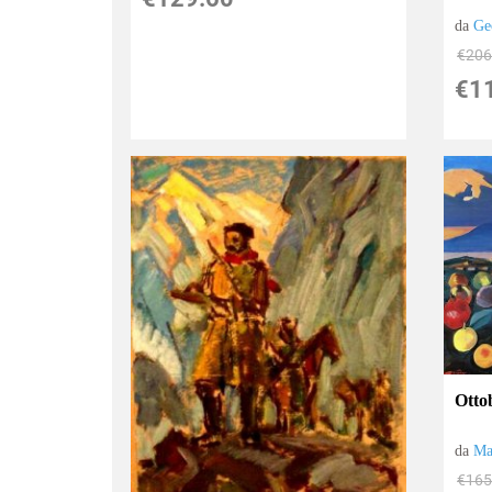
da
Ge
€206
€1
Otto
da
Ma
€165