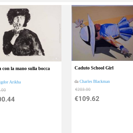
Caduto School Girl
 con la mano sulla bocca
da
Charles Blackman
igdor Arikha
€203.00
.00
€109.62
00.44