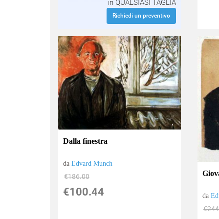
in QUALSIASI TAGLIA
Richiedi un preventivo
Dalla finestra
da
Edvard Munch
Giov
€186.00
€100.44
da
Ed
€244