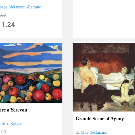
orge Stefanescu-Ramnic
.00
11.24
bre a Yerevan
Grande Scene of Agony
rtiros Saryan
.00
da
Max Beckmann