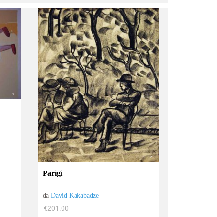
Parigi
da
David Kakabadze
€201.00