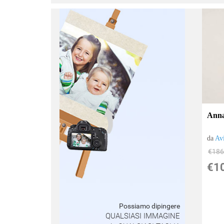
:
Anna
da
Av
€186
€1
Possiamo dipingere
QUALSIASI IMMAGINE