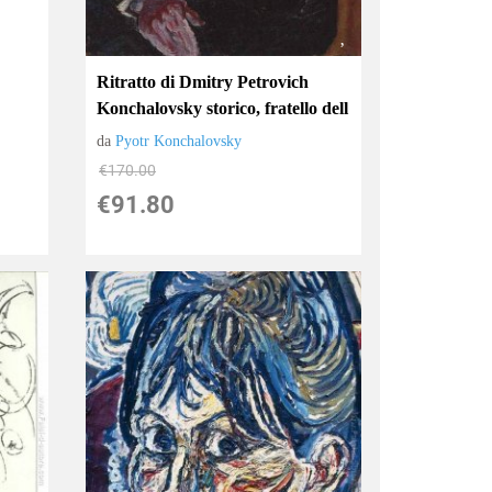
Ritratto di Dmitry Petrovich
Konchalovsky storico, fratello dell
da
Pyotr Konchalovsky
€170.00
€91.80