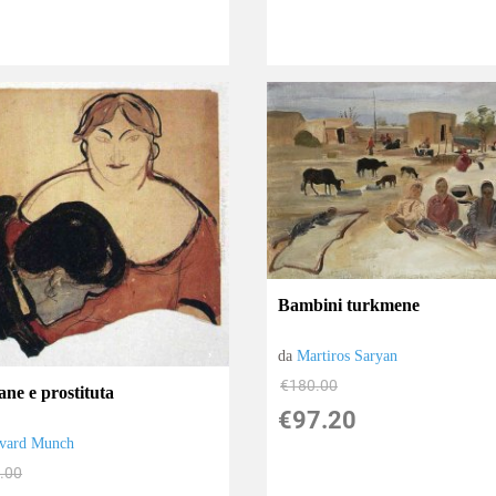
Bambini turkmene
da
Martiros Saryan
€180.00
ane e prostituta
€97.20
vard Munch
.00