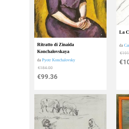
La 
Ritratto di Zinaida
da
Ca
Konchalovskaya
€191
da
Pyotr Konchalovsky
€1
€184.00
€99.36