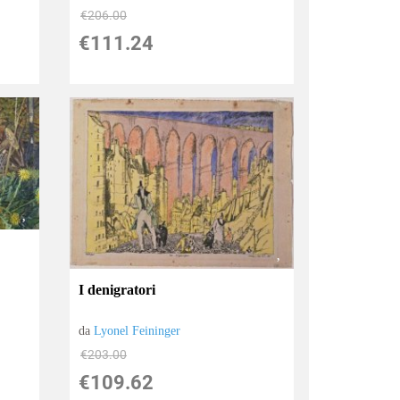
€206.00
€111.24
I denigratori
da
Lyonel Feininger
€203.00
€109.62