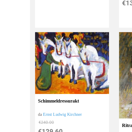
€1
Schimmeldressurakt
da
Ernst Ludwig Kirchner
€240.00
Ritr
€129.60