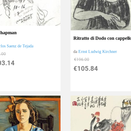
Chapman
Ritratto di Dodo con cappell
rlos Saenz de Tejada
da
Ernst Ludwig Kirchner
.00
€196.00
03.14
€105.84