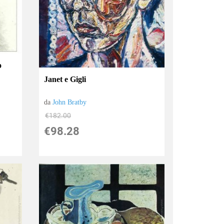
o
Janet e Gigli
da
John Bratby
€182.00
€98.28