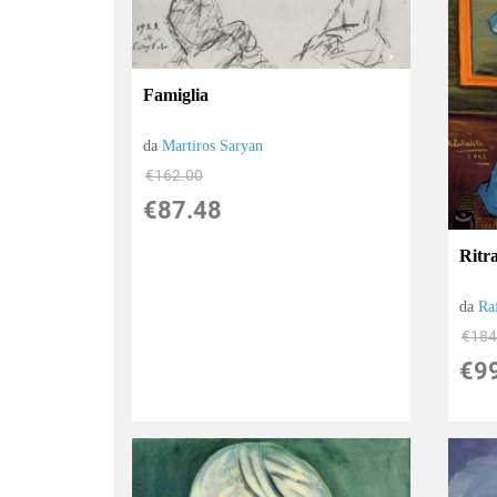
Famiglia
da
Martiros Saryan
€162.00
€87.48
Ritra
da
Ra
€184
€9