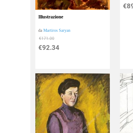
€8
Illustrazione
da
Martiros Saryan
€171.00
€92.34