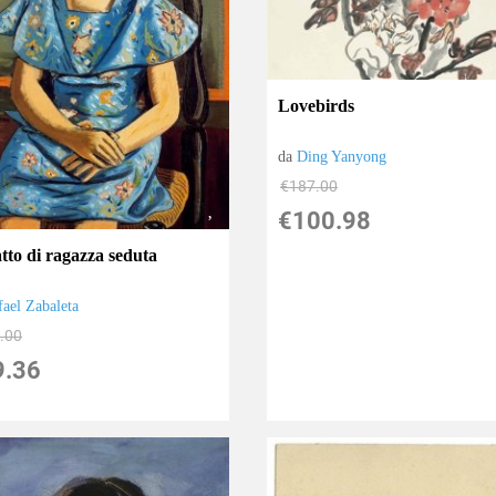
Lovebirds
da
Ding Yanyong
€187.00
€100.98
tto di ragazza seduta
fael Zabaleta
.00
9.36