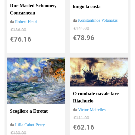
Due Masted Schooner,
lungo la costa
Concarneau
da
Konstantinos Volanakis
da
Robert Henri
€141.00
€136.00
€78.96
€76.16
O combate navale fare
Riachuelo
da
Victor Meirelles
Scogliere a Etretat
€111.00
da
Lilla Cabot Perry
€62.16
€180.00