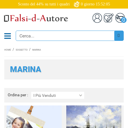
Sconto del 44% su tutti i quadri
0
giorno
15:52:03
0
HOME
SOGGETTO
MARINA
MARINA
Ordina
Ordina per :
I Più Venduti
per
: