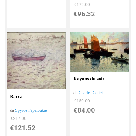
€172.00
€96.32
Rayons du soir
da
Charles Cottet
Barca
€150.00
€84.00
da
Spyros Papaloukas
€217.00
€121.52