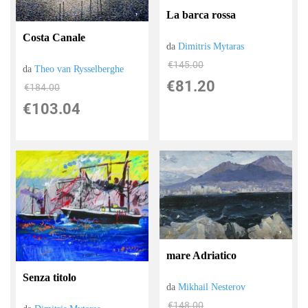
La barca rossa
Costa Canale
da
Dimitris Mytaras
€145.00
da
Theo van Rysselberghe
€81.20
€184.00
€103.04
mare Adriatico
Senza titolo
da
Mikhail Nesterov
€148.00