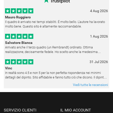
4 Aug 2026
Mauro Ruggiero
Il quadro è arrivato nei tempi stabiliti. É molto bello. L'autore ha lavorato
molto bene. Questo sito è altamente raccomandabile.
1 Aug 2026
Salvatore Bianca
Arrivato anche il terzo quadro (un Rembrandt) ordinato. Ottima
realizzazione, decisamente fedele. Ho scelto anche la medesima
cornice (F6537 - 236) per avere una certa omogeneità visiva - una volta
appesi
31 Jul 2026
Vinc
In realtà sono 4.5 e non 5 per la non perfetta rispondenza nei minimi
dettagli del dipinto. Sito affidabile e fanno tutto ciò che dicono. Il dipinto,
da quando è stato spedito, è giunto in poco tempo e tr
Vedi tutte le recensioni
SERVIZIO CLIENTI
IL MIO ACCOUNT