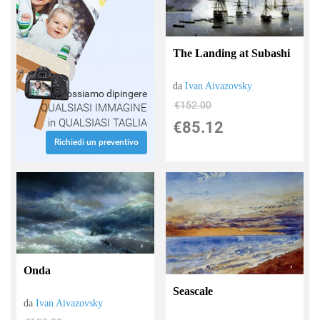
The Landing at Subashi
da
Ivan Aivazovsky
Possiamo dipingere
€152.00
QUALSIASI IMMAGINE
in QUALSIASI TAGLIA
€85.12
Richiedi un preventivo
Onda
Seascale
da
Ivan Aivazovsky