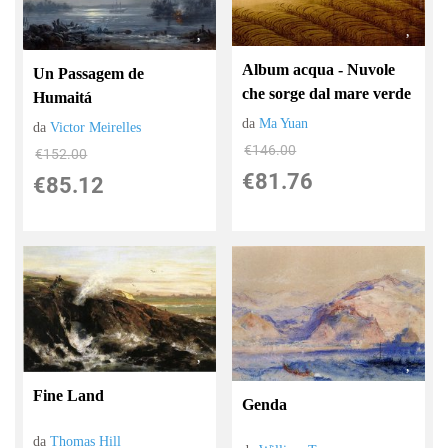
Album acqua - Nuvole
Un Passagem de
che sorge dal mare verde
Humaitá
da
Ma Yuan
da
Victor Meirelles
€146.00
€152.00
€81.76
€85.12
Fine Land
Genda
da
Thomas Hill