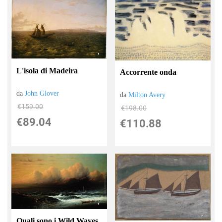
L'isola di Madeira
Accorrente onda
da
John Glover
da
Milton Avery
€159.00
€198.00
€89.04
€110.88
Quali sono i Wild Waves