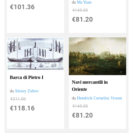
da
Ma Yuan
€101.36
€145.00
€81.20
Barca di Pietro I
Navi mercantili in
Oriente
da
Alexey Zubov
da
Hendrick Cornelisz Vroom
€211.00
€145.00
€118.16
€81.20