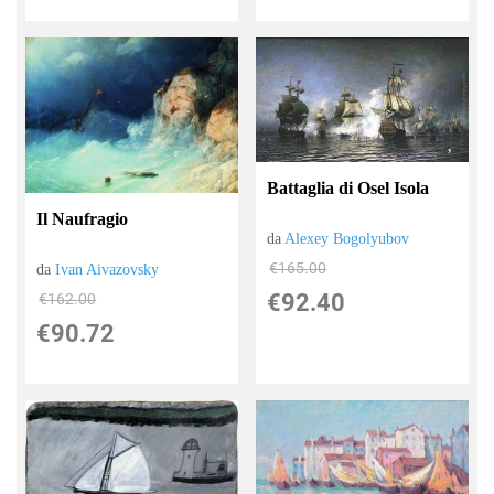
Battaglia di Osel Isola
Il Naufragio
da
Alexey Bogolyubov
€165.00
da
Ivan Aivazovsky
€92.40
€162.00
€90.72