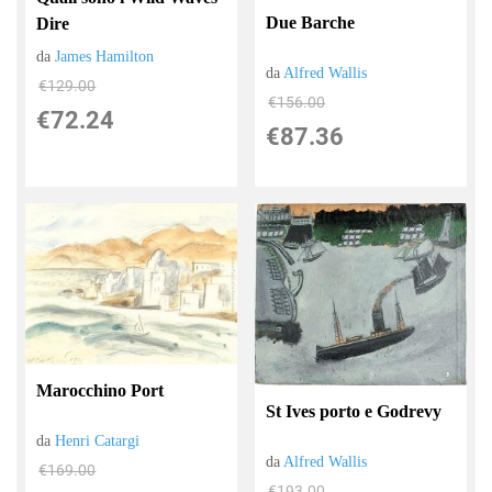
Due Barche
Dire
da
James Hamilton
da
Alfred Wallis
€129.00
€156.00
€72.24
€87.36
Marocchino Port
St Ives porto e Godrevy
da
Henri Catargi
da
Alfred Wallis
€169.00
€193.00