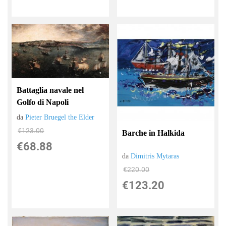
Battaglia navale nel
Golfo di Napoli
da
Pieter Bruegel the Elder
€123.00
Barche in Halkida
€68.88
da
Dimitris Mytaras
€220.00
€123.20