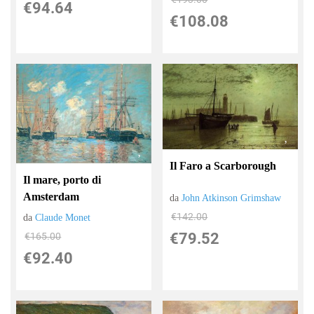
€94.64
€108.08
Il Faro a Scarborough
Il mare, porto di
Amsterdam
da
John Atkinson Grimshaw
€142.00
da
Claude Monet
€79.52
€165.00
€92.40