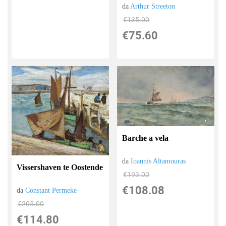
da
Arthur Streeton
€135.00
€75.60
Barche a vela
da
Ioannis Altamouras
Vissershaven te Oostende
€193.00
€108.08
da
Constant Permeke
€205.00
€114.80