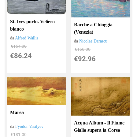
St. Ives porto. Veliero
Barche a Chioggia
bianco
(Venezia)
da
Alfred Wallis
da
Nicolae Darascu
€154.00
€166.00
€86.24
€92.96
Marea
Acqua Album - Il Fiume
da
Fyodor Vasilyev
Giallo supera la Corso
€181.00