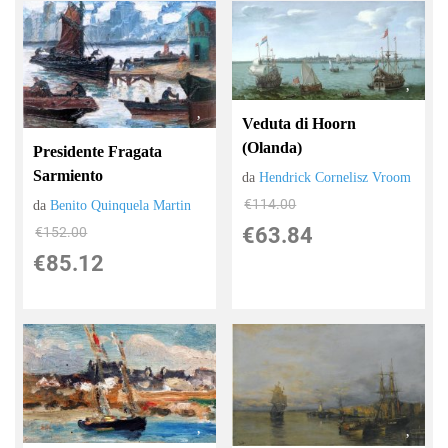
Veduta di Hoorn
(Olanda)
Presidente Fragata
Sarmiento
da
Hendrick Cornelisz Vroom
€114.00
da
Benito Quinquela Martin
€63.84
€152.00
€85.12