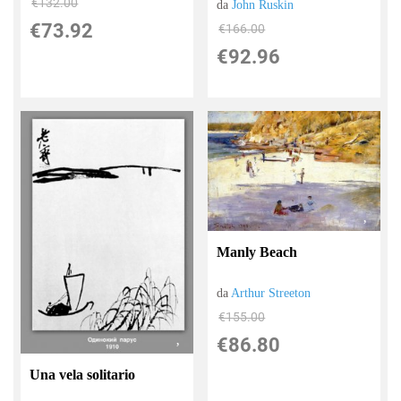
€132.00
da
John Ruskin
€73.92
€166.00
€92.96
Manly Beach
da
Arthur Streeton
€155.00
€86.80
Una vela solitario