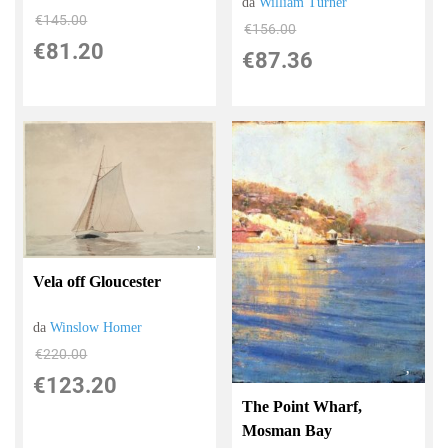
da
William Turner
€145.00
€156.00
€81.20
€87.36
Vela off Gloucester
da
Winslow Homer
€220.00
€123.20
The Point Wharf,
Mosman Bay