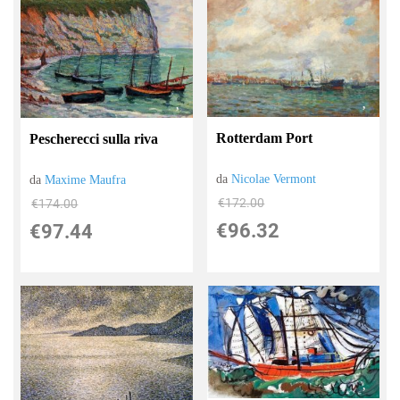
Rotterdam Port
Pescherecci sulla riva
da
Nicolae Vermont
da
Maxime Maufra
€172.00
€174.00
€96.32
€97.44