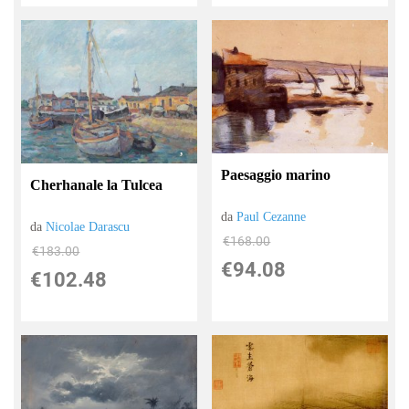
Paesaggio marino
Cherhanale la Tulcea
da
Paul Cezanne
da
Nicolae Darascu
€168.00
€183.00
€94.08
€102.48