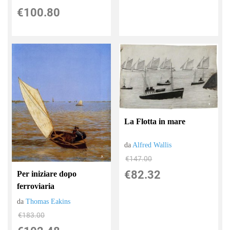
€100.80
La Flotta in mare
da
Alfred Wallis
€147.00
€82.32
Per iniziare dopo
ferroviaria
da
Thomas Eakins
€183.00