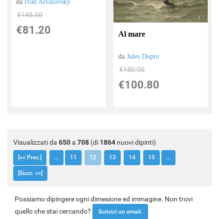
da
Ivan Aivazovsky
€145.00
€81.20
Al mare
da
Jules Dupre
€180.00
€100.80
Visualizzati da
650
a
708
(di
1864
nuovi dipinti)
[<< Prec.]
...
11
12
13
14
15
...
[Succ. >>]
Possiamo dipingere ogni dimesione ed immagine. Non trovi
quello che stai cercando?
Scrivici un email.