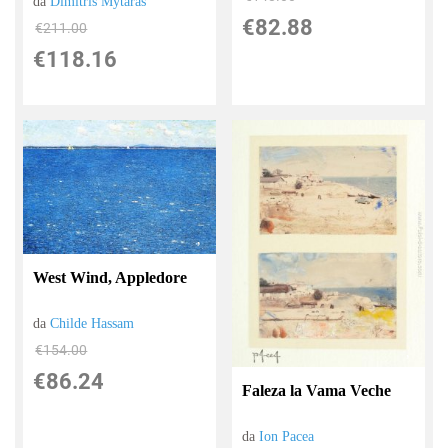
da
Dimitris Mytaras
€82.88
€211.00
€118.16
West Wind, Appledore
da
Childe Hassam
€154.00
€86.24
Faleza la Vama Veche
da
Ion Pacea