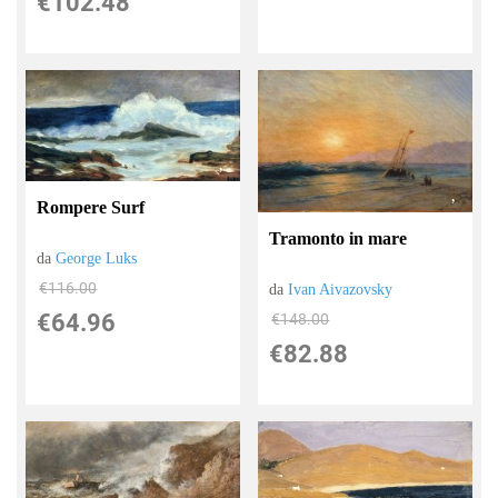
€102.48
Rompere Surf
Tramonto in mare
da
George Luks
€116.00
da
Ivan Aivazovsky
€64.96
€148.00
€82.88