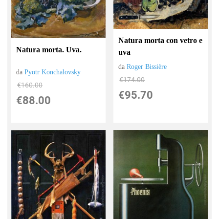
Natura morta con vetro e
Natura morta. Uva.
uva
da
Roger Bissière
da
Pyotr Konchalovsky
€174.00
€160.00
€95.70
€88.00