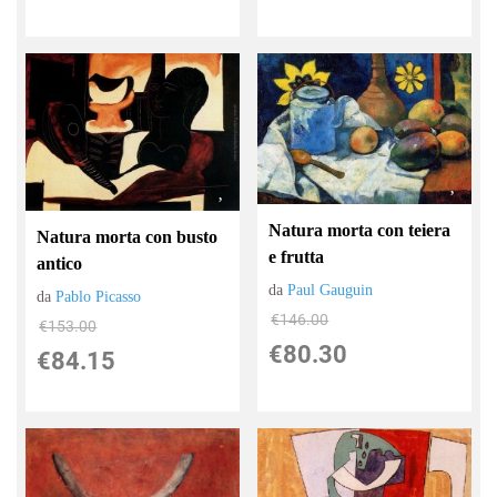
Natura morta con teiera
Natura morta con busto
e frutta
antico
da
Paul Gauguin
da
Pablo Picasso
€146.00
€153.00
€80.30
€84.15