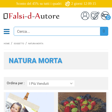
Sconto del 45% su tutti i quadri
2
giorni
12:09:12
0
HOME
SOGGETTO
NATURA MORTA
NATURA MORTA
Ordina
Ordina per :
I Più Venduti
per
: