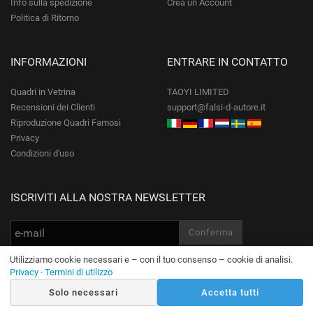
Info sulla spedizione
Crea un Account
Politica di Ritorno
INFORMAZIONI
ENTRARE IN CONTATTO
Quadri in Vetrina
TAOYI LIMITED
Recensioni dei Clienti
support@falsi-d-autore.it
Riproduzione Quadri Famosi
Privacy
Condizioni d'uso
ISCRIVITI ALLA NOSTRA NEWSLETTER
Utilizziamo cookie necessari e – con il tuo consenso – cookie di analisi.
Privacy
·
Termini di utilizzo
Solo necessari
Accetta tutti
© Falsi-d-Autore.it Tutti i diritti riservati.