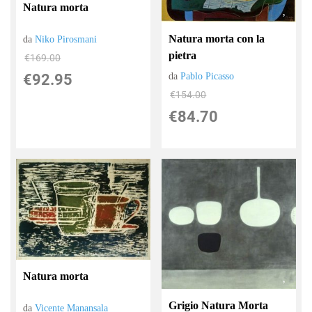
Natura morta
Natura morta con la
da
Niko Pirosmani
pietra
€169.00
da
Pablo Picasso
€92.95
€154.00
€84.70
Natura morta
Grigio Natura Morta
da
Vicente Manansala