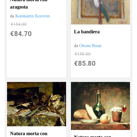
aragosta
da
Konstantin Korovin
€154.00
La bandiera
€84.70
da
Ottone Rosai
€156.00
€85.80
Natura morta con