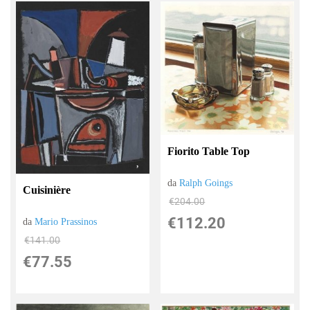
Fiorito Table Top
da
Ralph Goings
Cuisinière
€204.00
€112.20
da
Mario Prassinos
€141.00
€77.55