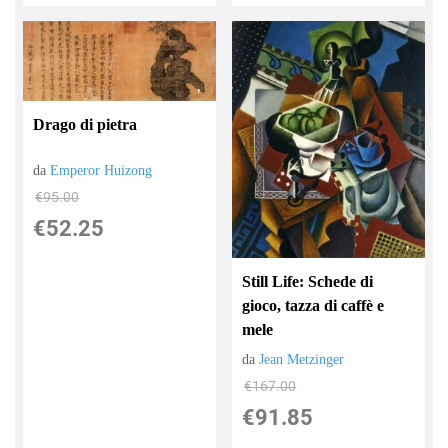
Drago di pietra
da
Emperor Huizong
€95.00
€52.25
Still Life: Schede di
gioco, tazza di caffè e
mele
da
Jean Metzinger
€167.00
€91.85