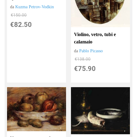
da
Kuzma Petrov-Vodkin
€150.00
€82.50
Violino, vetro, tubi e
calamaio
da
Pablo Picasso
€138.00
€75.90