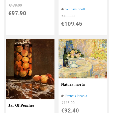
€178.00
da
William Scott
€97.90
€199.00
€109.45
Natura morta
da
Francis Picabia
€168.00
Jar Of Peaches
€92.40