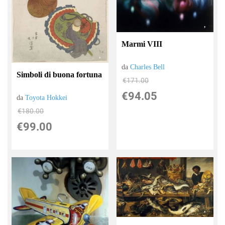
Marmi VIII
da
Charles Bell
Simboli di buona fortuna
€171.00
€94.05
da
Toyota Hokkei
€180.00
€99.00