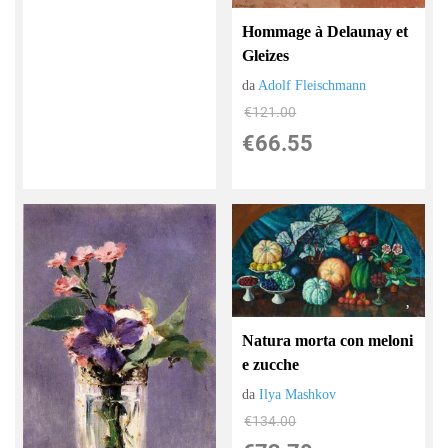
Hommage à Delaunay et
Gleizes
da
Adolf Fleischmann
€121.00
€66.55
Natura morta con meloni
e zucche
da
Ilya Mashkov
€134.00