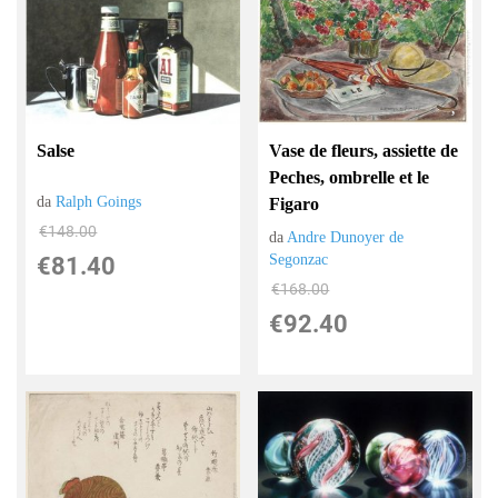
Vase de fleurs, assiette de
Salse
Peches, ombrelle et le
da
Ralph Goings
Figaro
€148.00
da
Andre Dunoyer de
Segonzac
€81.40
€168.00
€92.40