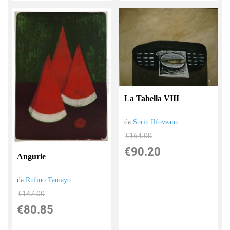
La Tabella VIII
da
Sorin Ilfoveanu
€164.00
€90.20
Angurie
da
Rufino Tamayo
€147.00
€80.85