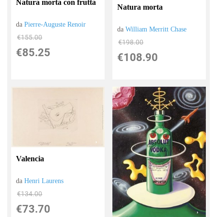
Natura morta con frutta
Natura morta
da
Pierre-Auguste Renoir
da
William Merritt Chase
€155.00
€198.00
€85.25
€108.90
Valencia
da
Henri Laurens
€134.00
€73.70