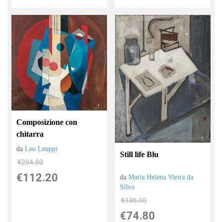
Composizione con
chitarra
da
Leo Leuppi
Still life Blu
€204.00
€112.20
da
Maria Helena Vieira da
Silva
€136.00
€74.80