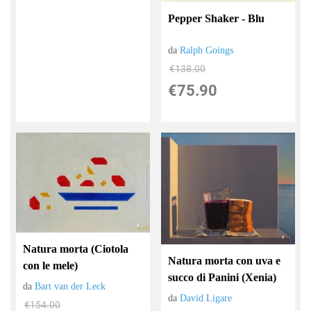
Pepper Shaker - Blu
da
Ralph Goings
€138.00
€75.90
Natura morta (Ciotola
Natura morta con uva e
con le mele)
succo di Panini (Xenia)
da
Bart van der Leck
da
David Ligare
€154.00