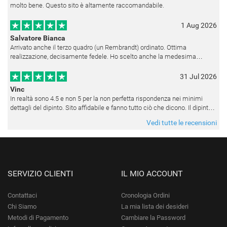
molto bene. Questo sito è altamente raccomandabile.
1 Aug 2026
Salvatore Bianca
Arrivato anche il terzo quadro (un Rembrandt) ordinato. Ottima
realizzazione, decisamente fedele. Ho scelto anche la medesima
cornice (F6537 - 236) per avere una certa omogeneità visiva - una volta
appesi
31 Jul 2026
Vinc
In realtà sono 4.5 e non 5 per la non perfetta rispondenza nei minimi
dettagli del dipinto. Sito affidabile e fanno tutto ciò che dicono. Il dipinto,
da quando è stato spedito, è giunto in poco tempo e tr
Vedi tutte le recensioni
SERVIZIO CLIENTI
IL MIO ACCOUNT
Contattaci
Cronologia Ordini
Chi Siamo
La mia lista dei desideri
Metodi di Pagamento
Cambiare la Password