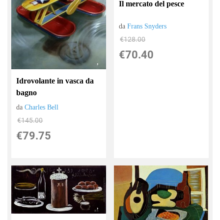
Il mercato del pesce
da
Frans Snyders
€128.00
€70.40
Idrovolante in vasca da
bagno
da
Charles Bell
€145.00
€79.75