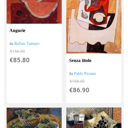
Angurie
da
Rufino Tamayo
€156.00
€85.80
Senza titolo
da
Pablo Picasso
€158.00
€86.90