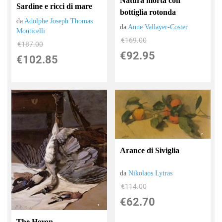
Natura morta con
Sardine e ricci di mare
bottiglia rotonda
da
Adolphe Joseph Thomas
da
Anne Vallayer-Coster
Monticelli
€169.00
€187.00
€92.95
€102.85
Arance di Siviglia
da
Nikolaos Lytras
€114.00
€62.70
The Heron