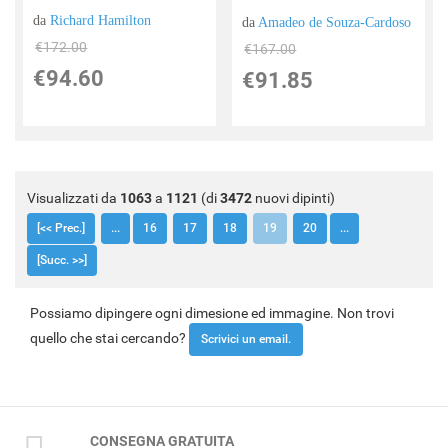
da
Richard Hamilton
da
Amadeo de Souza-Cardoso
€172.00
€167.00
€94.60
€91.85
Visualizzati da
1063
a
1121
(di
3472
nuovi dipinti)
[<< Prec.]
...
16
17
18
19
20
...
[Succ. >>]
Possiamo dipingere ogni dimesione ed immagine. Non trovi
quello che stai cercando?
Scrivici un email.
CONSEGNA GRATUITA