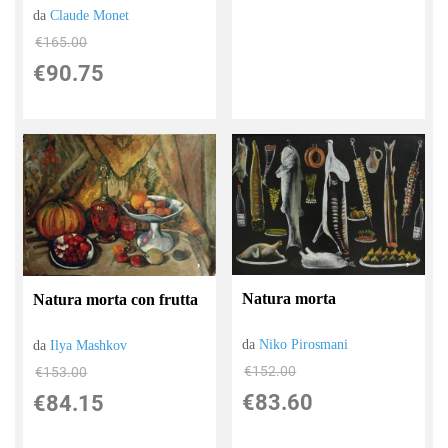
da
Claude Monet
€165.00
€90.75
Natura morta
Natura morta con frutta
da
Niko Pirosmani
da
Ilya Mashkov
€152.00
€153.00
€83.60
€84.15