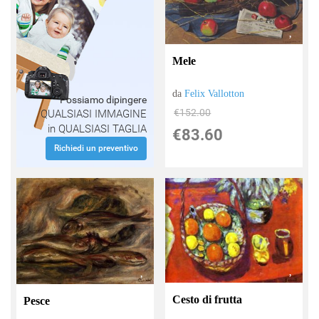
Mele
da
Felix Vallotton
Possiamo dipingere
€152.00
QUALSIASI IMMAGINE
in QUALSIASI TAGLIA
€83.60
Richiedi un preventivo
Cesto di frutta
Pesce