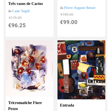
Três vasos de Cactos
da
Pierre-Auguste Renoir
da
Lasar Segall
€180.00
€175.00
€99.00
€96.25
Tricromatiche Fiore
Entrada
Pezzo