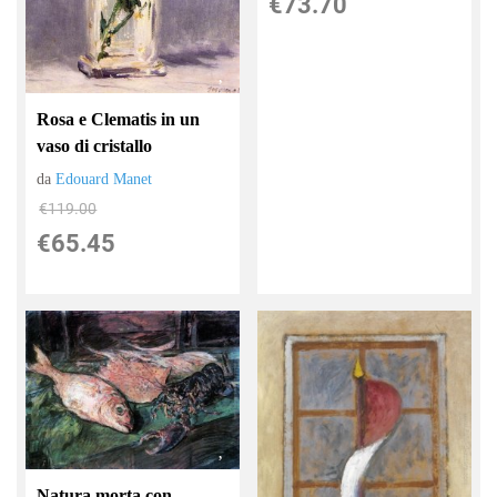
€73.70
Rosa e Clematis in un
vaso di cristallo
da
Edouard Manet
€119.00
€65.45
Natura morta con