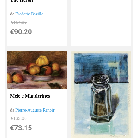
da
Frederic Bazille
€164.00
€90.20
Mele e Manderines
da
Pierre-Auguste Renoir
€133.00
€73.15