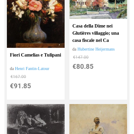
Casa della Dime nei
Glutières villaggio; una
casa fiscale nel Ca
da
Hubertine Heijermans
Fiori Camelias e Tulipani
€147.00
€80.85
da
Henri Fantin-Latour
€167.00
€91.85