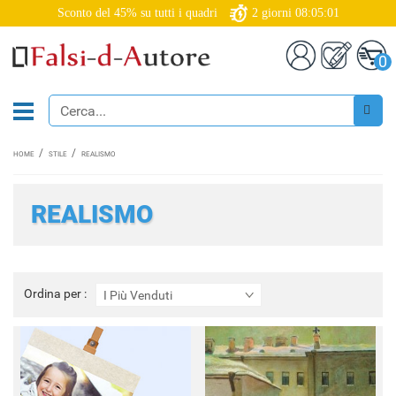
Sconto del 45% su tutti i quadri
2
giorni
08:04:59
0
HOME
STILE
REALISMO
REALISMO
Ordina
Ordina per :
I Più Venduti
per
: