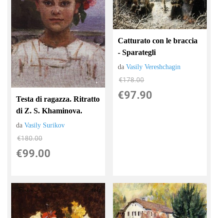
Catturato con le braccia
- Sparategli
da
Vasily Vereshchagin
€178.00
€97.90
Testa di ragazza. Ritratto
di Z. S. Khaminova.
da
Vasily Surikov
€180.00
€99.00