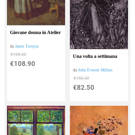
Giovane donna in Atelier
da
Janos Tornyai
€198.00
Una volta a settimana
€108.90
da
John Everett Millais
€150.00
€82.50