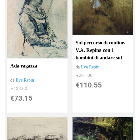
Sul percorso di confine.
V.A. Repina con i
bambini di andare sul
Ada ragazza
da
Ilya Repin
€201.00
da
Ilya Repin
€110.55
€133.00
€73.15