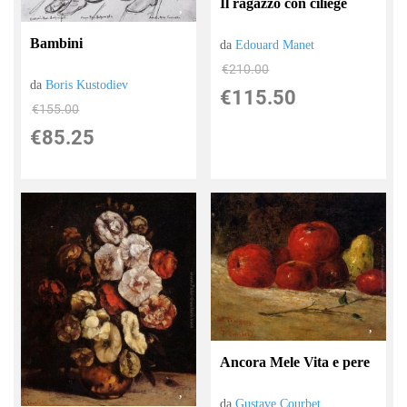
Il ragazzo con ciliege
Bambini
da
Edouard Manet
€210.00
da
Boris Kustodiev
€115.50
€155.00
€85.25
Ancora Mele Vita e pere
da
Gustave Courbet