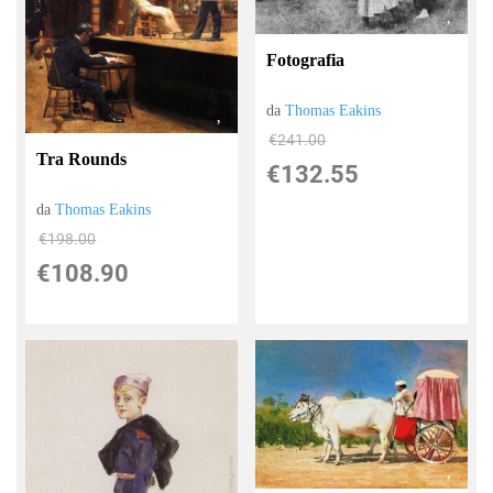
Fotografia
da
Thomas Eakins
€241.00
Tra Rounds
€132.55
da
Thomas Eakins
€198.00
€108.90