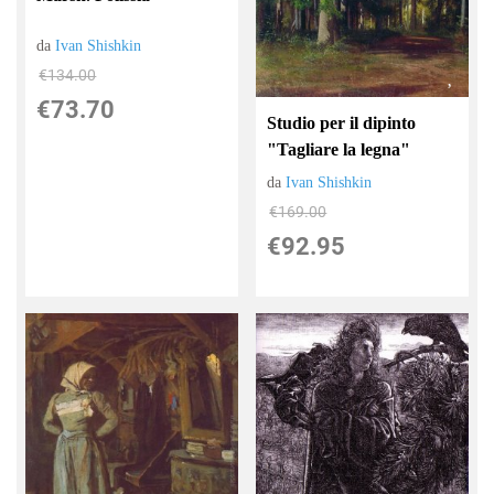
da
Ivan Shishkin
€134.00
€73.70
Studio per il dipinto
"Tagliare la legna"
da
Ivan Shishkin
€169.00
€92.95