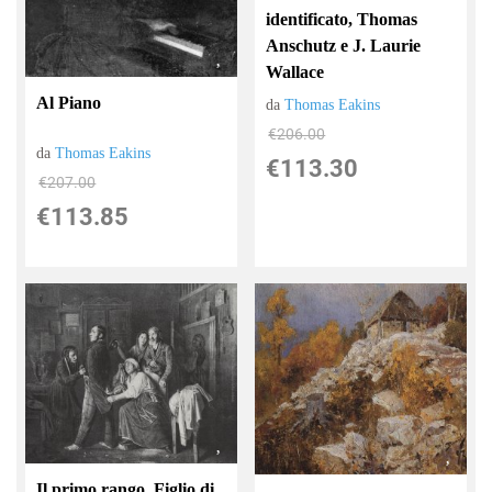
identificato, Thomas
Anschutz e J. Laurie
Wallace
Al Piano
da
Thomas Eakins
€206.00
da
Thomas Eakins
€113.30
€207.00
€113.85
Il primo rango. Figlio di