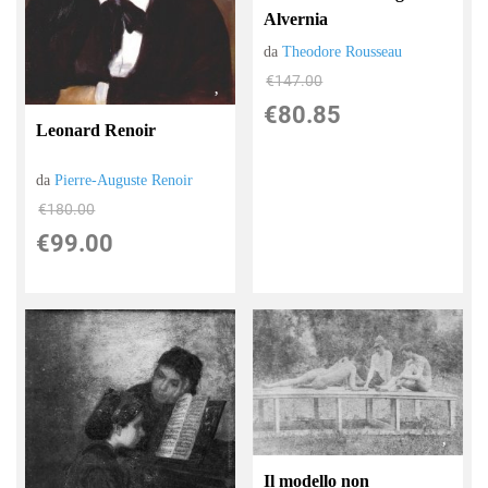
Alvernia
da
Theodore Rousseau
€147.00
€80.85
Leonard Renoir
da
Pierre-Auguste Renoir
€180.00
€99.00
Il modello non