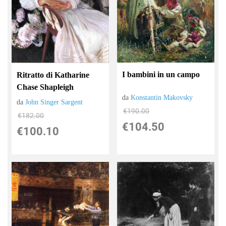
I bambini in un campo
Ritratto di Katharine
Chase Shapleigh
da
Konstantin Makovsky
da
John Singer Sargent
€190.00
€182.00
€104.50
€100.10