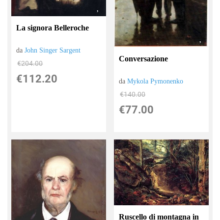
La signora Belleroche
da
John Singer Sargent
Conversazione
€204.00
€112.20
da
Mykola Pymonenko
€140.00
€77.00
Ruscello di montagna in