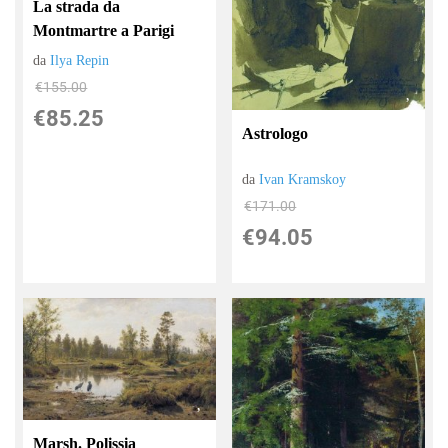
La strada da
Montmartre a Parigi
da
Ilya Repin
€155.00
€85.25
Astrologo
da
Ivan Kramskoy
€171.00
€94.05
Marsh. Polissia