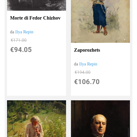
Morte di Fedor Chizhov
da
Ilya Repin
€171.00
€94.05
Zaporozhets
da
Ilya Repin
€194.00
€106.70