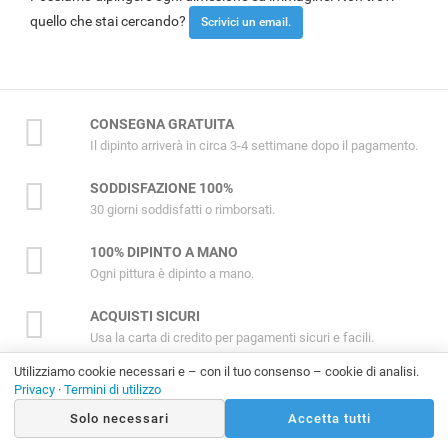
quello che stai cercando?
Scrivici un email.
CONSEGNA GRATUITA
Il dipinto arriverà in circa 3-4 settimane dopo il pagamento.
SODDISFAZIONE 100%
30 giorni soddisfatti o rimborsati.
100% DIPINTO A MANO
Ogni pittura è dipinto a mano.
ACQUISTI SICURI
Usa la carta di credito per pagamenti sicuri e facili.
Utilizziamo cookie necessari e – con il tuo consenso – cookie di analisi.
Privacy
·
Termini di utilizzo
Eccezionale
Solo necessari
Accetta tutti