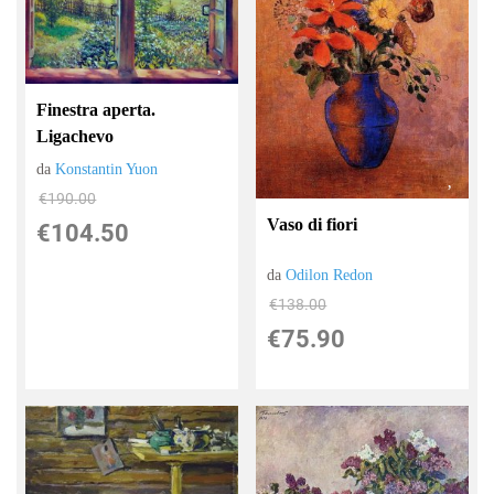
Finestra aperta.
Ligachevo
da
Konstantin Yuon
€190.00
Vaso di fiori
€104.50
da
Odilon Redon
€138.00
€75.90