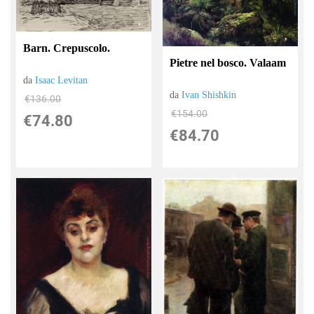
Barn. Crepuscolo.
Pietre nel bosco. Valaam
da
Isaac Levitan
da
Ivan Shishkin
€136.00
€154.00
€74.80
€84.70