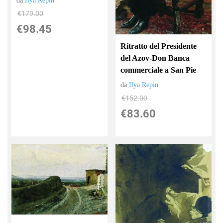
da
Ilya Repin
€179.00
€98.45
Ritratto del Presidente
del Azov-Don Banca
commerciale a San Pie
da
Ilya Repin
€152.00
€83.60