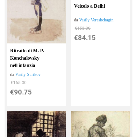
Veicolo a Delhi
da
Vasily Vereshchagin
€153.00
€84.15
Ritratto di M. P.
Konchalovsky
nell'infanzia
da
Vasily Surikov
€165.00
€90.75