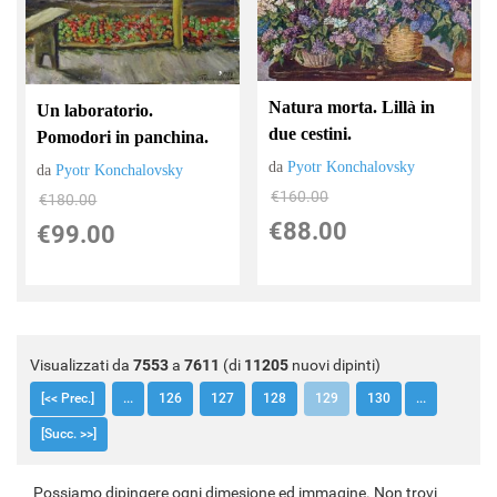
Natura morta. Lillà in
Un laboratorio.
due cestini.
Pomodori in panchina.
da
Pyotr Konchalovsky
da
Pyotr Konchalovsky
€160.00
€180.00
€88.00
€99.00
Visualizzati da
7553
a
7611
(di
11205
nuovi dipinti)
[<< Prec.]
...
126
127
128
129
130
...
[Succ. >>]
Possiamo dipingere ogni dimesione ed immagine. Non trovi