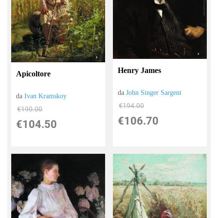
Henry James
Apicoltore
da
John Singer Sargent
da
Ivan Kramskoy
€194.00
€190.00
€106.70
€104.50