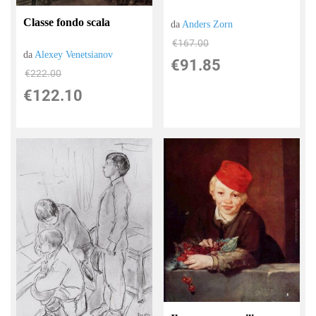
Classe fondo scala
da
Anders Zorn
€167.00
da
Alexey Venetsianov
€91.85
€222.00
€122.10