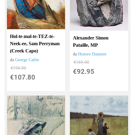
Hol-te-mal-te-TEZ-te-
Alexander Simon
Neek-ee, Sam Perryman
Pataille, MP
(Creek Capo)
da
Honore Daumier
da
George Catlin
€169.00
€196.00
€92.95
€107.80