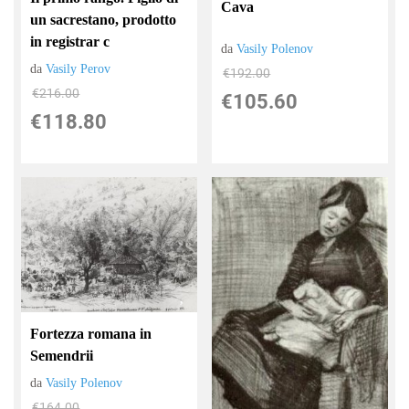
Cava
un sacrestano, prodotto
in registrar c
da
Vasily Polenov
da
Vasily Perov
€192.00
€216.00
€105.60
€118.80
Fortezza romana in
Semendrii
da
Vasily Polenov
€164.00