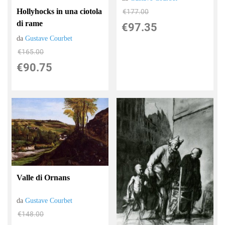
Hollyhocks in una ciotola
€177.00
di rame
€97.35
da
Gustave Courbet
€165.00
€90.75
Valle di Ornans
da
Gustave Courbet
€148.00