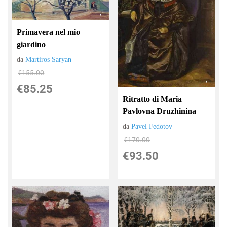
Primavera nel mio
giardino
da
Martiros Saryan
€155.00
€85.25
Ritratto di Maria
Pavlovna Druzhinina
da
Pavel Fedotov
€170.00
€93.50