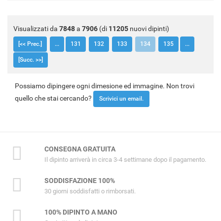
Visualizzati da
7848
a
7906
(di
11205
nuovi dipinti)
[<< Prec.]
...
131
132
133
134
135
...
[Succ. >>]
Possiamo dipingere ogni dimesione ed immagine. Non trovi
quello che stai cercando?
Scrivici un email.
CONSEGNA GRATUITA
Il dipinto arriverà in circa 3-4 settimane dopo il pagamento.
SODDISFAZIONE 100%
30 giorni soddisfatti o rimborsati.
100% DIPINTO A MANO