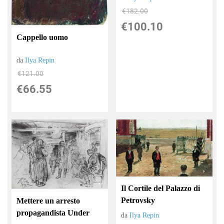
€182.00
€100.10
Cappello uomo
da
Ilya Repin
€121.00
€66.55
Il Cortile del Palazzo di
Petrovsky
Mettere un arresto
propagandista Under
da
Ilya Repin