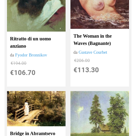
The Woman in the
Ritratto di un uomo
Waves (Bagnante)
anziano
da
Gustave Courbet
da
Fyodor Bronnikov
€206.00
€194.00
€113.30
€106.70
Bridge in Abramtsevo