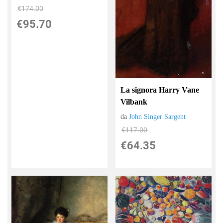
€174.00
€95.70
La signora Harry Vane
Vilbank
da
John Singer Sargent
€117.00
€64.35