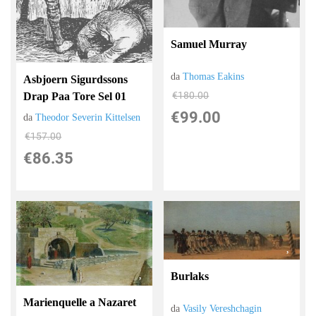
Samuel Murray
da
Thomas Eakins
Asbjoern Sigurdssons
€180.00
Drap Paa Tore Sel 01
€99.00
da
Theodor Severin Kittelsen
€157.00
€86.35
Burlaks
Marienquelle a Nazaret
da
Vasily Vereshchagin