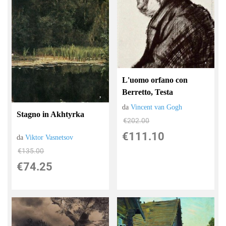
L'uomo orfano con
Berretto, Testa
da
Vincent van Gogh
Stagno in Akhtyrka
€202.00
€111.10
da
Viktor Vasnetsov
€135.00
€74.25