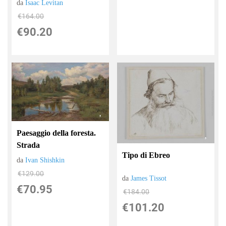
da
Isaac Levitan
€164.00
€90.20
Paesaggio della foresta.
Strada
Tipo di Ebreo
da
Ivan Shishkin
€129.00
da
James Tissot
€70.95
€184.00
€101.20