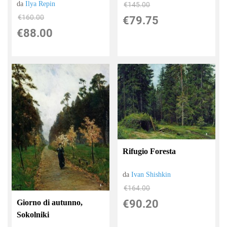
da
Ilya Repin
€145.00
€160.00
€79.75
€88.00
Rifugio Foresta
da
Ivan Shishkin
€164.00
€90.20
Giorno di autunno,
Sokolniki