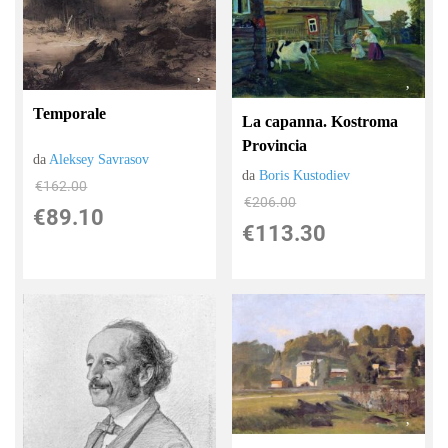
Temporale
La capanna. Kostroma
Provincia
da
Aleksey Savrasov
da
Boris Kustodiev
€162.00
€206.00
€89.10
€113.30