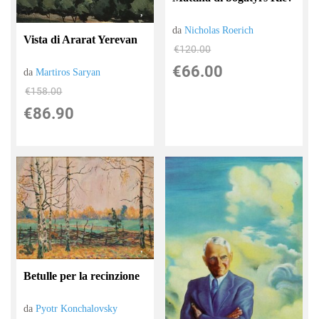
da
Nicholas Roerich
Vista di Ararat Yerevan
€120.00
€66.00
da
Martiros Saryan
€158.00
€86.90
Betulle per la recinzione
da
Pyotr Konchalovsky