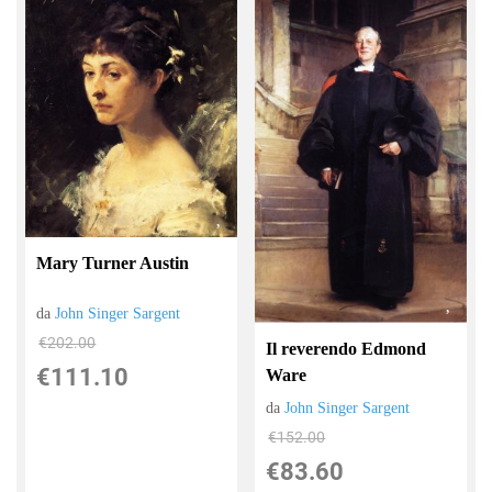
Mary Turner Austin
da
John Singer Sargent
€202.00
Il reverendo Edmond
€111.10
Ware
da
John Singer Sargent
€152.00
€83.60