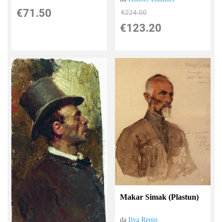
€71.50
€224.00
€123.20
Makar Simak (Plastun)
da
Ilya Repin