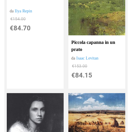
da
Ilya Repin
€154.00
€84.70
Piccola capanna in un
prato
da
Isaac Levitan
€153.00
€84.15