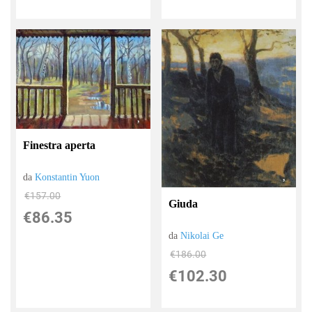
Finestra aperta
da
Konstantin Yuon
€157.00
Giuda
€86.35
da
Nikolai Ge
€186.00
€102.30