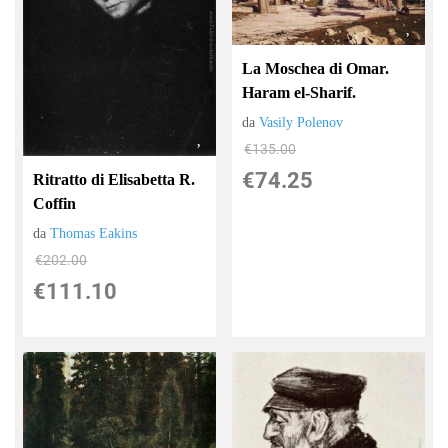
La Moschea di Omar.
Haram el-Sharif.
da
Vasily Polenov
€135.00
€74.25
Ritratto di Elisabetta R.
Coffin
da
Thomas Eakins
€202.00
€111.10