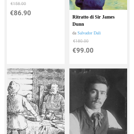
€158.00
€86.90
Ritratto di Sir James
Dunn
da
Salvador Dali
€180.00
€99.00