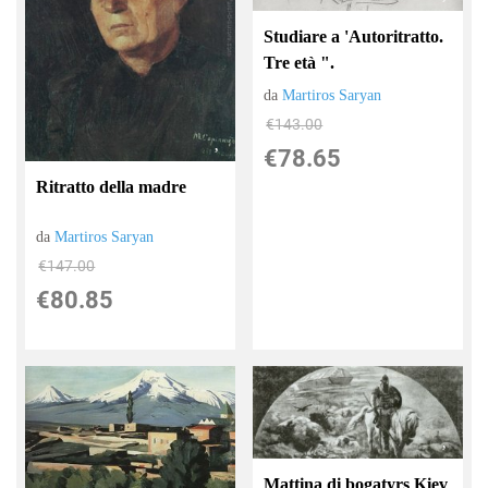
Studiare a 'Autoritratto.
Tre età ".
da
Martiros Saryan
€143.00
€78.65
Ritratto della madre
da
Martiros Saryan
€147.00
€80.85
Mattina di bogatyrs Kiev