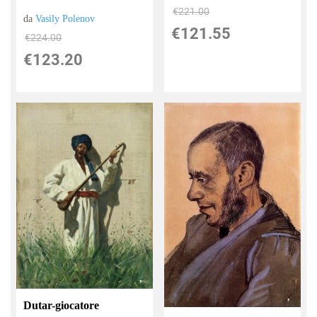
€221.00
da
Vasily Polenov
€121.55
€224.00
€123.20
Dutar-giocatore