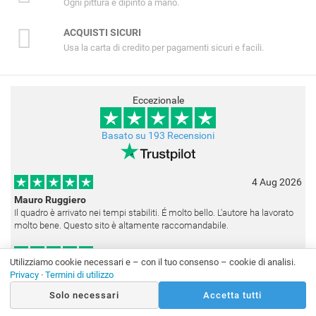
Ogni pittura è dipinto a mano.
ACQUISTI SICURI
Usa la carta di credito per pagamenti sicuri e facili.
Eccezionale
Basato su 193 Recensioni
4 Aug 2026
Mauro Ruggiero
Il quadro è arrivato nei tempi stabiliti. É molto bello. L'autore ha lavorato
molto bene. Questo sito è altamente raccomandabile.
1 Aug 2026
Utilizziamo cookie necessari e – con il tuo consenso – cookie di analisi.
Salvatore Bianca
Privacy
·
Termini di utilizzo
Arrivato anche il terzo quadro (un Rembrandt) ordinato. Ottima
Solo necessari
Accetta tutti
realizzazione, decisamente fedele. Ho scelto anche la medesima
cornice (F6537 - 236) per avere una certa omogeneità visiva - una volta