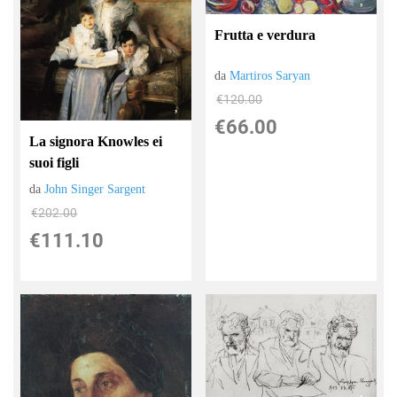
Frutta e verdura
da
Martiros Saryan
€120.00
€66.00
La signora Knowles ei
suoi figli
da
John Singer Sargent
€202.00
€111.10