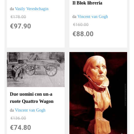
Il Blok libreria
da
Vasily Vereshchagin
da
Vincent van Gogh
€178.00
€160.00
€97.90
€88.00
Due uomini con un-a
ruote Quattro Wagon
da
Vincent van Gogh
€136.00
€74.80