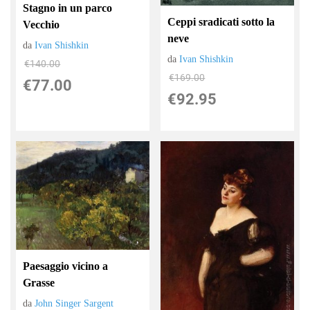
Stagno in un parco
Ceppi sradicati sotto la
Vecchio
neve
da
Ivan Shishkin
da
Ivan Shishkin
€140.00
€169.00
€77.00
€92.95
Paesaggio vicino a
Grasse
da
John Singer Sargent