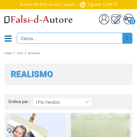
Sconto del 45% su tutti i quadri
2
giorni
12:08:21
0
HOME
STILE
REALISMO
REALISMO
Ordina
Ordina per :
I Più Venduti
per
: