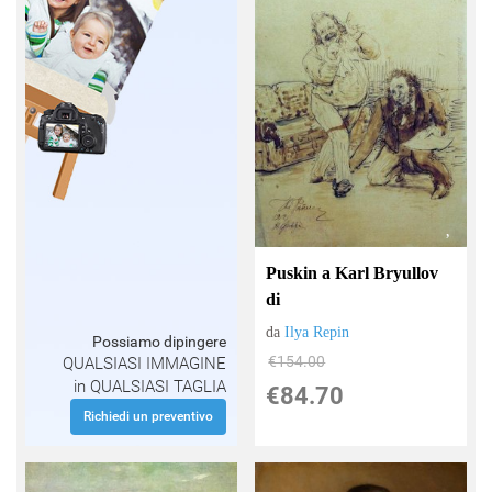
Puskin a Karl Bryullov
di
da
Ilya Repin
Possiamo dipingere
€154.00
QUALSIASI IMMAGINE
in QUALSIASI TAGLIA
€84.70
Richiedi un preventivo