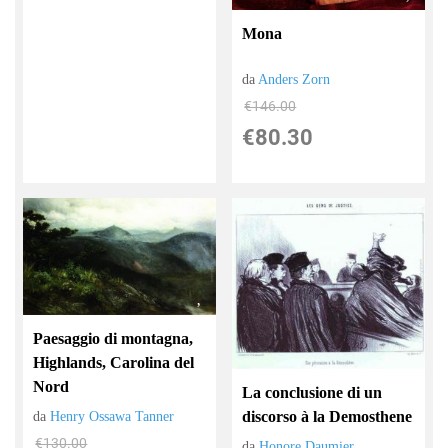
Mona
da
Anders Zorn
€146.00
€80.30
Paesaggio di montagna,
Highlands, Carolina del
Nord
La conclusione di un
discorso à la Demosthene
da
Henry Ossawa Tanner
€130.00
da
Honore Daumier