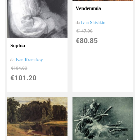
Vendemmia
da
Ivan Shishkin
€147.00
€80.85
Sophia
da
Ivan Kramskoy
€184.00
€101.20