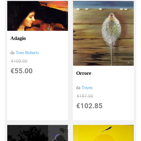
Adagio
da
Tom Roberts
€100.00
€55.00
Orrore
da
Toyen
€187.00
€102.85