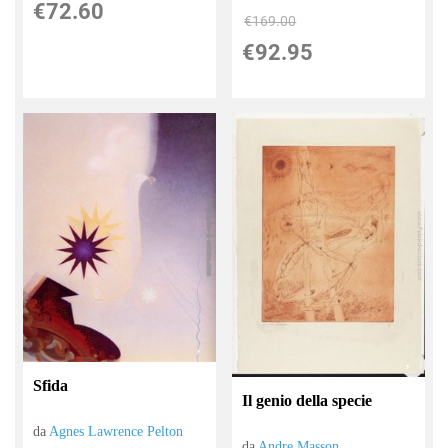
€72.60
€169.00
€92.95
Sfida
Il genio della specie
da
Agnes Lawrence Pelton
da
Andre Masson