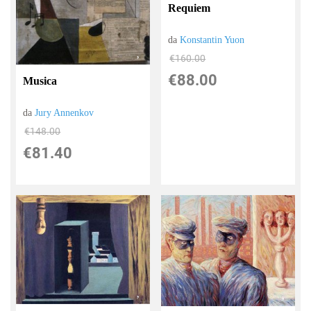
Requiem
da
Konstantin Yuon
€160.00
€88.00
Musica
da
Jury Annenkov
€148.00
€81.40