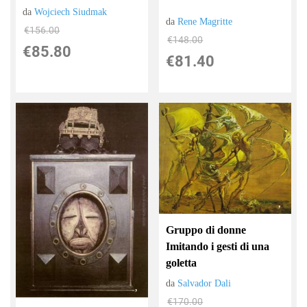
da
Wojciech Siudmak
da
Rene Magritte
€156.00
€148.00
€85.80
€81.40
Gruppo di donne
Imitando i gesti di una
goletta
da
Salvador Dali
€170.00