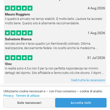
4 Aug 2026
Mauro Ruggiero
Il quadro è arrivato nei tempi stabiliti. É molto bello. L'autore ha lavorato
molto bene. Questo sito è altamente raccomandabile.
1 Aug 2026
Salvatore Bianca
Arrivato anche il terzo quadro (un Rembrandt) ordinato. Ottima
realizzazione, decisamente fedele. Ho scelto anche la medesima
cornice (F6537 - 236) per avere una certa omogeneità visiva - una volta
appesi
31 Jul 2026
Vinc
In realtà sono 4.5 e non 5 per la non perfetta rispondenza nei minimi
dettagli del dipinto. Sito affidabile e fanno tutto ciò che dicono. Il dipinto,
da quando è stato spedito, è giunto in poco tempo e tr
Vedi tutte le recensioni
Utilizziamo cookie necessari e – con il tuo consenso – cookie di analisi.
Privacy
·
Termini di utilizzo
Solo necessari
Accetta tutti
SERVIZIO CLIENTI
IL MIO ACCOUNT