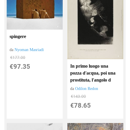
spingere
da
Nyoman Masriadi
€177.00
€97.35
In primo luogo una
pozza d'acqua, poi una
prostituta, l'angolo d
da
Odilon Redon
€143.00
€78.65