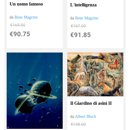
Un uomo famoso
L'intelligenza
da
Rene Magritte
da
Rene Magritte
€165.00
€167.00
€90.75
€91.85
Il Giardino di asini II
da
Albert Bloch
€158.00