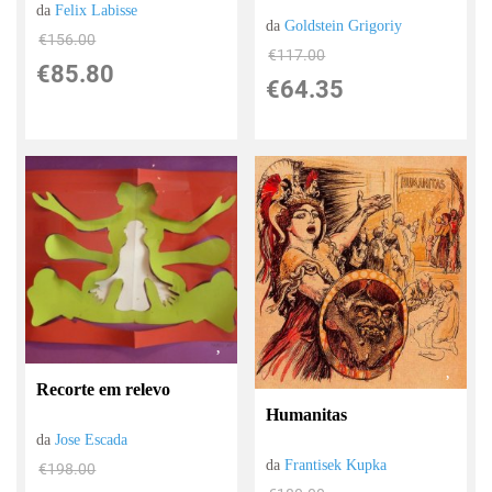
da
Felix Labisse
da
Goldstein Grigoriy
€156.00
€117.00
€85.80
€64.35
Recorte em relevo
Humanitas
da
Jose Escada
da
Frantisek Kupka
€198.00