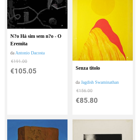
N?o Há sim sem n?o - O
Eremita
da
Antonio Dacosta
€191.00
Senza titolo
€105.05
da
Jagdish Swaminathan
€156.00
€85.80