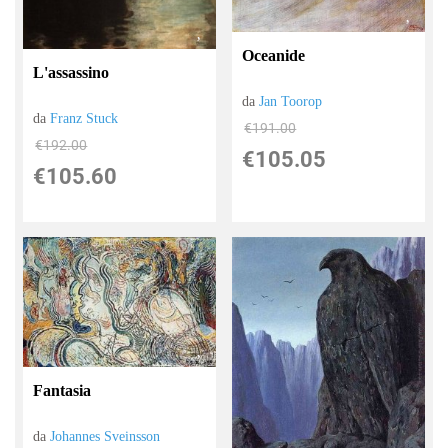
Oceanide
L'assassino
da
Jan Toorop
da
Franz Stuck
€191.00
€192.00
€105.05
€105.60
Fantasia
da
Johannes Sveinsson