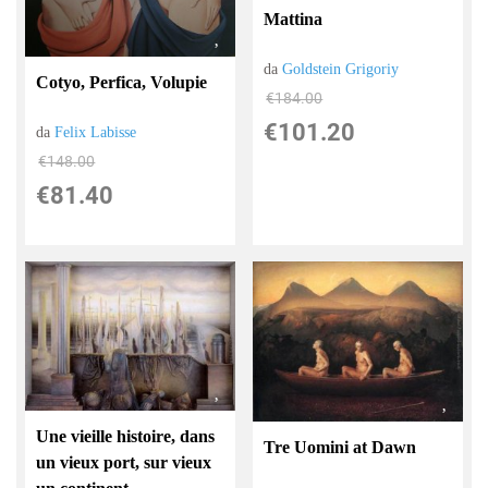
Mattina
da
Goldstein Grigoriy
Cotyo, Perfica, Volupie
€184.00
€101.20
da
Felix Labisse
€148.00
€81.40
Une vieille histoire, dans
Tre Uomini at Dawn
un vieux port, sur vieux