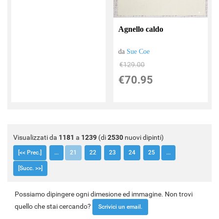
Agnello caldo
da
Sue Coe
€129.00
€70.95
Visualizzati da
1181
a
1239
(di
2530
nuovi dipinti)
[<< Prec.]
...
21
22
23
24
25
...
[Succ. >>]
Possiamo dipingere ogni dimesione ed immagine. Non trovi
quello che stai cercando?
Scrivici un email.