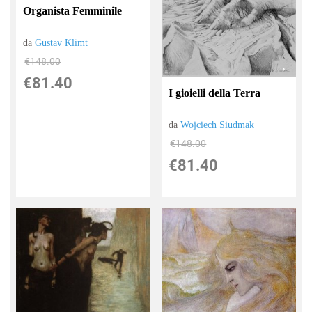
Organista Femminile
da
Gustav Klimt
€148.00
€81.40
I gioielli della Terra
da
Wojciech Siudmak
€148.00
€81.40