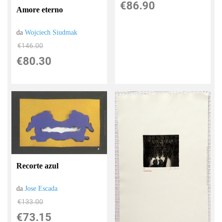
€86.90
Amore eterno
da
Wojciech Siudmak
€146.00
€80.30
Recorte azul
da
Jose Escada
€133.00
€73.15