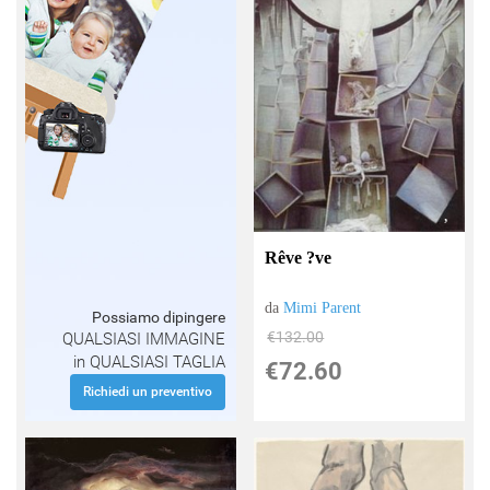
Rêve ?ve
da
Mimi Parent
Possiamo dipingere
€132.00
QUALSIASI IMMAGINE
in QUALSIASI TAGLIA
€72.60
Richiedi un preventivo