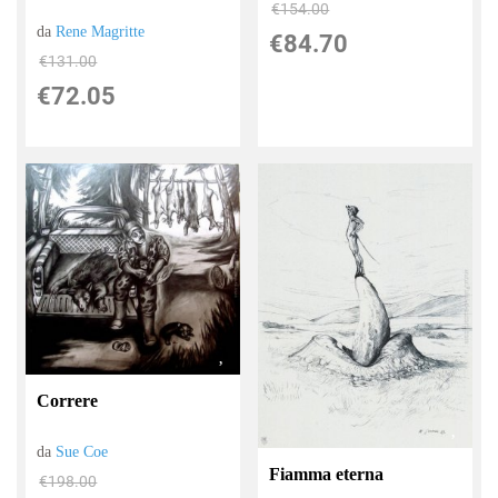
€154.00
da
Rene Magritte
€84.70
€131.00
€72.05
Correre
da
Sue Coe
Fiamma eterna
€198.00