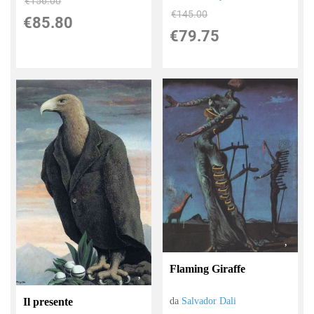
€156.00
€145.00
€85.80
€79.75
Flaming Giraffe
Il presente
da
Salvador Dali