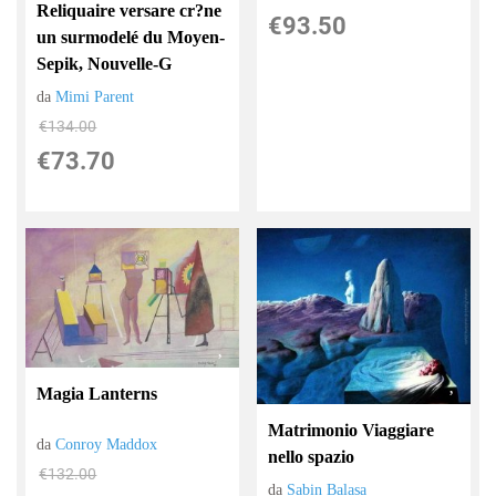
Reliquaire versare cr?ne
€93.50
un surmodelé du Moyen-
Sepik, Nouvelle-G
da
Mimi Parent
€134.00
€73.70
Magia Lanterns
Matrimonio Viaggiare
da
Conroy Maddox
nello spazio
€132.00
da
Sabin Balasa