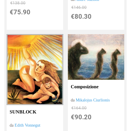
€138.00
€146.00
€75.90
€80.30
Composizione
da
Mikalojus Ciurlionis
€164.00
SUNBLOCK
€90.20
da
Edith Vonnegut