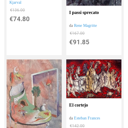
Kjarval
€136.00
I passi sprecato
€74.80
da
Rene Magritte
€167.00
€91.85
El cortejo
da
Esteban Frances
€142.00