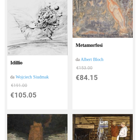
Metamorfosi
da
Albert Bloch
Idillio
€153.00
€84.15
da
Wojciech Siudmak
€191.00
€105.05