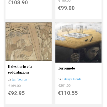
€180.00
€108.90
€99.00
Il desiderio e la
Terremoto
soddisfazione
da
Tetsuya Ishida
da
Jan Toorop
€201.00
€169.00
€110.55
€92.95