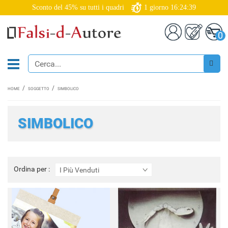
Sconto del 45% su tutti i quadri
1
giorno
16:24:37
0
HOME
SOGGETTO
SIMBOLICO
SIMBOLICO
Ordina
Ordina per :
I Più Venduti
per
: