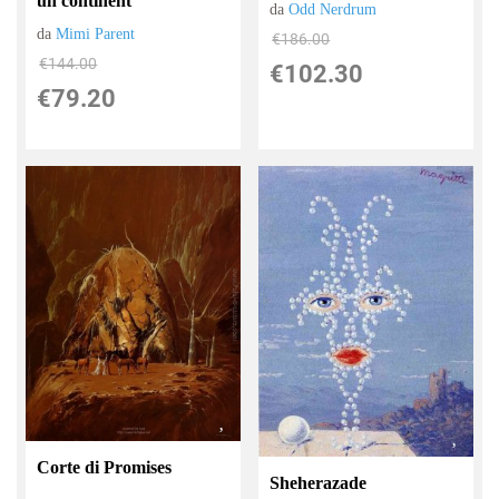
un continent
da
Odd Nerdrum
da
Mimi Parent
€186.00
€144.00
€102.30
€79.20
Corte di Promises
Sheherazade