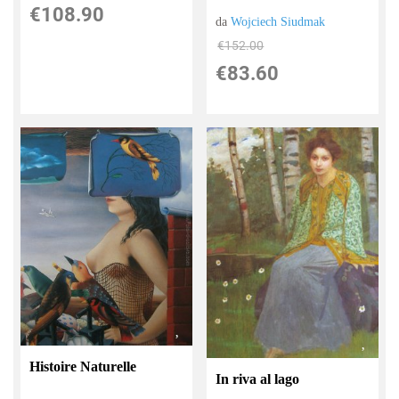
€108.90
da
Wojciech Siudmak
€152.00
€83.60
Histoire Naturelle
In riva al lago