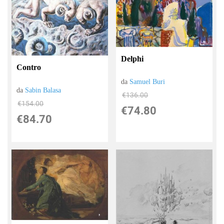
Delphi
Contro
da
Samuel Buri
da
Sabin Balasa
€136.00
€154.00
€74.80
€84.70