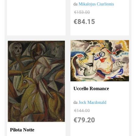
da
Mikalojus Ciurlionis
€153.00
€84.15
Uccello Romance
da
Jock Macdonald
€144.00
€79.20
Pilota Notte