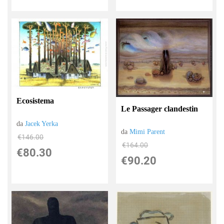
Ecosistema
Le Passager clandestin
da
Jacek Yerka
da
Mimi Parent
€146.00
€164.00
€80.30
€90.20