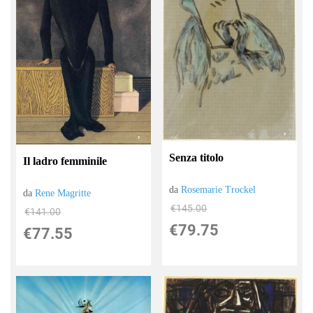
Senza titolo
Il ladro femminile
da
Rosemarie Trockel
da
Rene Magritte
€145.00
€141.00
€79.75
€77.55