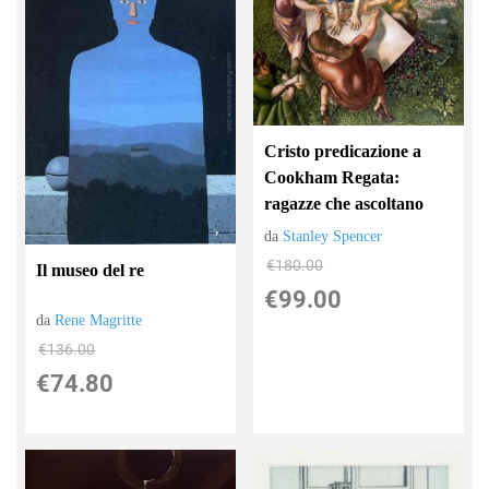
Cristo predicazione a
Cookham Regata:
ragazze che ascoltano
da
Stanley Spencer
€180.00
Il museo del re
€99.00
da
Rene Magritte
€136.00
€74.80