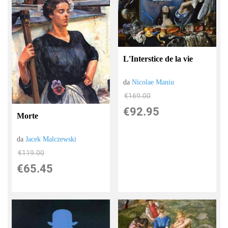
L'Interstice de la vie
da
Nicolae Maniu
€169.00
€92.95
Morte
da
Jacek Malczewski
€119.00
€65.45