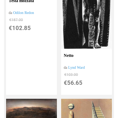
Testa mozzata
da
Odilon Redon
€187.00
€102.85
Netto
da
Lynd Ward
€103.00
€56.65