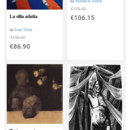
da
Mordecai Ardon
€193.00
La silla adulta
€106.15
da
Ivan Tovar
€158.00
€86.90