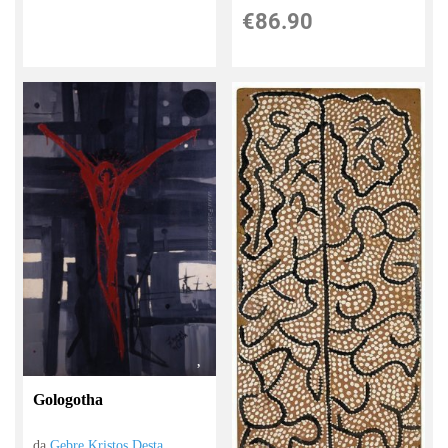
€86.90
Gologotha
da
Gebre Kristos Desta