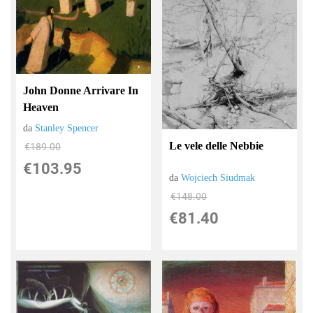
John Donne Arrivare In
Heaven
da
Stanley Spencer
Le vele delle Nebbie
€189.00
€103.95
da
Wojciech Siudmak
€148.00
€81.40