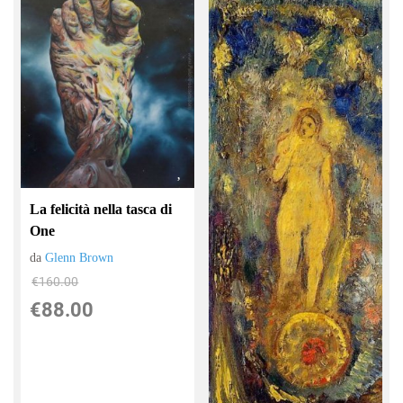
La felicità nella tasca di
One
da
Glenn Brown
€160.00
€88.00