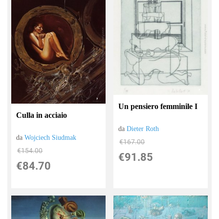
Un pensiero femminile I
Culla in acciaio
da
Dieter Roth
da
Wojciech Siudmak
€167.00
€154.00
€91.85
€84.70