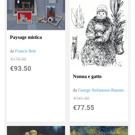
Paysage mistica
da
Francis Bott
€170.00
€93.50
Nonna e gatto
da
George Stefanescu-Ramnic
€141.00
€77.55