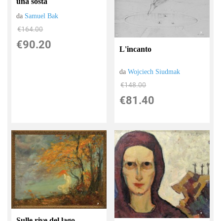
una sosta
da
Samuel Bak
€164.00
€90.20
L'incanto
da
Wojciech Siudmak
€148.00
€81.40
Sulle rive del lago