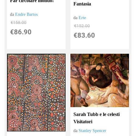
Far circolare mondo!
Fantasia
da
Endre Bartos
da
Erte
€158.00
€152.00
€86.90
€83.60
Sarah Tubb e le celesti
Visitatori
da
Stanley Spencer