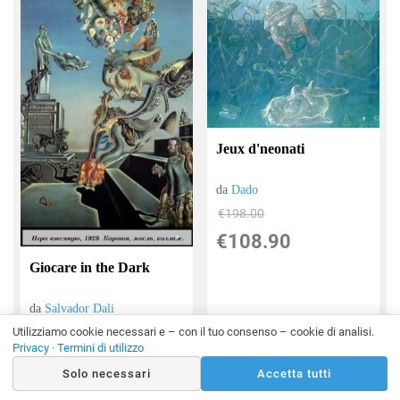
Jeux d'neonati
da
Dado
€198.00
€108.90
Giocare in the Dark
da
Salvador Dali
€119.00
Utilizziamo cookie necessari e – con il tuo consenso – cookie di analisi.
Privacy
·
Termini di utilizzo
€65.45
Solo necessari
Accetta tutti