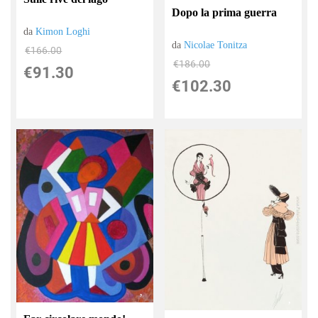
Dopo la prima guerra
da
Kimon Loghi
da
Nicolae Tonitza
€166.00
€186.00
€91.30
€102.30