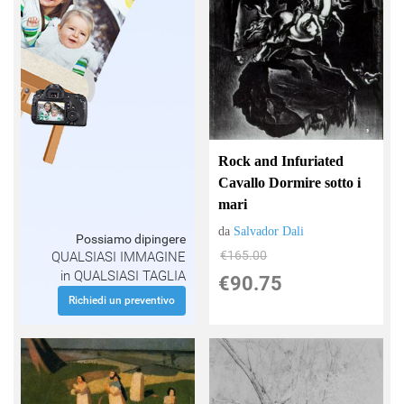
Rock and Infuriated
Cavallo Dormire sotto i
mari
da
Salvador Dali
Possiamo dipingere
€165.00
QUALSIASI IMMAGINE
in QUALSIASI TAGLIA
€90.75
Richiedi un preventivo