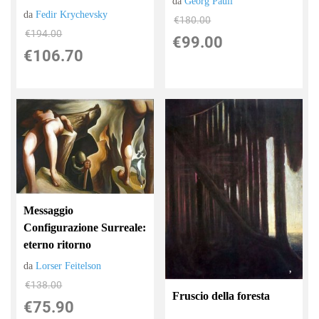
da
Georg Pauli
da
Fedir Krychevsky
€180.00
€194.00
€99.00
€106.70
Messaggio
Configurazione Surreale:
eterno ritorno
da
Lorser Feitelson
€138.00
Fruscio della foresta
€75.90