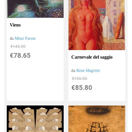
Viens
da
Mimi Parent
€143.00
€78.65
Carnevale del saggio
da
Rene Magritte
€156.00
€85.80