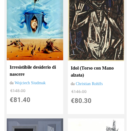
Irresistibile desiderio di
Idol (Torso con Mano
nascere
alzata)
da
Wojciech Siudmak
da
Christian Rohlfs
€148.00
€146.00
€81.40
€80.30