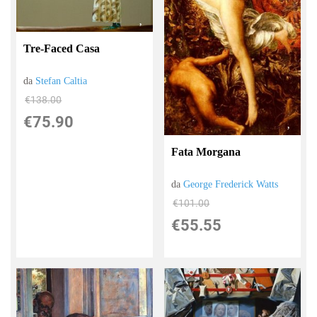
Tre-Faced Casa
da
Stefan Caltia
€138.00
€75.90
Fata Morgana
da
George Frederick Watts
€101.00
€55.55