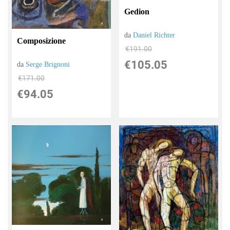
Gedion
da
Daniel Richter
Composizione
€191.00
€105.05
da
Serge Brignoni
€171.00
€94.05