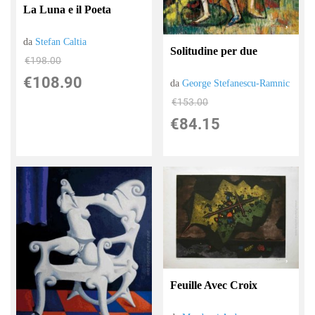
La Luna e il Poeta
da
Stefan Caltia
Solitudine per due
€198.00
€108.90
da
George Stefanescu-Ramnic
€153.00
€84.15
Feuille Avec Croix