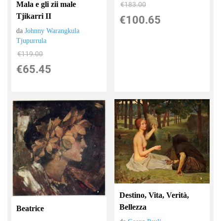
Mala e gli zii male
€183.00
Tjikarri II
€100.65
da
Johnny Warangkula
Tjupurrula
€119.00
€65.45
Destino, Vita, Verità,
Bellezza
Beatrice