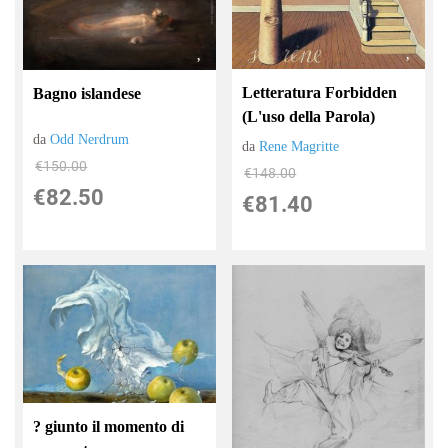
Letteratura Forbidden
Bagno islandese
(L'uso della Parola)
da
Odd Nerdrum
da
Rene Magritte
€150.00
€148.00
€82.50
€81.40
? giunto il momento di