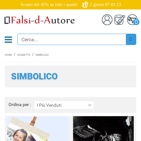
Sconto del 45% su tutti i quadri
2
giorni
07:03:21
0
HOME
SOGGETTO
SIMBOLICO
SIMBOLICO
Ordina
Ordina per :
I Più Venduti
per
: