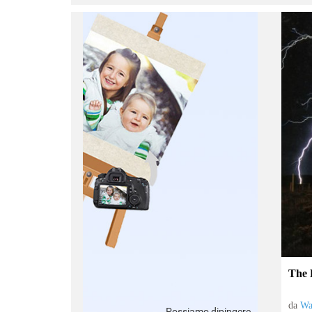
:
The 
da
Wa
Possiamo dipingere