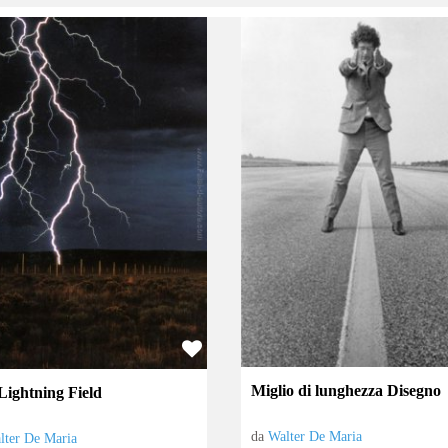
Miglio di lunghezza Disegno
Lightning Field
da
Walter De Maria
lter De Maria