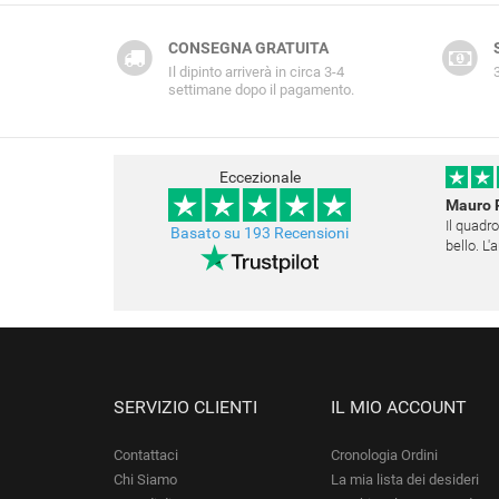
CONSEGNA GRATUITA
Il dipinto arriverà in circa 3-4
settimane dopo il pagamento.
Eccezionale
Mauro 
Il quadro
Basato su 193 Recensioni
bello. L
Questo s
SERVIZIO CLIENTI
IL MIO ACCOUNT
Contattaci
Cronologia Ordini
Chi Siamo
La mia lista dei desideri