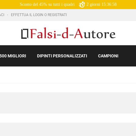
Sconto del 45% su tutti i quadri
2
giorni
15:36:57
ACI
EFFETTUA IL LOGIN O REGISTRATI
500 MIGLIORI
DIPINTI PERSONALIZZATI
CAMPIONI