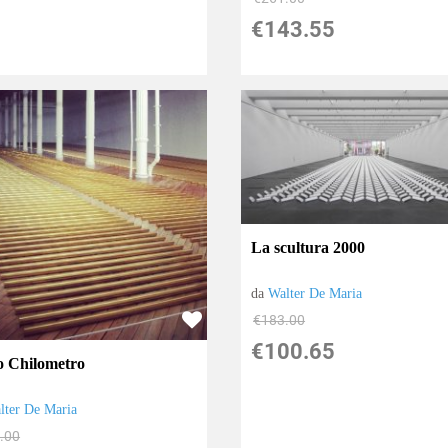
€143.55
La scultura 2000
da
Walter De Maria
€183.00
€100.65
o Chilometro
lter De Maria
.00