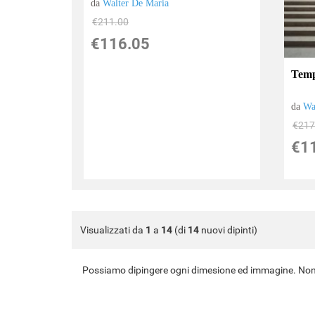
da
Walter De Maria
€211.00
€116.05
Temp
da
Wa
€217
€1
Visualizzati da
1
a
14
(di
14
nuovi dipinti)
Possiamo dipingere ogni dimesione ed immagine. Non 