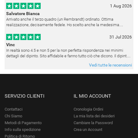
1 Aug 2026
Salvatore Bianca
Arrivato anche il terzo quadro (un Rembrandt) ordinato. Ottima
realizzazione, decisamente fedele. Ho scelto anche la medesima
cornice (F6537 - 236) per avere una certa omogeneità visiva - una volta
appesi
31 Jul 2026
Vinc
In realtà sono 4.5 e non 5 per la non perfetta rispondenza nei minimi
dettagli del dipinto. Sito affidabile e fanno tutto ciò che dicono. Il dipinto,
da quando è stato spedito, è giunto in poco tempo e tr
Vedi tutte le recensioni
SERVIZIO CLIENTI
IL MIO ACCOUNT
Contattaci
Cronologia Ordini
Chi Siamo
La mia lista dei desideri
Metodi di Pagamento
Cambiare la Password
Info sulla spedizione
Crea un Account
Politica di Ritorno