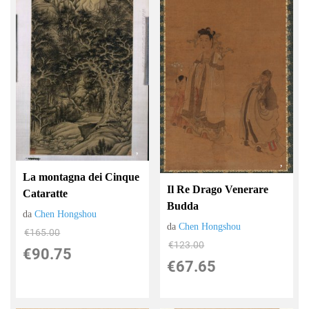
La montagna dei Cinque
Il Re Drago Venerare
Cataratte
Budda
da
Chen Hongshou
da
Chen Hongshou
€165.00
€123.00
€90.75
€67.65