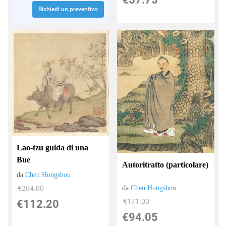
Richiedi un preventivo
Lao-tzu guida di una
Bue
Autoritratto (particolare)
da
Chen Hongshou
€204.00
da
Chen Hongshou
€171.00
€112.20
€94.05