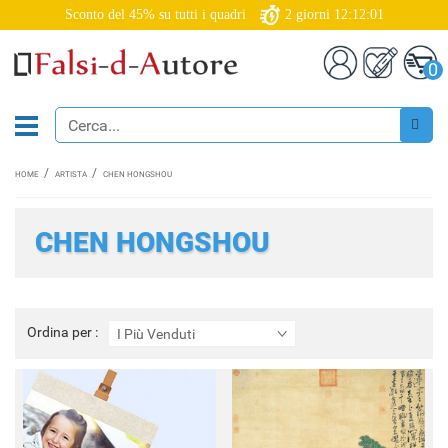
Sconto del 45% su tutti i quadri
2
giorni
12:12:00
0
HOME
ARTISTA
CHEN HONGSHOU
CHEN HONGSHOU
Ordina
Ordina per :
I Più Venduti
per
: