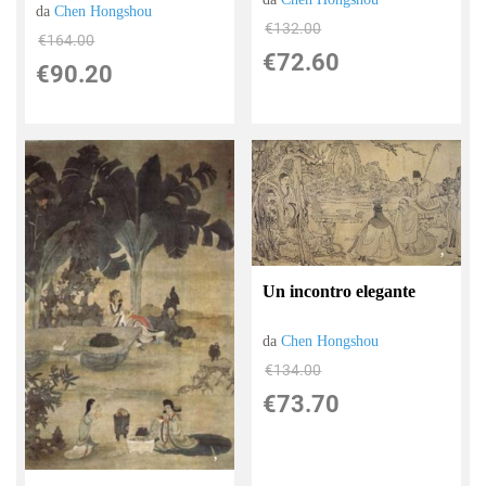
da
Chen Hongshou
€132.00
€164.00
€72.60
€90.20
Un incontro elegante
da
Chen Hongshou
€134.00
€73.70