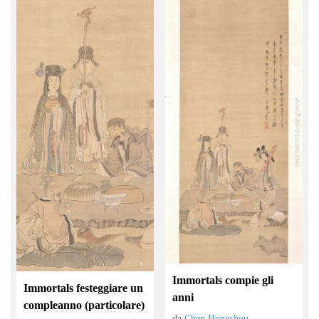
Immortals compie gli
Immortals festeggiare un
anni
compleanno (particolare)
da
Chen Hongshou