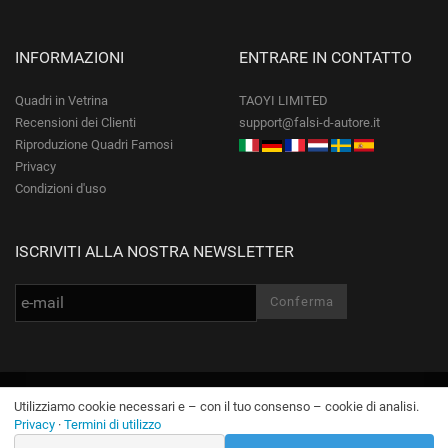
INFORMAZIONI
ENTRARE IN CONTATTO
Quadri in Vetrina
TAOYI LIMITED
Recensioni dei Clienti
support@falsi-d-autore.it
Riproduzione Quadri Famosi
Privacy
Condizioni d'uso
ISCRIVITI ALLA NOSTRA NEWSLETTER
© Falsi-d-Autore.it Tutti i diritti riservati.
Utilizziamo cookie necessari e – con il tuo consenso – cookie di analisi.
Privacy
·
Termini di utilizzo