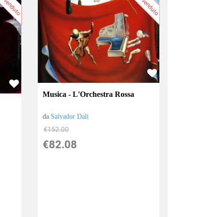
iù venduto
Più venduto
Musica - L'Orchestra Rossa
da
Salvador Dali
€152.00
€82.08