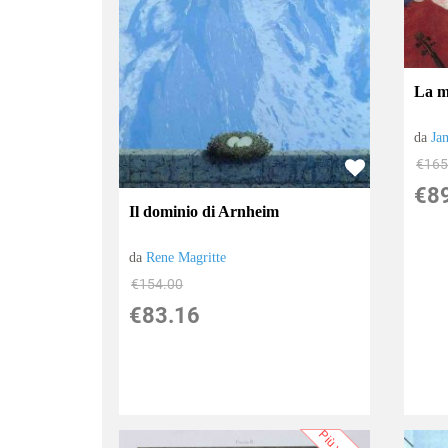
La m
da
Ja
€165
€8
Il dominio di Arnheim
da
Rene Magritte
€154.00
€83.16