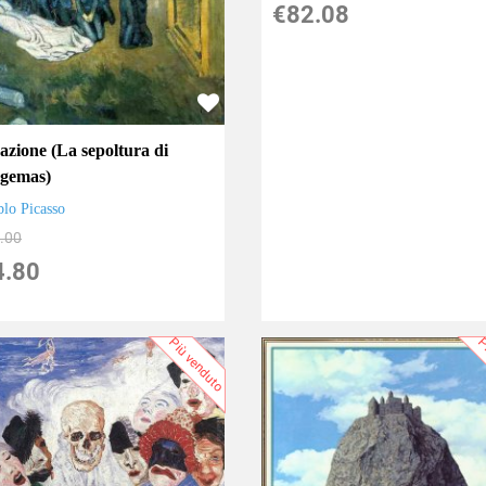
€82.08
azione (La sepoltura di
gemas)
blo Picasso
.00
4.80
Più venduto
P