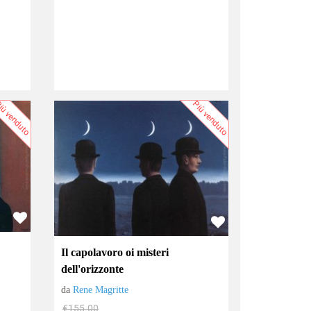
iù venduto
Più venduto
Il capolavoro oi misteri
dell'orizzonte
da
Rene Magritte
€155.00