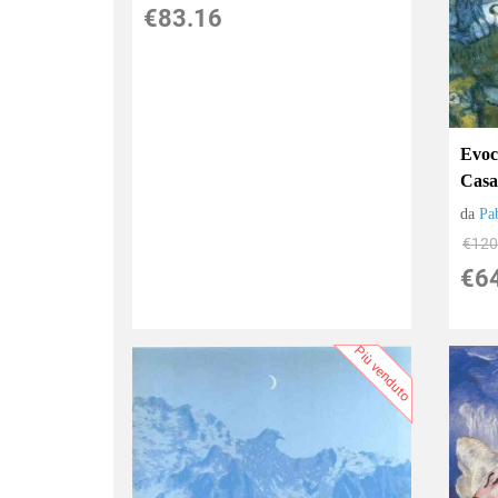
€83.16
Evoc
Casa
da
Pa
€120
€6
Più venduto