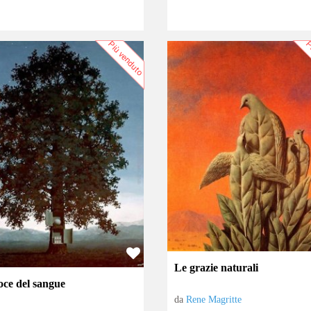
Più venduto
P
Le grazie naturali
oce del sangue
da
Rene Magritte