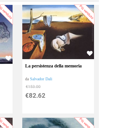
iù venduto
Più venduto
La persistenza della memoria
da
Salvador Dali
€153.00
€82.62
iù venduto
Più venduto