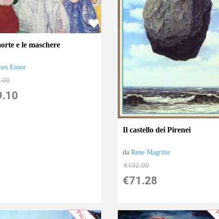
orte e le maschere
mes Ensor
.00
9.10
Il castello dei Pirenei
da
Rene Magritte
€132.00
€71.28