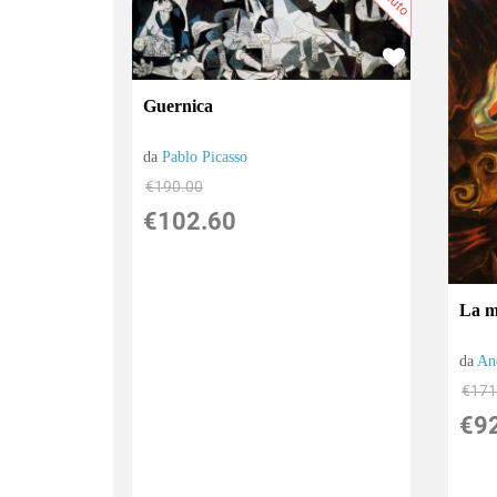
Guernica
da
Pablo Picasso
€190.00
€102.60
La m
da
An
€171
€9