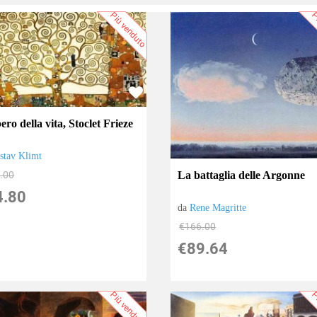
Più venduto
P
ero della vita, Stoclet Frieze
stav Klimt
La battaglia delle Argonne
.00
4.80
da
Rene Magritte
€166.00
€89.64
Più venduto
P