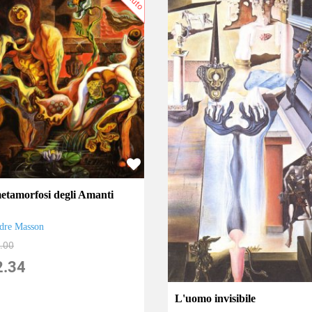
etamorfosi degli Amanti
dre Masson
.00
2.34
L'uomo invisibile