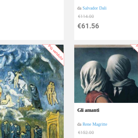
da
Salvador Dali
€114.00
€61.56
Più venduto
P
Gli amanti
da
Rene Magritte
€152.00