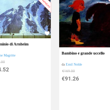
Più venduto
P
ominio di Arnheim
Bambino e grande uccello
ne Magritte
.00
da
Emil Nolde
4.52
€169.00
€91.26