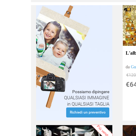
:
L'alb
da
Gu
€120
€6
Possiamo dipingere
QUALSIASI IMMAGINE
in QUALSIASI TAGLIA
Richiedi un preventivo
Più venduto