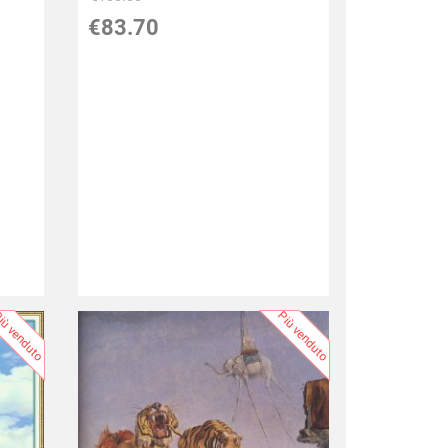
€83.70
iù venduto
Più venduto