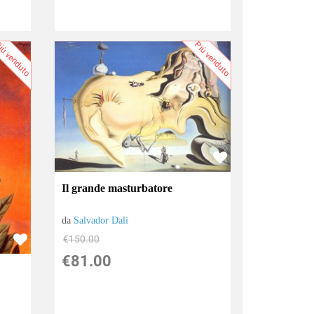
iù venduto
Più venduto
Il grande masturbatore
da
Salvador Dali
€150.00
€81.00