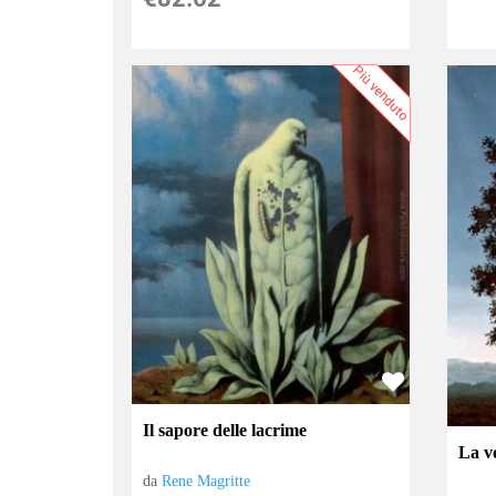
Più venduto
Il sapore delle lacrime
La v
da
Rene Magritte