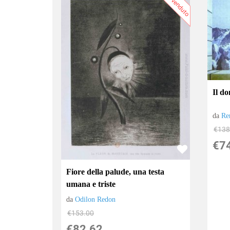
Più venduto
Il d
da
Re
€138
€7
Fiore della palude, una testa
umana e triste
da
Odilon Redon
€153.00
€82.62