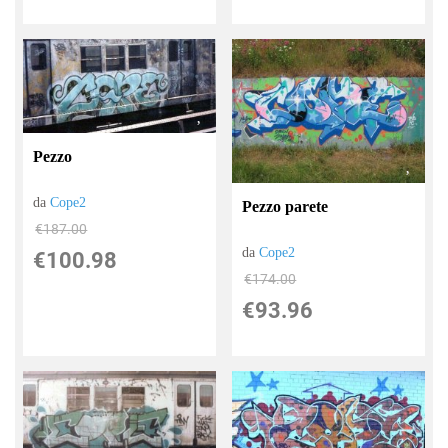
Pezzo
da
Cope2
Pezzo parete
€187.00
da
Cope2
€100.98
€174.00
€93.96