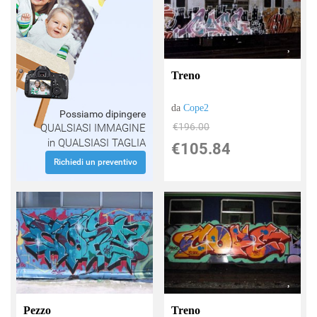
Treno
da
Cope2
Possiamo dipingere
€196.00
QUALSIASI IMMAGINE
in QUALSIASI TAGLIA
€105.84
Richiedi un preventivo
Pezzo
Treno