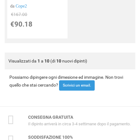
da
Cope2
€167.00
€90.18
Visualizzati da
1
a
10
(di
10
nuovi dipinti)
Possiamo dipingere ogni dimesione ed immagine. Non trovi
quello che stai cercando?
Scrivici un email.
CONSEGNA GRATUITA
Il dipinto arriverà in circa 3-4 settimane dopo il pagamento.
SODDISFAZIONE 100%