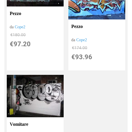
Pezzo
Pezzo
da
Cope2
€180.00
da
Cope2
€97.20
€174.00
€93.96
Vomitare