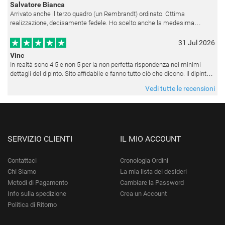
Salvatore Bianca
Arrivato anche il terzo quadro (un Rembrandt) ordinato. Ottima
realizzazione, decisamente fedele. Ho scelto anche la medesima
cornice (F6537 - 236) per avere una certa omogeneità visiva - una volta
appesi
31 Jul 2026
Vinc
In realtà sono 4.5 e non 5 per la non perfetta rispondenza nei minimi
dettagli del dipinto. Sito affidabile e fanno tutto ciò che dicono. Il dipinto,
da quando è stato spedito, è giunto in poco tempo e tr
Vedi tutte le recensioni
SERVIZIO CLIENTI
IL MIO ACCOUNT
Contattaci
Cronologia Ordini
Chi Siamo
La mia lista dei desideri
Metodi di Pagamento
Cambiare la Password
Info sulla spedizione
Crea un Account
Politica di Ritorno