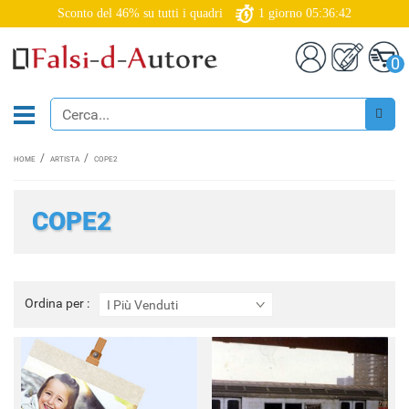
Sconto del 46% su tutti i quadri
1
giorno
05:36:42
0
HOME
ARTISTA
COPE2
COPE2
Ordina
Ordina per :
I Più Venduti
per
: