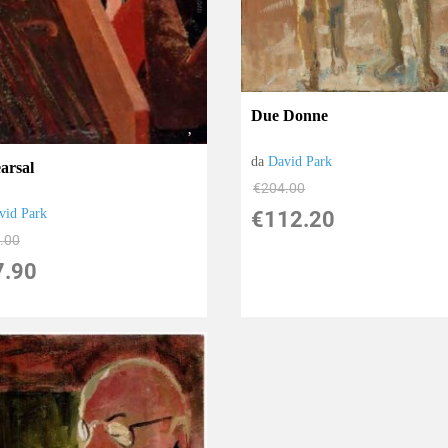
Due Donne
da
David Park
arsal
€204.00
vid Park
€112.20
.00
7.90