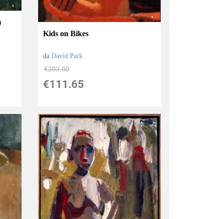
)
Kids on Bikes
da
David Park
€203.00
€111.65