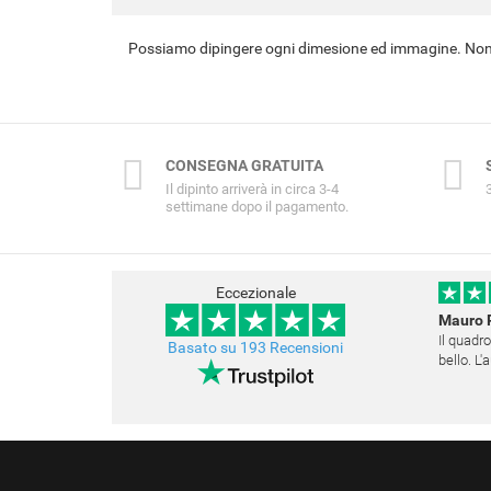
Possiamo dipingere ogni dimesione ed immagine. Non 
CONSEGNA GRATUITA
Il dipinto arriverà in circa 3-4
settimane dopo il pagamento.
Eccezionale
Mauro 
Il quadro
Basato su 193 Recensioni
bello. L
Questo s