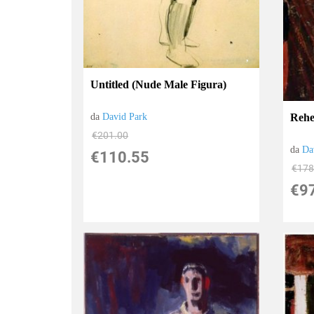
Untitled (Nude Male Figura)
da
David Park
Rehe
€201.00
da
Da
€110.55
€178
€9