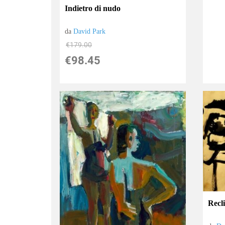
Indietro di nudo
da
David Park
€179.00
€98.45
Recl