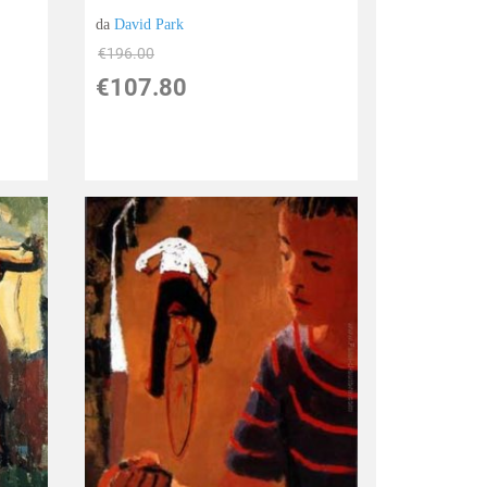
da
David Park
€196.00
€107.80