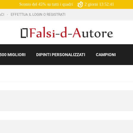
Sconto del 45% su tutti i quadri
2
giorni
13:52:39
ACI
EFFETTUA IL LOGIN O REGISTRATI
500 MIGLIORI
DIPINTI PERSONALIZZATI
CAMPIONI