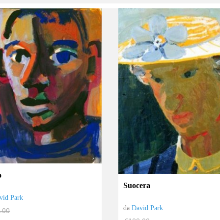
o
Suocera
vid Park
da
David Park
.00