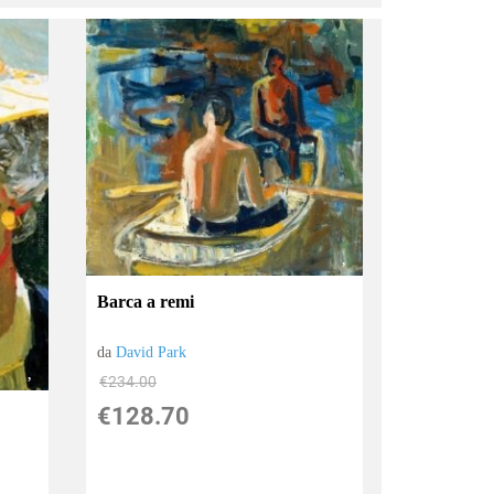
Barca a remi
da
David Park
€234.00
€128.70