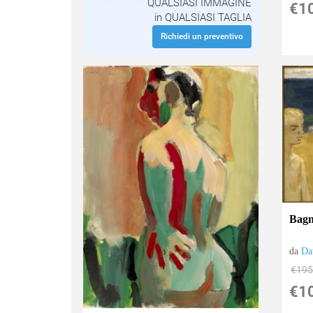
QUALSIASI IMMAGINE
€1
in QUALSIASI TAGLIA
Richiedi un preventivo
Bagn
da
Da
€195
€1