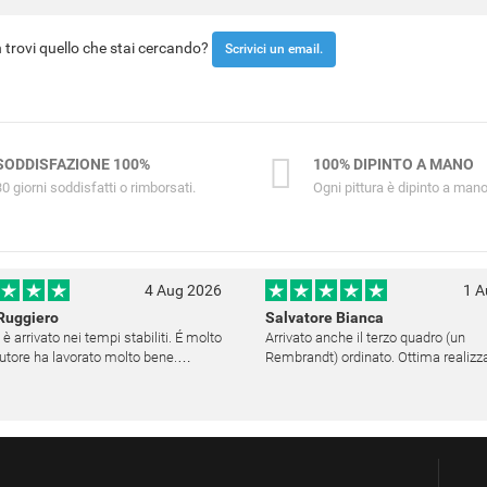
trovi quello che stai cercando?
Scrivici un email.
SODDISFAZIONE 100%
100% DIPINTO A MANO
30 giorni soddisfatti o rimborsati.
Ogni pittura è dipinto a mano
4 Aug 2026
1 A
Ruggiero
Salvatore Bianca
 è arrivato nei tempi stabiliti. É molto
Arrivato anche il terzo quadro (un
'autore ha lavorato molto bene.
Rembrandt) ordinato. Ottima realizzazione,
ito è altamente raccomandabile.
decisamente fedele. Ho scelto anch
medesima cornice (F6537 - 236) per
una certa omogeneità visiva - una volta
appesi