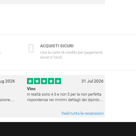
ACQUISTI SICURI
.
Usa la carta di credito per pagamenti
sicuri e facili.
ug 2026
31 Jul 2026
Vinc
In realtà sono 4.5 e non 5 per la non perfetta
rispondenza nei minimi dettagli del dipinto.
e la
Sito affidabile e fanno tutto ciò che dicono. Il
 avere
dipinto, da quando è stato spedito, è giunto in
Vedi tutte le recensioni
poco tempo e tr