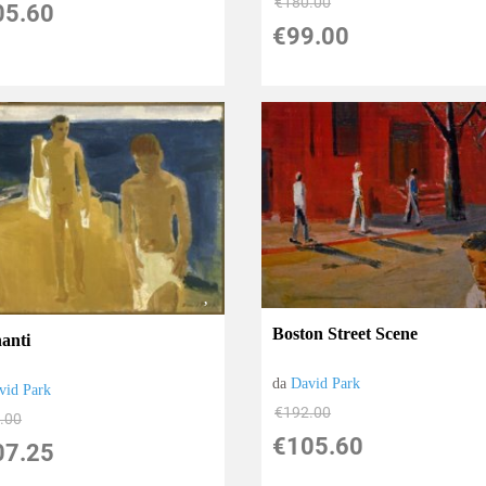
€180.00
05.60
€99.00
Boston Street Scene
anti
da
David Park
vid Park
€192.00
.00
€105.60
07.25