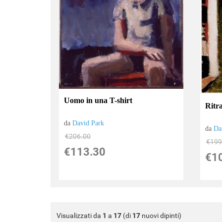
Uomo in una T-shirt
Ritra
da
David Park
da
Da
€206.00
€199
€113.30
€1
Visualizzati da
1
a
17
(di
17
nuovi dipinti)