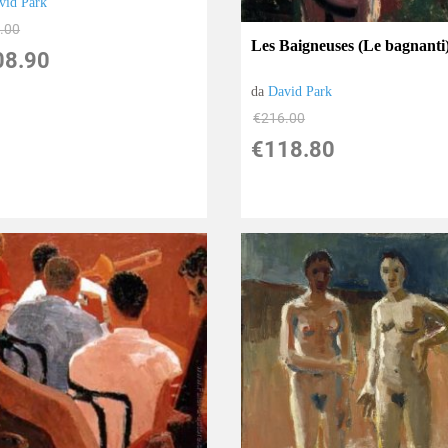
vid Park
.00
Les Baigneuses (Le bagnanti
08.90
da
David Park
€216.00
€118.80