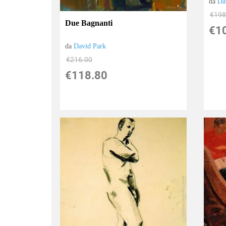
da
Da
€198
Due Bagnanti
€1
da
David Park
€216.00
€118.80