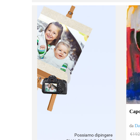
:
Cap
da
Da
€192
Possiamo dipingere