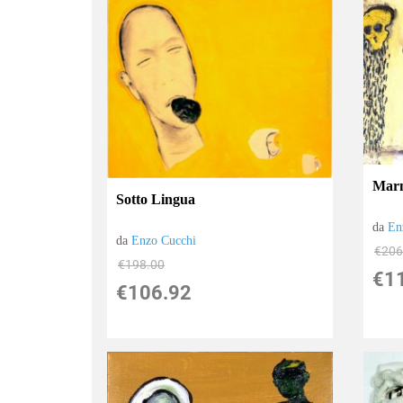
Marm
Sotto Lingua
da
En
da
Enzo Cucchi
€206
€198.00
€1
€106.92