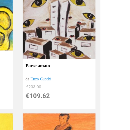
Paese amato
da
Enzo Cucchi
€203.00
€109.62