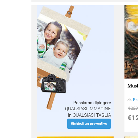
:
Musi
da
En
Possiamo dipingere
€229
QUALSIASI IMMAGINE
in QUALSIASI TAGLIA
€1
Richiedi un preventivo