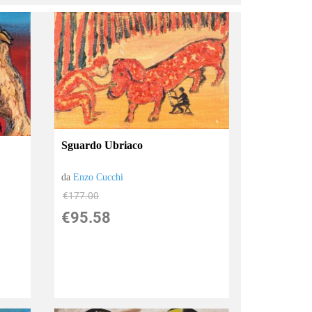
Sguardo Ubriaco
da
Enzo Cucchi
€177.00
€95.58