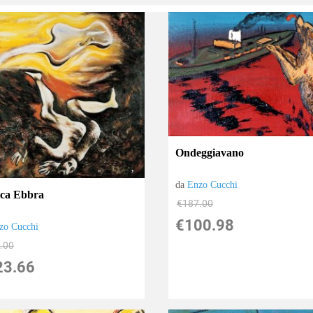
Ondeggiavano
da
Enzo Cucchi
ca Ebbra
€187.00
€100.98
zo Cucchi
.00
23.66