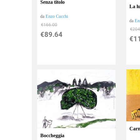
Senza titolo
La l
da
Enzo Cucchi
da
En
€166.00
€204
€89.64
€1
Carne
Boccheggia