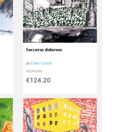
Soccorso doloroso
da
Enzo Cucchi
€230.00
€124.20