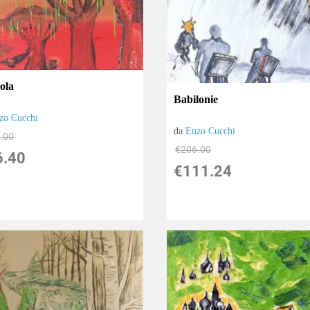
ola
Babilonie
zo Cucchi
da
Enzo Cucchi
.00
€206.00
6.40
€111.24