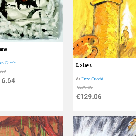
ano
zo Cucchi
Lo lava
.00
da
Enzo Cucchi
16.64
€239.00
€129.06