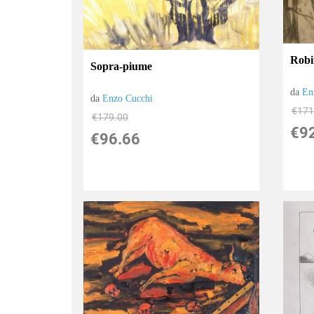
Rob
Sopra-piume
da
En
da
Enzo Cucchi
€171
€179.00
€9
€96.66