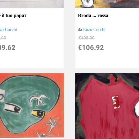
 il tuo papà?
Broda ... rossa
zo Cucchi
da
Enzo Cucchi
.00
€198.00
09.62
€106.92