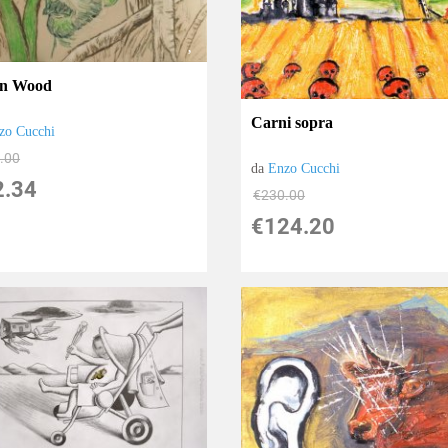
in Wood
Carni sopra
zo Cucchi
.00
da
Enzo Cucchi
2.34
€230.00
€124.20