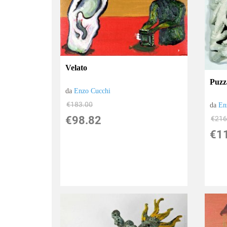
Velato
Puzz
da
Enzo Cucchi
€183.00
da
En
€98.82
€216
€1