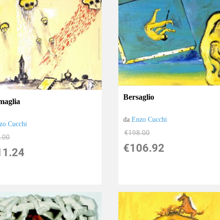
Bersaglio
aglia
da
Enzo Cucchi
zo Cucchi
€198.00
.00
€106.92
11.24