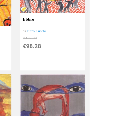
Ebbro
da
Enzo Cucchi
€182.00
€98.28