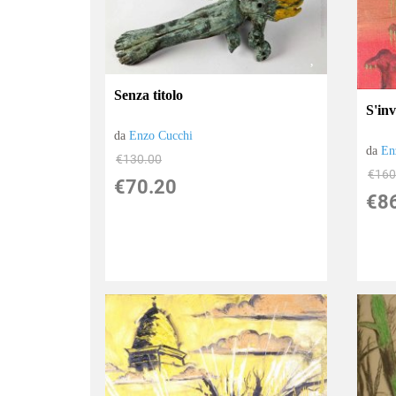
Senza titolo
S'inv
da
Enzo Cucchi
da
En
€130.00
€160
€70.20
€8