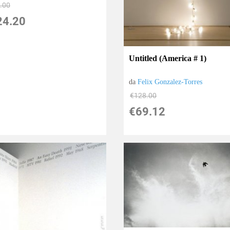
.00
24.20
Untitled (America # 1)
da
Felix Gonzalez-Torres
€128.00
€69.12