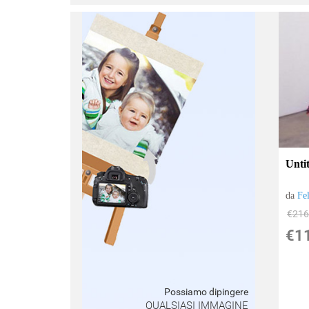
:
Untit
da
Fe
€216
€1
Possiamo dipingere
QUALSIASI IMMAGINE