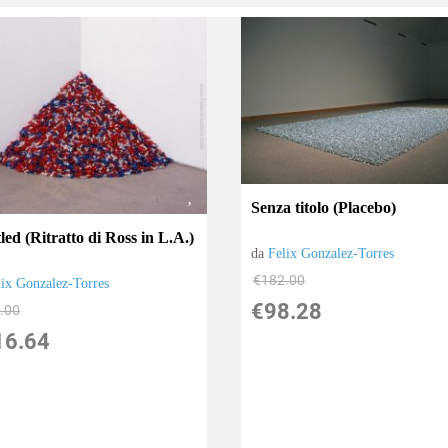
Senza titolo (Placebo)
led (Ritratto di Ross in L.A.)
da
Felix Gonzalez-Torres
€182.00
lix Gonzalez-Torres
€98.28
.00
16.64