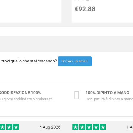
€92.88
trovi quello che stai cercando?
Scrivici un email.
SODDISFAZIONE 100%
100% DIPINTO A MANO
30 giorni soddisfatti o rimborsati.
Ogni pittura è dipinto a mano
4 Aug 2026
1 A