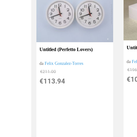
Untit
Untitled (Perfetto Lovers)
da
Fe
da
Felix Gonzalez-Torres
€196
€211.00
€1
€113.94