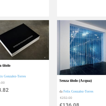
 titolo
lix Gonzalez-Torres
Senza titolo (Acqua)
.00
8.82
da
Felix Gonzalez-Torres
€252.00
€136.08