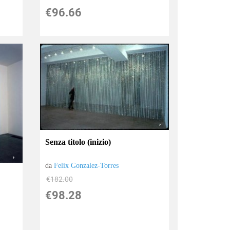
€96.66
Senza titolo (inizio)
da
Felix Gonzalez-Torres
€182.00
€98.28