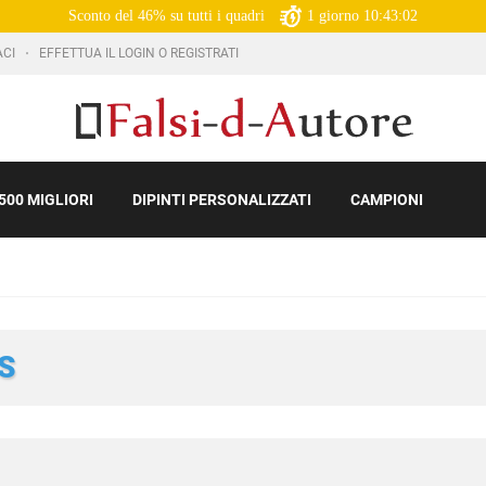
Sconto del 46% su tutti i quadri
1
giorno
10:43:01
ACI
EFFETTUA IL LOGIN O REGISTRATI
500 MIGLIORI
DIPINTI PERSONALIZZATI
CAMPIONI
S