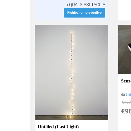
in QUALSIASI TAGLIA
Richiedi un preventivo
Senza
da
Fe
€183
€9
Untitled (Last Light)