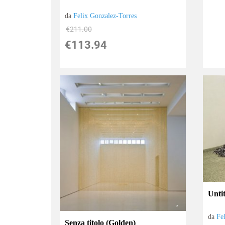
da
Felix Gonzalez-Torres
€211.00
€113.94
Unti
da
Fe
Senza titolo (Golden)