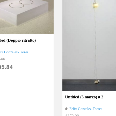
led (Doppio ritratto)
lix Gonzalez-Torres
.00
05.84
Untitled (5 marzo) # 2
da
Felix Gonzalez-Torres
€172.00