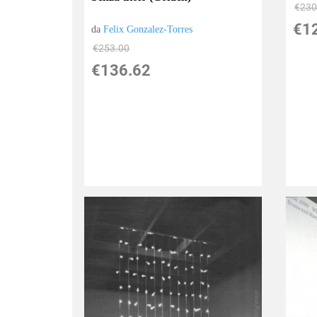
€230
€1
da
Felix Gonzalez-Torres
€253.00
€136.62