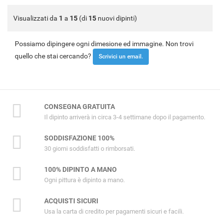
Visualizzati da
1
a
15
(di
15
nuovi dipinti)
Possiamo dipingere ogni dimesione ed immagine. Non trovi
quello che stai cercando?
Scrivici un email.
CONSEGNA GRATUITA
Il dipinto arriverà in circa 3-4 settimane dopo il pagamento.
SODDISFAZIONE 100%
30 giorni soddisfatti o rimborsati.
100% DIPINTO A MANO
Ogni pittura è dipinto a mano.
ACQUISTI SICURI
Usa la carta di credito per pagamenti sicuri e facili.