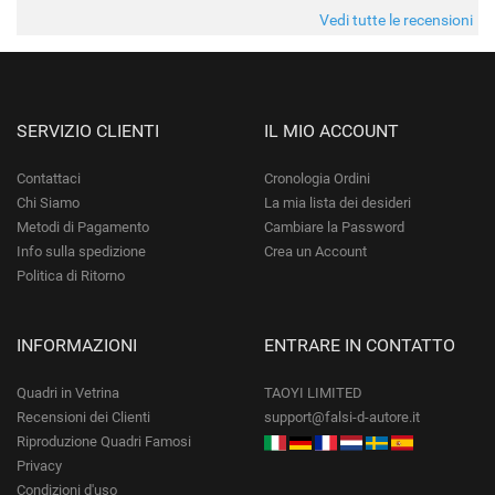
da quando è stato spedito, è giunto in poco tempo e tr
Vedi tutte le recensioni
SERVIZIO CLIENTI
IL MIO ACCOUNT
Contattaci
Cronologia Ordini
Chi Siamo
La mia lista dei desideri
Metodi di Pagamento
Cambiare la Password
Info sulla spedizione
Crea un Account
Politica di Ritorno
INFORMAZIONI
ENTRARE IN CONTATTO
Quadri in Vetrina
TAOYI LIMITED
Recensioni dei Clienti
support@falsi-d-autore.it
Riproduzione Quadri Famosi
Privacy
Condizioni d'uso