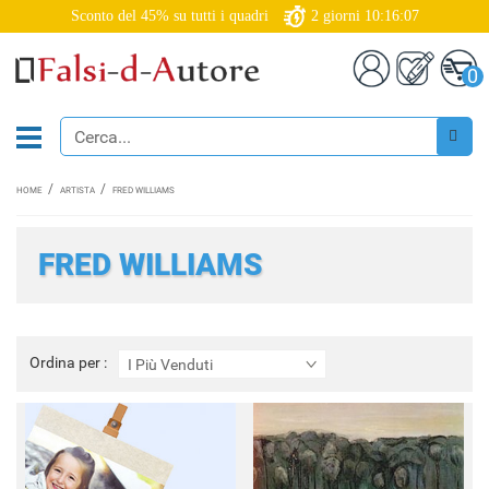
Sconto del 45% su tutti i quadri
2
giorni
10:16:06
0
HOME
ARTISTA
FRED WILLIAMS
FRED WILLIAMS
Ordina
Ordina per :
I Più Venduti
per
: