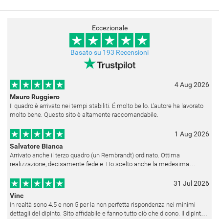
Eccezionale
Basato su 193 Recensioni
4 Aug 2026
Mauro Ruggiero
Il quadro è arrivato nei tempi stabiliti. É molto bello. L'autore ha lavorato
molto bene. Questo sito è altamente raccomandabile.
1 Aug 2026
Salvatore Bianca
Arrivato anche il terzo quadro (un Rembrandt) ordinato. Ottima
realizzazione, decisamente fedele. Ho scelto anche la medesima
cornice (F6537 - 236) per avere una certa omogeneità visiva - una volta
appesi
31 Jul 2026
Vinc
In realtà sono 4.5 e non 5 per la non perfetta rispondenza nei minimi
dettagli del dipinto. Sito affidabile e fanno tutto ciò che dicono. Il dipinto,