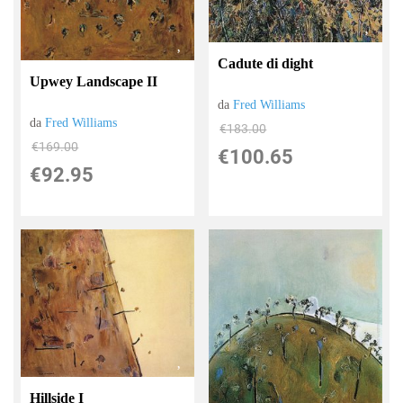
Cadute di dight
Upwey Landscape II
da
Fred Williams
da
Fred Williams
€183.00
€169.00
€100.65
€92.95
Hillside I