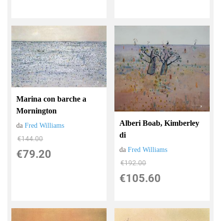
Marina con barche a
Mornington
Alberi Boab, Kimberley
da
Fred Williams
di
€144.00
da
Fred Williams
€79.20
€192.00
€105.60