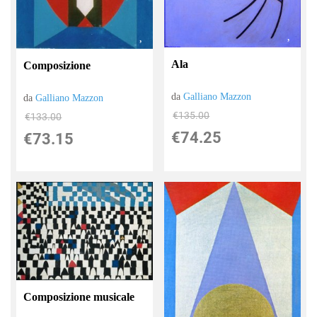
Ala
Composizione
da
Galliano Mazzon
da
Galliano Mazzon
€135.00
€133.00
€74.25
€73.15
Composizione musicale