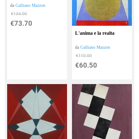
da
Galliano Mazzon
€134.00
€73.70
L'anima e la realta
da
Galliano Mazzon
€110.00
€60.50