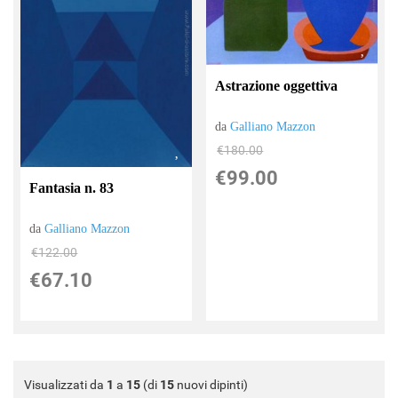
Astrazione oggettiva
da
Galliano Mazzon
€180.00
€99.00
Fantasia n. 83
da
Galliano Mazzon
€122.00
€67.10
Visualizzati da
1
a
15
(di
15
nuovi dipinti)