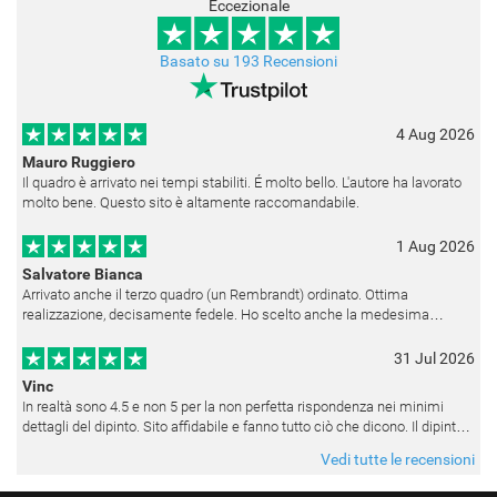
Eccezionale
Basato su 193 Recensioni
4 Aug 2026
Mauro Ruggiero
Il quadro è arrivato nei tempi stabiliti. É molto bello. L'autore ha lavorato
molto bene. Questo sito è altamente raccomandabile.
1 Aug 2026
Salvatore Bianca
Arrivato anche il terzo quadro (un Rembrandt) ordinato. Ottima
realizzazione, decisamente fedele. Ho scelto anche la medesima
cornice (F6537 - 236) per avere una certa omogeneità visiva - una volta
appesi
31 Jul 2026
Vinc
In realtà sono 4.5 e non 5 per la non perfetta rispondenza nei minimi
dettagli del dipinto. Sito affidabile e fanno tutto ciò che dicono. Il dipinto,
da quando è stato spedito, è giunto in poco tempo e tr
Vedi tutte le recensioni