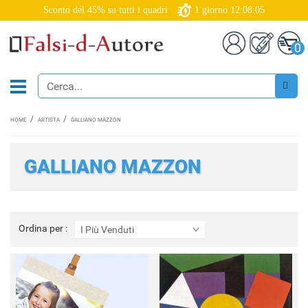
Sconto del 45% su tutti i quadri
1
giorno
12:08:04
0
HOME
ARTISTA
GALLIANO MAZZON
GALLIANO MAZZON
Ordina
Ordina per :
I Più Venduti
per
: