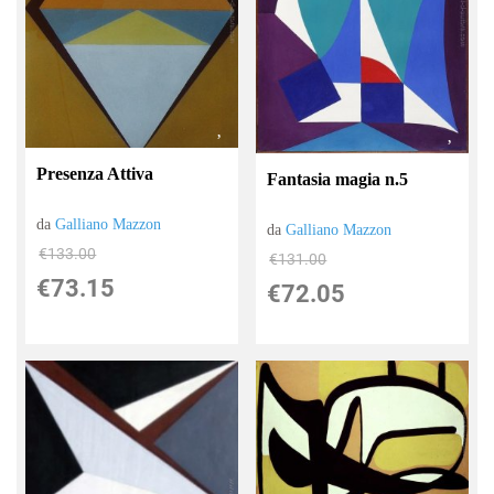
Presenza Attiva
Fantasia magia n.5
da
Galliano Mazzon
da
Galliano Mazzon
€133.00
€131.00
€73.15
€72.05