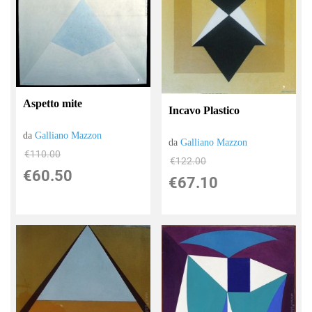
Aspetto mite
Incavo Plastico
da
Galliano Mazzon
da
Galliano Mazzon
€110.00
€122.00
€60.50
€67.10