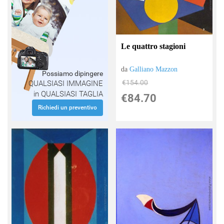
Le quattro stagioni
da
Galliano Mazzon
Possiamo dipingere
€154.00
QUALSIASI IMMAGINE
in QUALSIASI TAGLIA
€84.70
Richiedi un preventivo