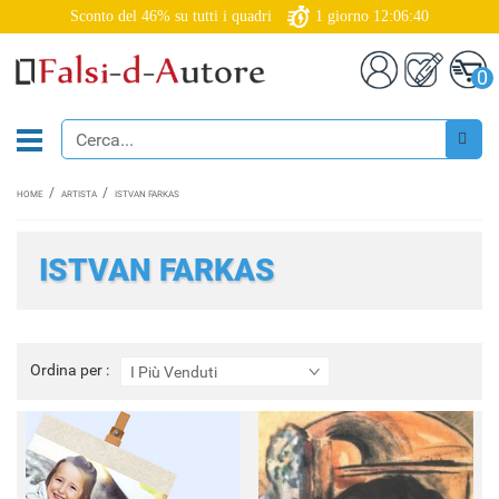
Sconto del 46% su tutti i quadri
1
giorno
12:06:39
0
HOME
ARTISTA
ISTVAN FARKAS
ISTVAN FARKAS
Ordina
Ordina per :
I Più Venduti
per
: