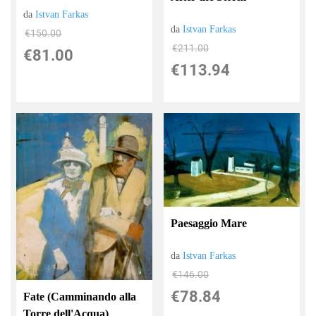
da
Istvan Farkas
da
Istvan Farkas
€150.00
€211.00
€81.00
€113.94
Paesaggio Mare
da
Istvan Farkas
€146.00
€78.84
Fate (Camminando alla
Torre dell'Acqua)