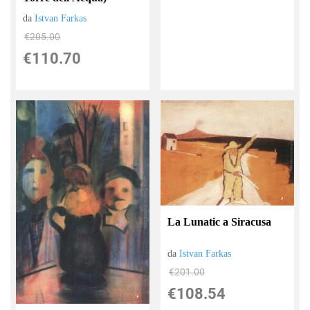
da
Istvan Farkas
€205.00
€110.70
La Lunatic a Siracusa
da
Istvan Farkas
€201.00
€108.54