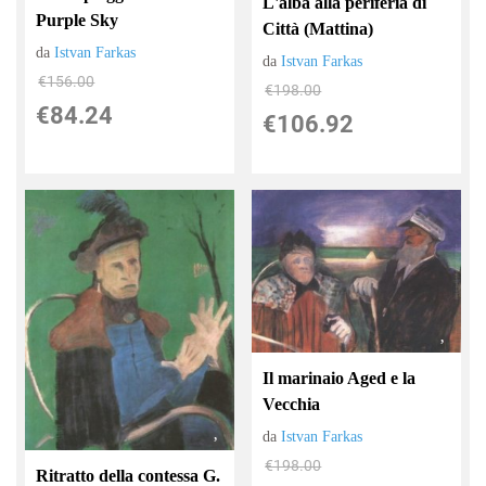
L'alba alla periferia di
Purple Sky
Città (Mattina)
da
Istvan Farkas
da
Istvan Farkas
€156.00
€198.00
€84.24
€106.92
Il marinaio Aged e la
Vecchia
da
Istvan Farkas
€198.00
Ritratto della contessa G.