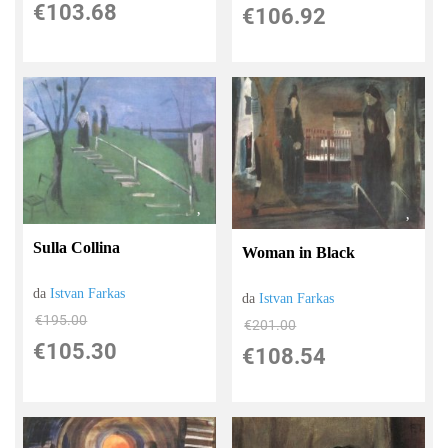
€103.68
€106.92
Sulla Collina
Woman in Black
da
Istvan Farkas
da
Istvan Farkas
€195.00
€201.00
€105.30
€108.54