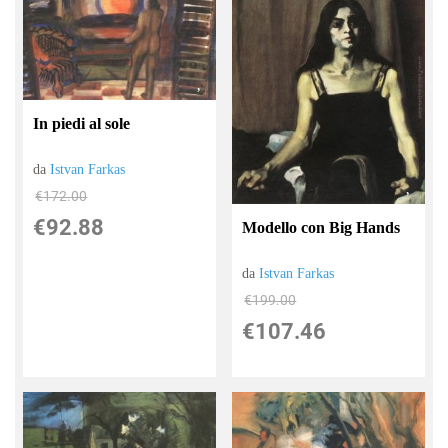
In piedi al sole
da
Istvan Farkas
€172.00
€92.88
Modello con Big Hands
da
Istvan Farkas
€199.00
€107.46