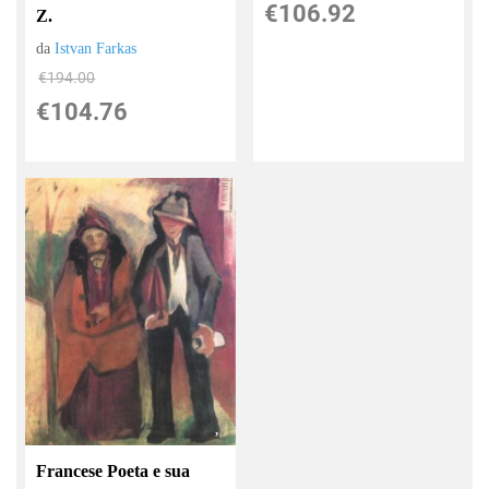
€106.92
Z.
da
Istvan Farkas
€194.00
€104.76
Francese Poeta e sua