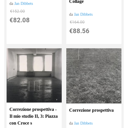
Collage
da
Jan Dibbets
€152.00
da
Jan Dibbets
€82.08
€164.00
€88.56
Correzione prospettiva -
Correzione prospettiva
Il mio studio II, 3: Piazza
con Croce s
da
Jan Dibbets