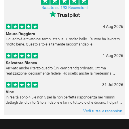
Basato su 193 Recensioni
4 Aug 2026
Mauro Ruggiero
Il quadro è arrivato nei tempi stabiliti. É molto bello. L'autore ha lavorato
molto bene. Questo sito è altamente raccomandabile.
1 Aug 2026
Salvatore Bianca
Arrivato anche il terzo quadro (un Rembrandt) ordinato. Ottima
realizzazione, decisamente fedele. Ho scelto anche la medesima
cornice (F6537 - 236) per avere una certa omogeneità visiva - una volta
appesi
31 Jul 2026
Vinc
In realtà sono 4.5 e non 5 per la non perfetta rispondenza nei minimi
dettagli del dipinto. Sito affidabile e fanno tutto ciò che dicono. Il dipinto,
da quando è stato spedito, è giunto in poco tempo e tr
Vedi tutte le recensioni