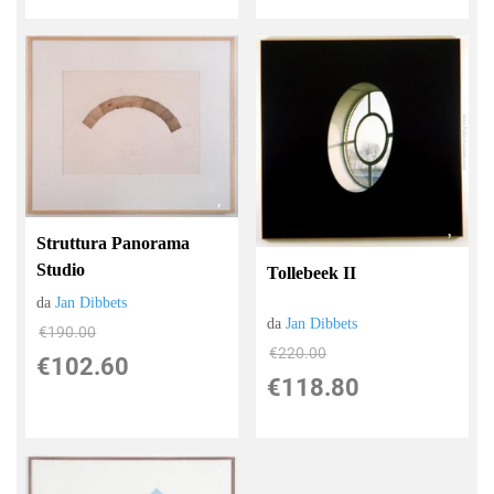
Struttura Panorama
Studio
Tollebeek II
da
Jan Dibbets
da
Jan Dibbets
€190.00
€220.00
€102.60
€118.80