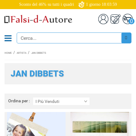
Sconto del 46% su tutti i quadri
1
giorno
18:03:59
0
HOME
ARTISTA
JAN DIBBETS
JAN DIBBETS
Ordina
Ordina per :
I Più Venduti
per
: