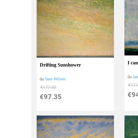
I cam
Drifting Sunshower
da
Ja
da
Jane Wilson
€171
€177.00
€9
€97.35