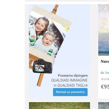
:
Nuvol
da
Ja
Possiamo dipingere
€174
QUALSIASI IMMAGINE
in QUALSIASI TAGLIA
€9
Richiedi un preventivo