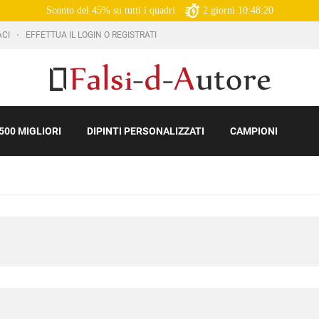
Sconto del 45% su tutti i quadri
2
giorni
10:48:20
ACI
EFFETTUA IL LOGIN O REGISTRATI
500 MIGLIORI
DIPINTI PERSONALIZZATI
CAMPIONI