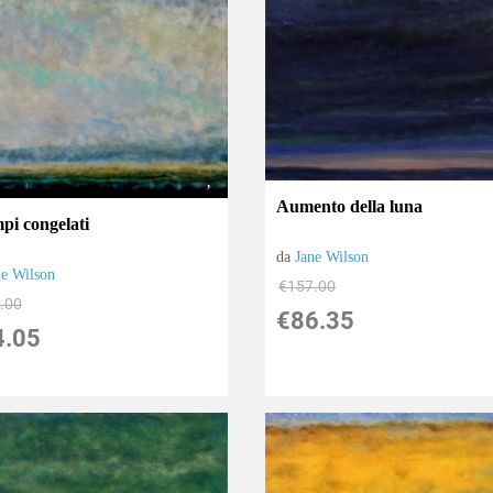
Aumento della luna
pi congelati
da
Jane Wilson
ne Wilson
€157.00
.00
€86.35
4.05