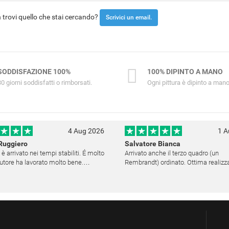
trovi quello che stai cercando?
Scrivici un email.
SODDISFAZIONE 100%
100% DIPINTO A MANO
30 giorni soddisfatti o rimborsati.
Ogni pittura è dipinto a mano
4 Aug 2026
1 A
Ruggiero
Salvatore Bianca
 è arrivato nei tempi stabiliti. É molto
Arrivato anche il terzo quadro (un
'autore ha lavorato molto bene.
Rembrandt) ordinato. Ottima realizzazione,
ito è altamente raccomandabile.
decisamente fedele. Ho scelto anch
medesima cornice (F6537 - 236) per
una certa omogeneità visiva - una volta
appesi