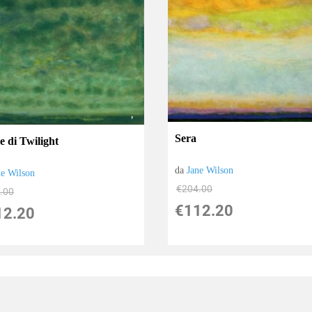
Sera
e di Twilight
da
Jane Wilson
ne Wilson
€204.00
.00
€112.20
12.20