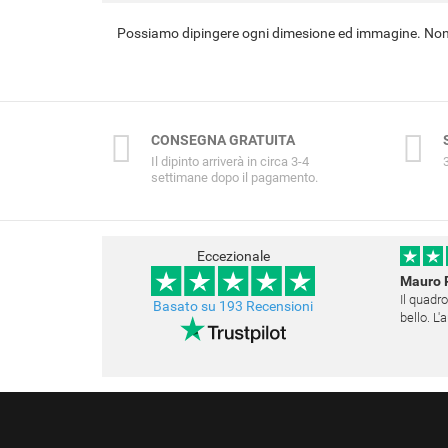
Possiamo dipingere ogni dimesione ed immagine. Non 
CONSEGNA GRATUITA
Il dipinto arriverà in circa 3-4
settimane dopo il pagamento.
Eccezionale
Mauro 
Il quadro
Basato su 193 Recensioni
bello. L
Questo s