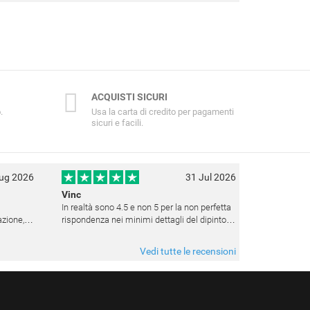
ACQUISTI SICURI
.
Usa la carta di credito per pagamenti
sicuri e facili.
ug 2026
31 Jul 2026
Vinc
In realtà sono 4.5 e non 5 per la non perfetta
rispondenza nei minimi dettagli del dipinto.
e la
Sito affidabile e fanno tutto ciò che dicono. Il
 avere
dipinto, da quando è stato spedito, è giunto in
Vedi tutte le recensioni
poco tempo e tr