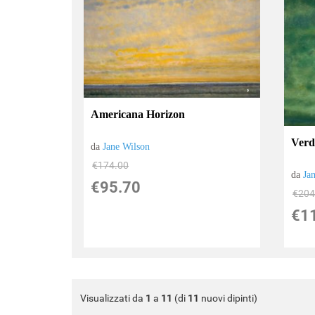
Americana Horizon
Verd
da
Jane Wilson
€174.00
da
Ja
€95.70
€204
€1
Visualizzati da
1
a
11
(di
11
nuovi dipinti)