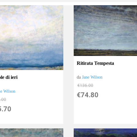
Ritirata Tempesta
e di ieri
da
Jane Wilson
€136.00
ne Wilson
€74.80
.00
5.70