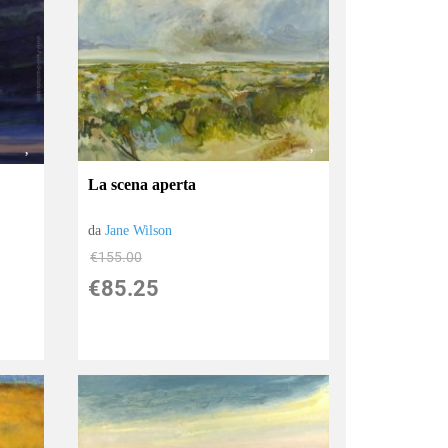
La scena aperta
da
Jane Wilson
€155.00
€85.25