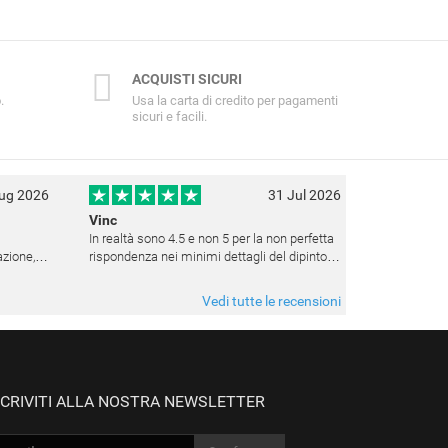
ACQUISTI SICURI
.
Usa la carta di credito per pagamenti
sicuri e facili.
ug 2026
31 Jul 2026
Vinc
In realtà sono 4.5 e non 5 per la non perfetta
rispondenza nei minimi dettagli del dipinto.
e la
Sito affidabile e fanno tutto ciò che dicono. Il
 avere
dipinto, da quando è stato spedito, è giunto in
Vedi tutte le recensioni
poco tempo e tr
SCRIVITI ALLA NOSTRA NEWSLETTER