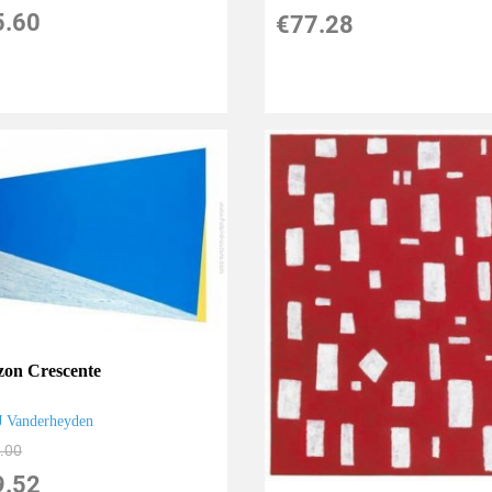
5.60
€77.28
zon Crescente
J Vanderheyden
.00
9.52