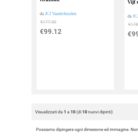
Vijf 
da
JCJ Vanderheyden
da
JC
€177.00
€178
€99.12
€9
Visualizzati da
1
a
10
(di
10
nuovi dipinti)
Possiamo dipingere ogni dimesione ed immagine. Non 