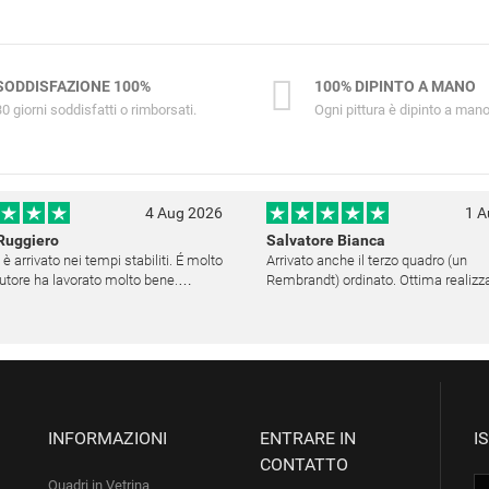
SODDISFAZIONE 100%
100% DIPINTO A MANO
30 giorni soddisfatti o rimborsati.
Ogni pittura è dipinto a mano
4 Aug 2026
1 A
Ruggiero
Salvatore Bianca
 è arrivato nei tempi stabiliti. É molto
Arrivato anche il terzo quadro (un
'autore ha lavorato molto bene.
Rembrandt) ordinato. Ottima realizzazione,
ito è altamente raccomandabile.
decisamente fedele. Ho scelto anch
medesima cornice (F6537 - 236) per
una certa omogeneità visiva - una volta
appesi
INFORMAZIONI
ENTRARE IN
I
CONTATTO
Quadri in Vetrina