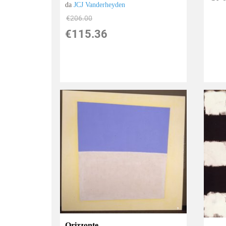
da
JCJ Vanderheyden
€206.00
€115.36
Orizzonte