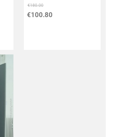
€180.00
€100.80