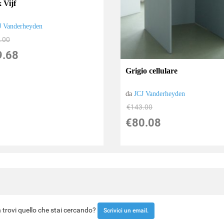
x Vijf
J Vanderheyden
.00
9.68
Grigio cellulare
da
JCJ Vanderheyden
€143.00
€80.08
trovi quello che stai cercando?
Scrivici un email.