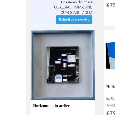
Possiamo dipingere
€7
QUALSIASI IMMAGINE
in QUALSIASI TAGLIA
Richiedi un preventivo
Hori
da
JC
€142
Horizonnen in atelier
€7