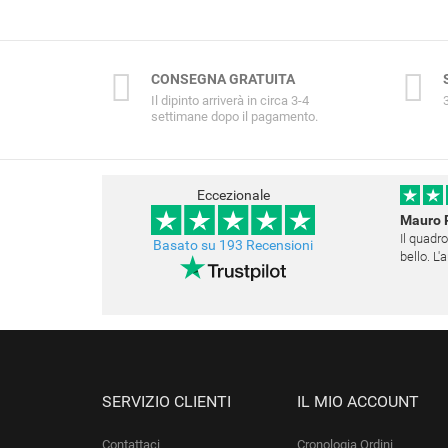
CONSEGNA GRATUITA
Il dipinto arriverà in circa 3-4
settimane dopo il pagamento.
Eccezionale
Mauro 
Il quadro
Basato su 193 Recensioni
bello. L
Questo s
SERVIZIO CLIENTI
IL MIO ACCOUNT
Contattaci
Cronologia Ordini