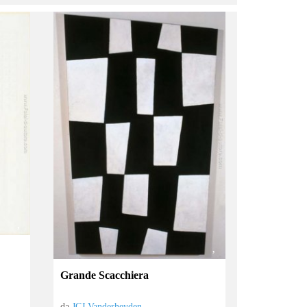
Grande Scacchiera
da
JCJ Vanderheyden