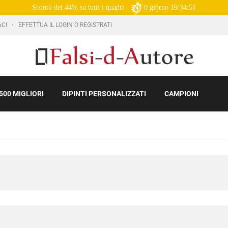
Sconto del 44% su tutti i quadri
0
giorno
19:34:50
ACI
EFFETTUA IL LOGIN O REGISTRATI
500 MIGLIORI
DIPINTI PERSONALIZZATI
CAMPIONI