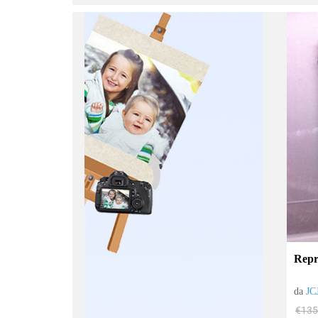
:
Repr
da
JC
€135