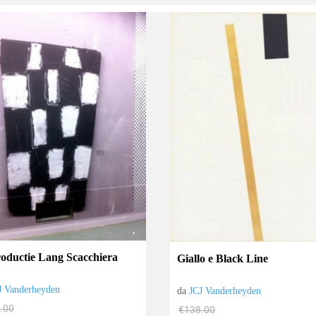
oductie Lang Scacchiera
Giallo e Black Line
J Vanderheyden
da
JCJ Vanderheyden
.00
€138.00