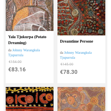
Yala Tjukurpa (Potato
Dreamtime Persone
Dreaming)
da
Johnny Warangkula
da
Johnny Warangkula
Tjupurrula
Tjupurrula
€154.00
€145.00
€83.16
€78.30