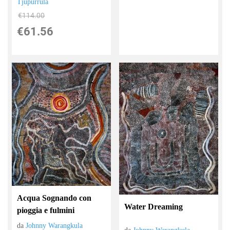
Tjupurrula
€114.00
€61.56
Acqua Sognando con
Water Dreaming
pioggia e fulmini
da
Johnny Warangkula