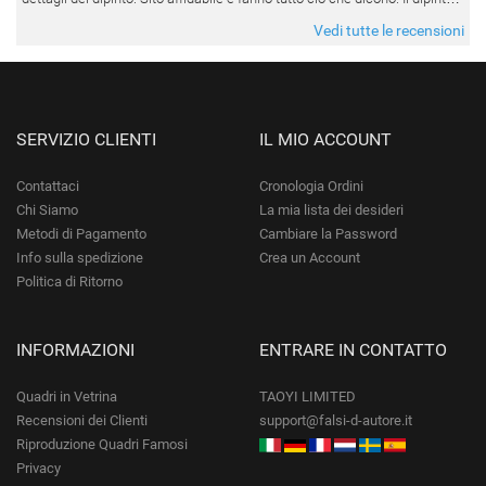
da quando è stato spedito, è giunto in poco tempo e tr
Vedi tutte le recensioni
SERVIZIO CLIENTI
IL MIO ACCOUNT
Contattaci
Cronologia Ordini
Chi Siamo
La mia lista dei desideri
Metodi di Pagamento
Cambiare la Password
Info sulla spedizione
Crea un Account
Politica di Ritorno
INFORMAZIONI
ENTRARE IN CONTATTO
Quadri in Vetrina
TAOYI LIMITED
Recensioni dei Clienti
support@falsi-d-autore.it
Riproduzione Quadri Famosi
Privacy