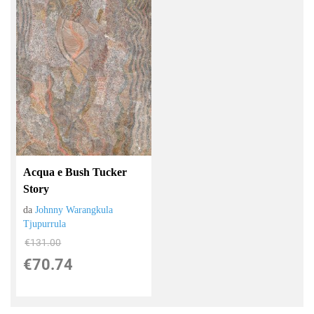
Acqua e Bush Tucker
Story
da
Johnny Warangkula
Tjupurrula
€131.00
€70.74