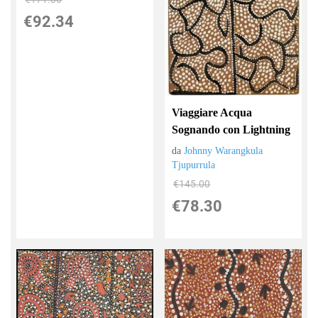
€92.34
Viaggiare Acqua
Sognando con Lightning
da
Johnny Warangkula
Tjupurrula
€145.00
€78.30