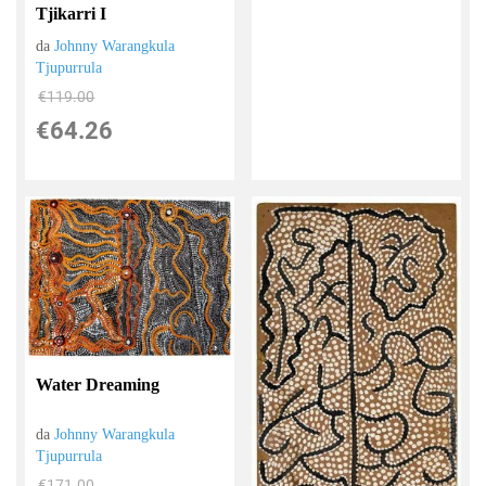
Tjikarri I
da
Johnny Warangkula
Tjupurrula
€119.00
€64.26
Water Dreaming
da
Johnny Warangkula
Tjupurrula
€171.00