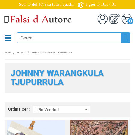
Sconto del 46% su tutti i quadri
1
giorno
18:37:00
0
HOME
ARTISTA
JOHNNY WARANGKULA TJUPURRULA
JOHNNY WARANGKULA
TJUPURRULA
Ordina
Ordina per :
I Più Venduti
per
: