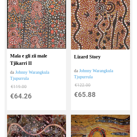
Mala e gli zii male
Lizard Story
Tjikarri II
da
Johnny Warangkula
da
Johnny Warangkula
Tjupurrula
Tjupurrula
€122.00
€119.00
€65.88
€64.26