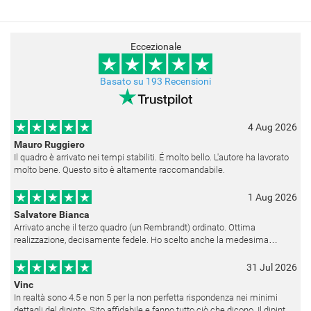
Eccezionale
Basato su 193 Recensioni
4 Aug 2026
Mauro Ruggiero
Il quadro è arrivato nei tempi stabiliti. É molto bello. L'autore ha lavorato
molto bene. Questo sito è altamente raccomandabile.
1 Aug 2026
Salvatore Bianca
Arrivato anche il terzo quadro (un Rembrandt) ordinato. Ottima
realizzazione, decisamente fedele. Ho scelto anche la medesima
cornice (F6537 - 236) per avere una certa omogeneità visiva - una volta
appesi
31 Jul 2026
Vinc
In realtà sono 4.5 e non 5 per la non perfetta rispondenza nei minimi
dettagli del dipinto. Sito affidabile e fanno tutto ciò che dicono. Il dipinto,