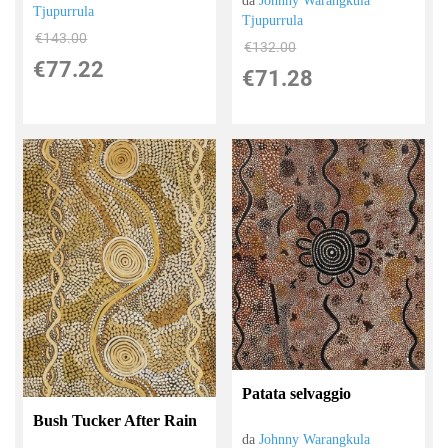
da
Johnny Warangkula
Tjupurrula
Tjupurrula
€143.00
€132.00
€77.22
€71.28
Patata selvaggio
Bush Tucker After Rain
da
Johnny Warangkula