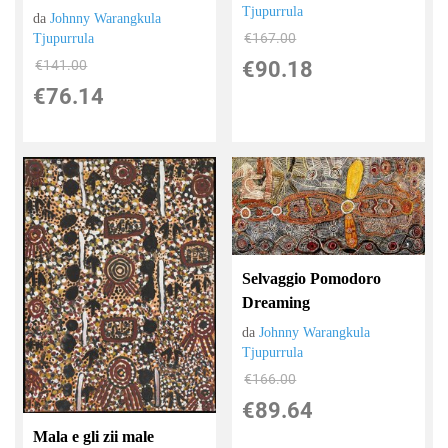
Tjupurrula
da
Johnny Warangkula
€167.00
Tjupurrula
€90.18
€141.00
€76.14
Selvaggio Pomodoro
Dreaming
da
Johnny Warangkula
Tjupurrula
€166.00
€89.64
Mala e gli zii male