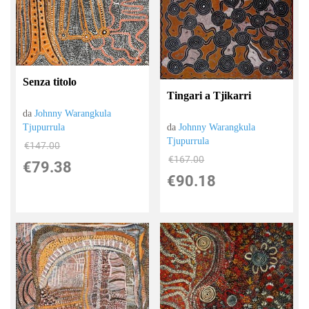
Senza titolo
Tingari a Tjikarri
da
Johnny Warangkula
da
Johnny Warangkula
Tjupurrula
Tjupurrula
€147.00
€167.00
€79.38
€90.18