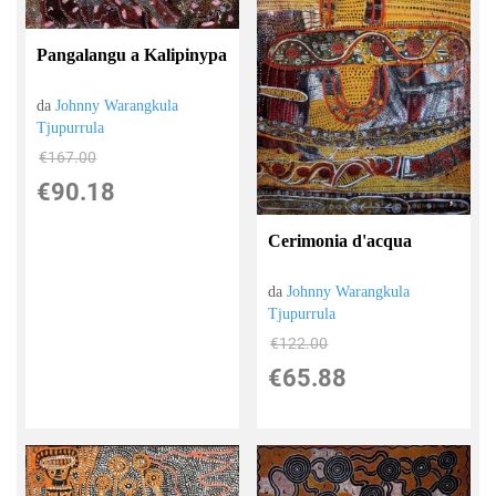
Pangalangu a Kalipinypa
da
Johnny Warangkula
Tjupurrula
€167.00
€90.18
Cerimonia d'acqua
da
Johnny Warangkula
Tjupurrula
€122.00
€65.88