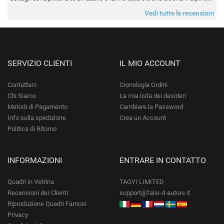
da quando è stato spedito, è giunto in poco tempo e tr
Vedi tutte le recensioni
SERVIZIO CLIENTI
IL MIO ACCOUNT
Contattaci
Cronologia Ordini
Chi Siamo
La mia lista dei desideri
Metodi di Pagamento
Cambiare la Password
Info sulla spedizione
Crea un Account
Politica di Ritorno
INFORMAZIONI
ENTRARE IN CONTATTO
Quadri in Vetrina
TAOYI LIMITED
Recensioni dei Clienti
support@falsi-d-autore.it
Riproduzione Quadri Famosi
Privacy