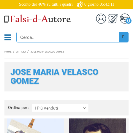
Sconto del 46% su tutti i quadri
0
giorno
05:43:10
0
HOME
ARTISTA
JOSE MARIA VELASCO GOMEZ
JOSE MARIA VELASCO
GOMEZ
Ordina
Ordina per :
I Più Venduti
per
: