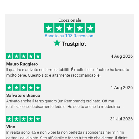
Eccezionale
Basato su 193 Recensioni
4 Aug 2026
Mauro Ruggiero
Il quadro è arrivato nei tempi stabiliti. É molto bello. L'autore ha lavorato
molto bene. Questo sito è altamente raccomandabile.
1 Aug 2026
Salvatore Bianca
Arrivato anche il terzo quadro (un Rembrandt) ordinato. Ottima
realizzazione, decisamente fedele. Ho scelto anche la medesima
cornice (F6537 - 236) per avere una certa omogeneità visiva - una volta
appesi
31 Jul 2026
Vinc
In realtà sono 4.5 e non 5 per la non perfetta rispondenza nei minimi
dettagli del dipinto. Sito affidabile e fanno tutto ciò che dicono. Il dipinto,