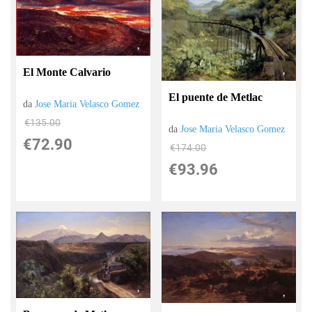
El Monte Calvario
El puente de Metlac
da
Jose Maria Velasco Gomez
€135.00
da
Jose Maria Velasco Gomez
€72.90
€174.00
€93.96