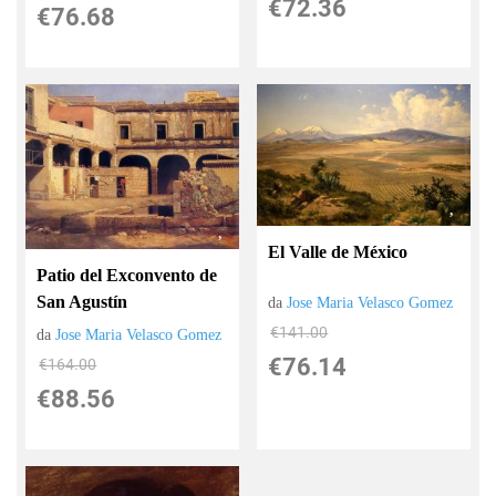
€72.36
€76.68
El Valle de México
Patio del Exconvento de
San Agustín
da
Jose Maria Velasco Gomez
€141.00
da
Jose Maria Velasco Gomez
€76.14
€164.00
€88.56