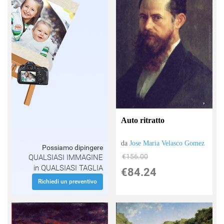
Auto ritratto
da
Jose Maria Velasco Gomez
Possiamo dipingere
€156.00
QUALSIASI IMMAGINE
in QUALSIASI TAGLIA
€84.24
Richiedi un preventivo