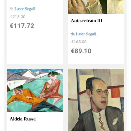
da
Lasar Segall
€218.00
Auto-retrato III
€117.72
da
Lasar Segall
€165.00
€89.10
Aldeia Russa