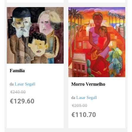
Família
Morro Vermelho
da
Lasar Segall
€240.00
da
Lasar Segall
€129.60
€205.00
€110.70