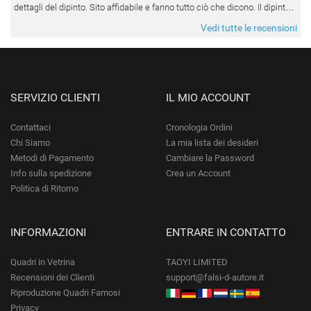
dettagli del dipinto. Sito affidabile e fanno tutto ciò che dicono. Il dipinto,
da quando è stato spedito, è giunto in poco tempo e tr
Vedi tutte le recensioni
SERVIZIO CLIENTI
IL MIO ACCOUNT
Contattaci
Cronologia Ordini
Chi Siamo
La mia lista dei desideri
Metodi di Pagamento
Cambiare la Password
Info sulla spedizione
Crea un Account
Politica di Ritorno
INFORMAZIONI
ENTRARE IN CONTATTO
Quadri in Vetrina
TAOYI LIMITED
Recensioni dei Clienti
support@falsi-d-autore.it
Riproduzione Quadri Famosi
Privacy