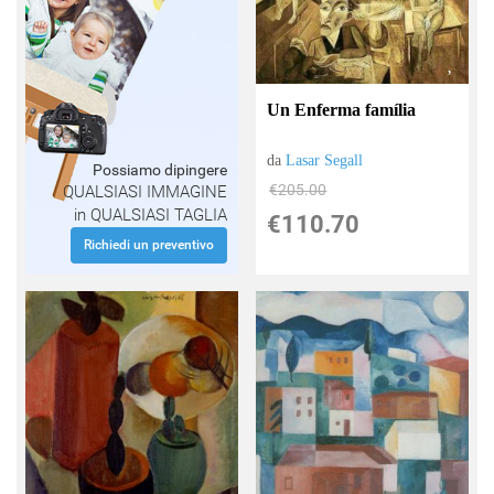
Un Enferma família
da
Lasar Segall
Possiamo dipingere
€205.00
QUALSIASI IMMAGINE
in QUALSIASI TAGLIA
€110.70
Richiedi un preventivo