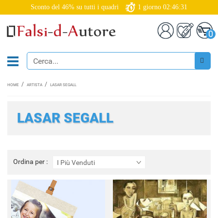
Sconto del 46% su tutti i quadri
1
giorno
02:46:30
0
HOME
ARTISTA
LASAR SEGALL
LASAR SEGALL
Ordina
Ordina per :
I Più Venduti
per
: