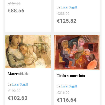
€164.00
da
Lasar Segall
€88.56
€233.00
€125.82
Maternidade
Titolo sconosciuto
da
Lasar Segall
da
Lasar Segall
€190.00
€216.00
€102.60
€116.64