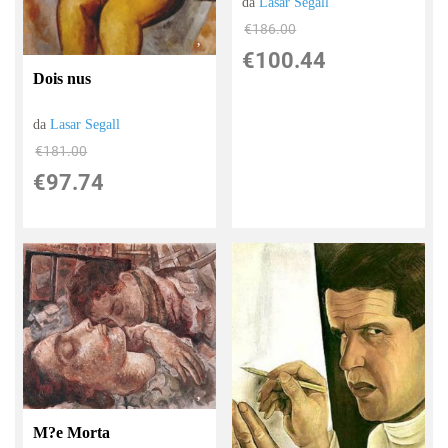
da
Lasar Segall
€186.00
€100.44
Dois nus
da
Lasar Segall
€181.00
€97.74
M?e Morta