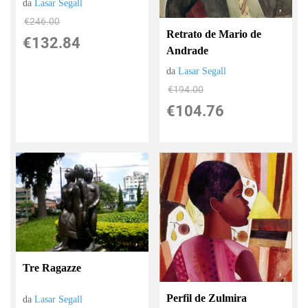
da
Lasar Segall
€246.00
Retrato de Mario de
€132.84
Andrade
da
Lasar Segall
€194.00
€104.76
Tre Ragazze
Perfil de Zulmira
da
Lasar Segall