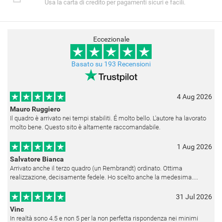
Usa la carta di credito per pagamenti sicuri e facili.
Eccezionale
Basato su 193 Recensioni
4 Aug 2026
Mauro Ruggiero
Il quadro è arrivato nei tempi stabiliti. É molto bello. L'autore ha lavorato
molto bene. Questo sito è altamente raccomandabile.
1 Aug 2026
Salvatore Bianca
Arrivato anche il terzo quadro (un Rembrandt) ordinato. Ottima
realizzazione, decisamente fedele. Ho scelto anche la medesima
cornice (F6537 - 236) per avere una certa omogeneità visiva - una volta
appesi
31 Jul 2026
Vinc
In realtà sono 4.5 e non 5 per la non perfetta rispondenza nei minimi