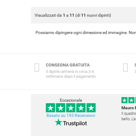
Visualizzati da
1
a
11
(di
11
nuovi dipinti)
Possiamo dipingere ogni dimesione ed immagine. Non 
CONSEGNA GRATUITA
Il dipinto arriverà in circa 3-4
settimane dopo il pagamento.
Eccezionale
Mauro 
Il quadro
Basato su 193 Recensioni
bello. L
Questo s