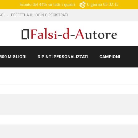
Sconto del 44% su tutti i quadri
0
giorno
03:32:11
ACI
EFFETTUA IL LOGIN O REGISTRATI
500 MIGLIORI
DIPINTI PERSONALIZZATI
CAMPIONI