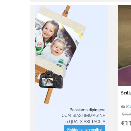
:
Sedi
da
Ma
Possiamo dipingere
€199
QUALSIASI IMMAGINE
in QUALSIASI TAGLIA
€1
Richiedi un preventivo