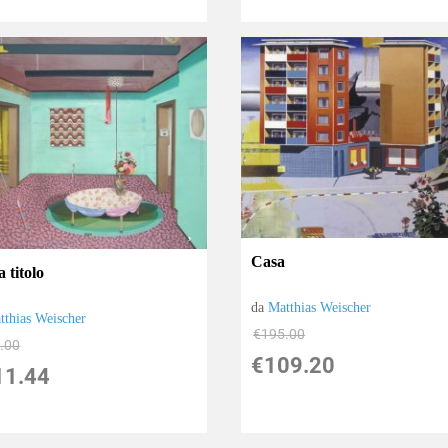
Casa
 titolo
da
Matthias Weischer
tthias Weischer
€195.00
.00
€109.20
11.44