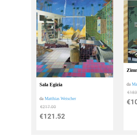
Zim
Sala Egizia
da
Ma
€183
da
Matthias Weischer
€1
€217.00
€121.52