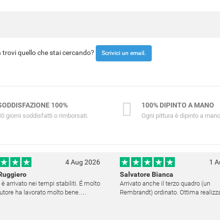
trovi quello che stai cercando?
Scrivici un email.
SODDISFAZIONE 100%
100% DIPINTO A MANO
30 giorni soddisfatti o rimborsati.
Ogni pittura è dipinto a mano
4 Aug 2026
1 A
Ruggiero
Salvatore Bianca
 è arrivato nei tempi stabiliti. É molto
Arrivato anche il terzo quadro (un
'autore ha lavorato molto bene.
Rembrandt) ordinato. Ottima realizzazione,
ito è altamente raccomandabile.
decisamente fedele. Ho scelto anch
medesima cornice (F6537 - 236) per
una certa omogeneità visiva - una volta