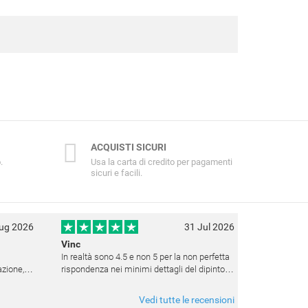
ACQUISTI SICURI
.
Usa la carta di credito per pagamenti
sicuri e facili.
ug 2026
31 Jul 2026
Vinc
In realtà sono 4.5 e non 5 per la non perfetta
rispondenza nei minimi dettagli del dipinto.
e la
Sito affidabile e fanno tutto ciò che dicono. Il
 avere
dipinto, da quando è stato spedito, è giunto in
Vedi tutte le recensioni
poco tempo e tr