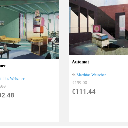
Automat
mer
da
Matthias Weischer
tthias Weischer
€199.00
.00
€111.44
02.48