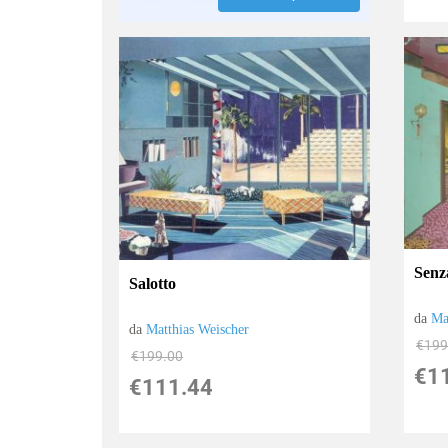
Senza
Salotto
da
Ma
da
Matthias Weischer
€199
€199.00
€1
€111.44