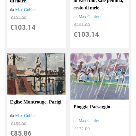
in vaso blu, sale pentola,
di mare
cesto di mele
da
Max Gubler
da
Max Gubler
€191.00
€191.00
€103.14
€103.14
Eglise Montrouge, Parigi
Pioggia Paesaggio
da
Max Gubler
da
Max Gubler
€159.00
€172.00
€85.86