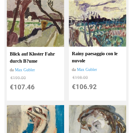
Rainy paesaggio con le
Blick auf Kloster Fahr
nuvole
durch B?ume
da
Max Gubler
da
Max Gubler
€198.00
€199.00
€106.92
€107.46