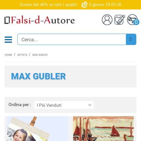
Sconto del 46% su tutti i quadri
0
giorno
18:03:57
0
HOME
ARTISTA
MAX GUBLER
MAX GUBLER
Ordina
Ordina per :
I Più Venduti
per
: