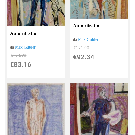
Auto ritratto
Auto ritratto
da
Max Gubler
da
Max Gubler
€171.00
€154.00
€92.34
€83.16