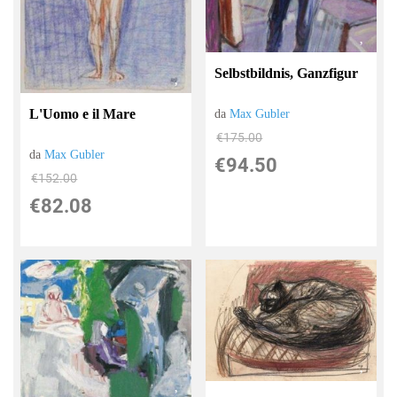
Selbstbildnis, Ganzfigur
L'Uomo e il Mare
da
Max Gubler
€175.00
da
Max Gubler
€94.50
€152.00
€82.08