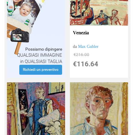
Venezia
da
Max Gubler
Possiamo dipingere
€216.00
QUALSIASI IMMAGINE
in QUALSIASI TAGLIA
€116.64
Richiedi un preventivo