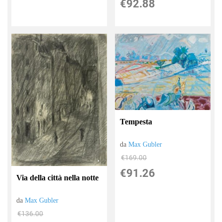
€92.88
Tempesta
da
Max Gubler
€169.00
€91.26
Via della città nella notte
da
Max Gubler
€136.00