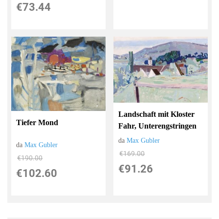
€73.44
Landschaft mit Kloster
Tiefer Mond
Fahr, Unterengstringen
da
Max Gubler
da
Max Gubler
€169.00
€190.00
€91.26
€102.60