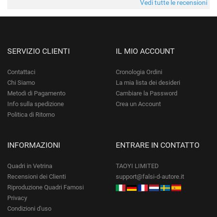
Vedi tutte le recensioni
SERVIZIO CLIENTI
IL MIO ACCOUNT
Contattaci
Cronologia Ordini
Chi Siamo
La mia lista dei desideri
Metodi di Pagamento
Cambiare la Password
Info sulla spedizione
Crea un Account
Politica di Ritorno
INFORMAZIONI
ENTRARE IN CONTATTO
Quadri in Vetrina
TAOYI LIMITED
Recensioni dei Clienti
support@falsi-d-autore.it
Riproduzione Quadri Famosi
Privacy
Condizioni d'uso