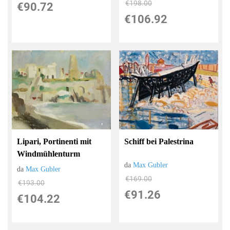
€198.00
€90.72
€106.92
Lipari, Portinenti mit
Schiff bei Palestrina
Windmühlenturm
da
Max Gubler
da
Max Gubler
€169.00
€193.00
€91.26
€104.22