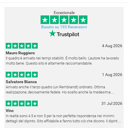
Eccezionale
Basato su 193 Recensioni
4 Aug 2026
Mauro Ruggiero
Il quadro è arrivato nei tempi stabiliti. É molto bello. L'autore ha lavorato
molto bene. Questo sito è altamente raccomandabile.
1 Aug 2026
Salvatore Bianca
Arrivato anche il terzo quadro (un Rembrandt) ordinato. Ottima
realizzazione, decisamente fedele. Ho scelto anche la medesima
cornice (F6537 - 236) per avere una certa omogeneità visiva - una volta
appesi
31 Jul 2026
Vinc
In realtà sono 4.5 e non 5 per la non perfetta rispondenza nei minimi
dettagli del dipinto. Sito affidabile e fanno tutto ciò che dicono. Il dipinto,
da quando è stato spedito, è giunto in poco tempo e tr