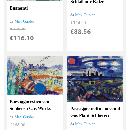
Schlafende Katze
Bagnanti
da
Max Gubler
da
Max Gubler
€164.00
€215.00
€88.56
€116.10
Paesaggio estivo con
Schlieren Gas Works
Paesaggio notturno con il
Gas Plant Schlieren
da
Max Gubler
da
Max Gubler
€168.00