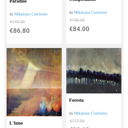
Paradiso
da
Mikalojus Ciurlionis
da
Mikalojus Ciurlionis
€150.00
€155.00
€84.00
€86.80
Foresta
da
Mikalojus Ciurlionis
€177.00
L'Inno