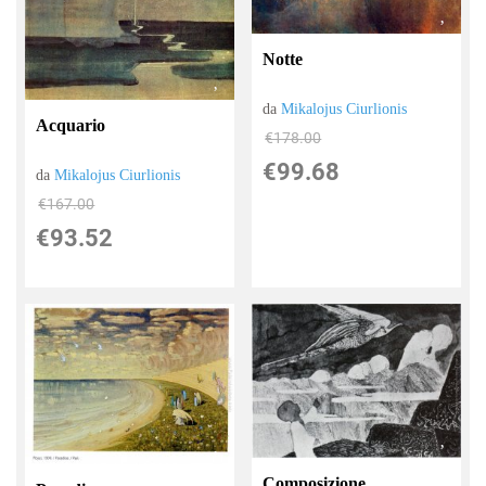
Notte
da
Mikalojus Ciurlionis
Acquario
€178.00
€99.68
da
Mikalojus Ciurlionis
€167.00
€93.52
Composizione