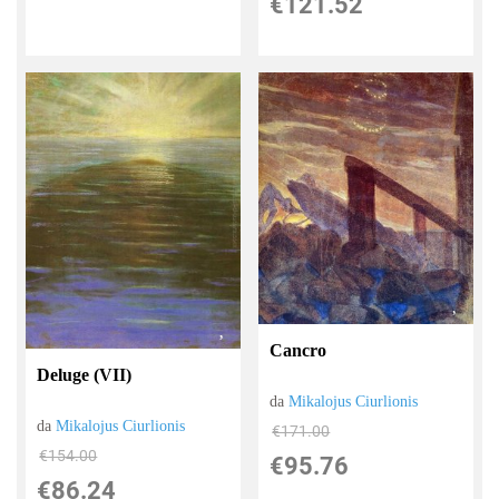
€121.52
Cancro
Deluge (VII)
da
Mikalojus Ciurlionis
da
Mikalojus Ciurlionis
€171.00
€154.00
€95.76
€86.24