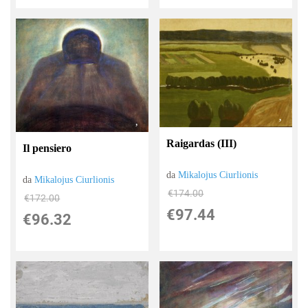
Raigardas (III)
Il pensiero
da
Mikalojus Ciurlionis
da
Mikalojus Ciurlionis
€174.00
€172.00
€97.44
€96.32