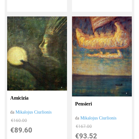
Amicizia
Pensieri
da
Mikalojus Ciurlionis
da
Mikalojus Ciurlionis
€160.00
€167.00
€89.60
€93.52