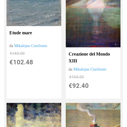
Etude mare
da
Mikalojus Ciurlionis
€183.00
Creazione del Mondo
XIII
€102.48
da
Mikalojus Ciurlionis
€165.00
€92.40