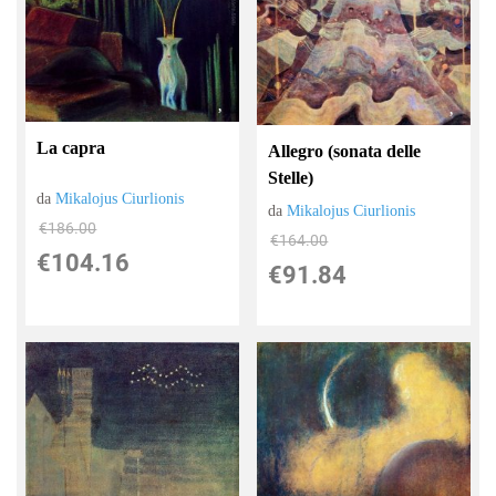
La capra
Allegro (sonata delle
Stelle)
da
Mikalojus Ciurlionis
da
Mikalojus Ciurlionis
€186.00
€164.00
€104.16
€91.84