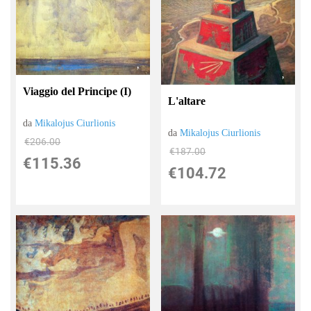
Viaggio del Principe (I)
L'altare
da
Mikalojus Ciurlionis
da
Mikalojus Ciurlionis
€206.00
€187.00
€115.36
€104.72