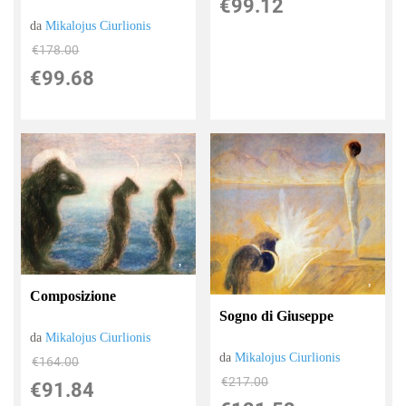
€99.12
da
Mikalojus Ciurlionis
€178.00
€99.68
Composizione
Sogno di Giuseppe
da
Mikalojus Ciurlionis
da
Mikalojus Ciurlionis
€164.00
€217.00
€91.84