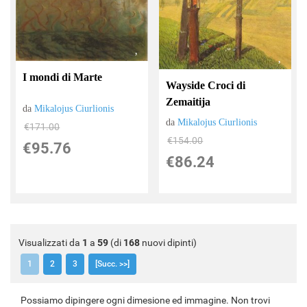
I mondi di Marte
Wayside Croci di
Zemaitija
da
Mikalojus Ciurlionis
da
Mikalojus Ciurlionis
€171.00
€154.00
€95.76
€86.24
Visualizzati da
1
a
59
(di
168
nuovi dipinti)
1
2
3
[Succ. >>]
Possiamo dipingere ogni dimesione ed immagine. Non trovi