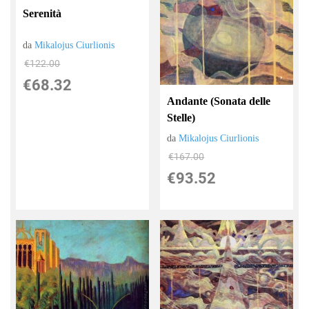
Serenità
da
Mikalojus Ciurlionis
€122.00
€68.32
Andante (Sonata delle
Stelle)
da
Mikalojus Ciurlionis
€167.00
€93.52