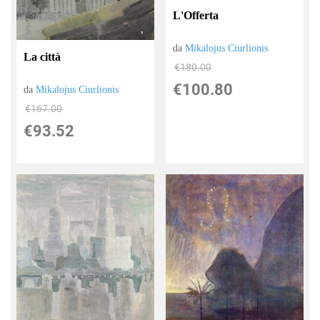
L'Offerta
da
Mikalojus Ciurlionis
La città
€180.00
€100.80
da
Mikalojus Ciurlionis
€167.00
€93.52