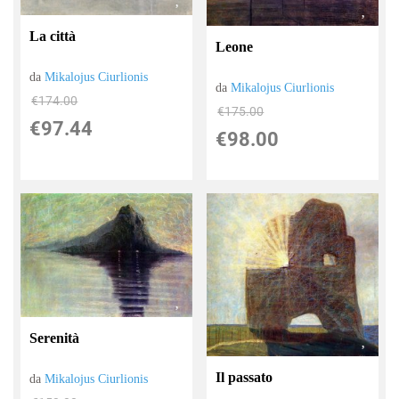
La città
Leone
da
Mikalojus Ciurlionis
da
Mikalojus Ciurlionis
€174.00
€175.00
€97.44
€98.00
Serenità
Il passato
da
Mikalojus Ciurlionis