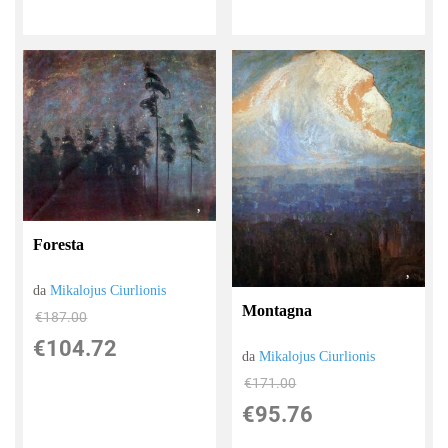
Foresta
da
Mikalojus Ciurlionis
Montagna
€187.00
€104.72
da
Mikalojus Ciurlionis
€171.00
€95.76