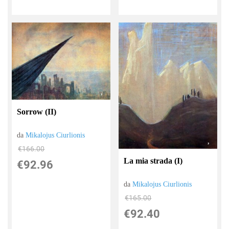
Sorrow (II)
da
Mikalojus Ciurlionis
€166.00
La mia strada (I)
€92.96
da
Mikalojus Ciurlionis
€165.00
€92.40