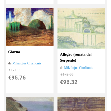
Giorno
Allegro (sonata del
Serpente)
da
Mikalojus Ciurlionis
da
Mikalojus Ciurlionis
€171.00
€172.00
€95.76
€96.32