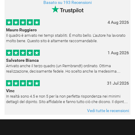
Basato su 193 Recensioni
4 Aug 2026
Mauro Ruggiero
Il quadro è arrivato nei tempi stabiliti. É molto bello. L'autore ha lavorato
molto bene. Questo sito è altamente raccomandabile.
1 Aug 2026
Salvatore Bianca
Arrivato anche il terzo quadro (un Rembrandt) ordinato. Ottima
realizzazione, decisamente fedele. Ho scelto anche la medesima
cornice (F6537 - 236) per avere una certa omogeneità visiva - una volta
appesi
31 Jul 2026
Vinc
In realtà sono 4.5 e non 5 per la non perfetta rispondenza nei minimi
dettagli del dipinto. Sito affidabile e fanno tutto ciò che dicono. Il dipinto,
da quando è stato spedito, è giunto in poco tempo e tr
Vedi tutte le recensioni