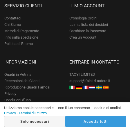
SERVIZIO CLIENTI
IL MIO ACCOUNT
Contattaci
Cronologia Ordini
Chi Siamo
La mia lista dei desideri
Metodi di Pagamento
Cambiare la Password
Info sulla spedizione
Crea un Account
Politica di Ritorno
INFORMAZIONI
ENTRARE IN CONTATTO
Quadri in Vetrina
TAOYI LIMITED
Recensioni dei Clienti
support@falsi-d-autore.it
Riproduzione Quadri Famosi
Privacy
Condizioni d'uso
Utilizziamo cookie necessari e – con il tuo consenso – cookie di analisi.
Privacy
·
Termini di utilizzo
ISCRIVITI ALLA NOSTRA NEWSLETTER
Solo necessari
Accetta tutti