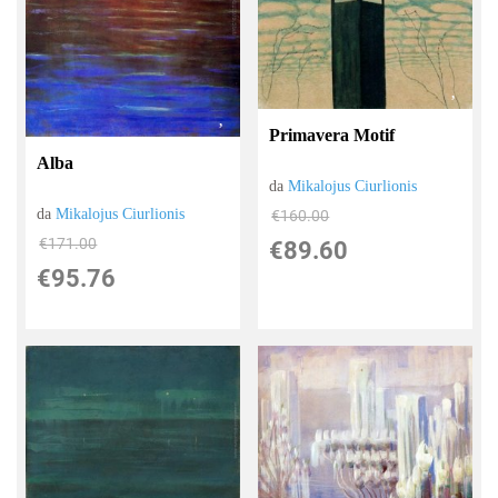
Primavera Motif
Alba
da
Mikalojus Ciurlionis
da
Mikalojus Ciurlionis
€160.00
€171.00
€89.60
€95.76