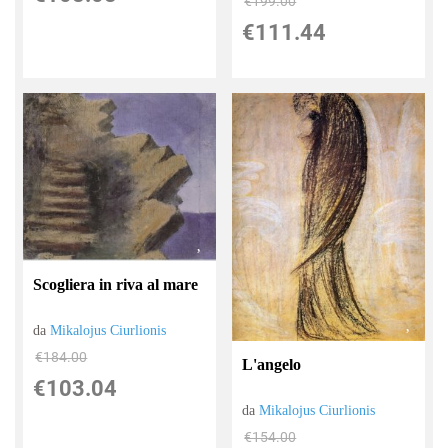
€199.00
€111.44
Scogliera in riva al mare
da
Mikalojus Ciurlionis
€184.00
L'angelo
€103.04
da
Mikalojus Ciurlionis
€154.00