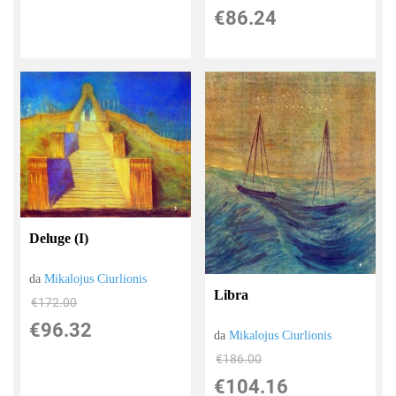
€86.24
Deluge (I)
da
Mikalojus Ciurlionis
Libra
€172.00
€96.32
da
Mikalojus Ciurlionis
€186.00
€104.16