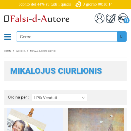
Sconto del 44% su tutti i quadri
0
giorno
00:18:12
0
HOME
ARTISTA
MIKALOJUS CIURLIONIS
MIKALOJUS CIURLIONIS
Ordina
Ordina per :
I Più Venduti
per
: