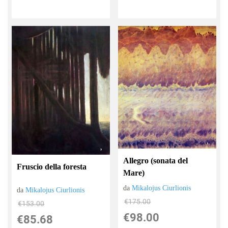
Allegro (sonata del
Fruscio della foresta
Mare)
da
Mikalojus Ciurlionis
da
Mikalojus Ciurlionis
€175.00
€153.00
€98.00
€85.68