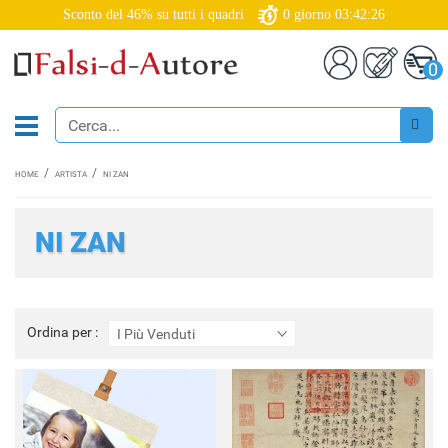
Sconto del 46% su tutti i quadri
0
giorno
03:42:26
0
HOME
ARTISTA
NI ZAN
NI ZAN
Ordina
Ordina per :
I Più Venduti
per
: