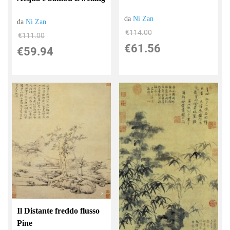
da
Ni Zan
da
Ni Zan
€114.00
€111.00
€61.56
€59.94
Il Distante freddo flusso
Pine