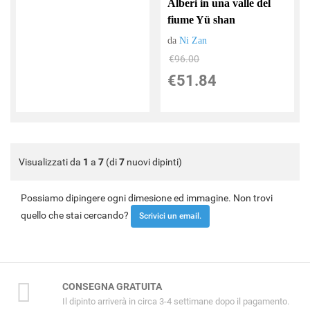
Alberi in una valle del
fiume Yü shan
da
Ni Zan
€96.00
€51.84
Visualizzati da
1
a
7
(di
7
nuovi dipinti)
Possiamo dipingere ogni dimesione ed immagine. Non trovi
quello che stai cercando?
Scrivici un email.
CONSEGNA GRATUITA
Il dipinto arriverà in circa 3-4 settimane dopo il pagamento.