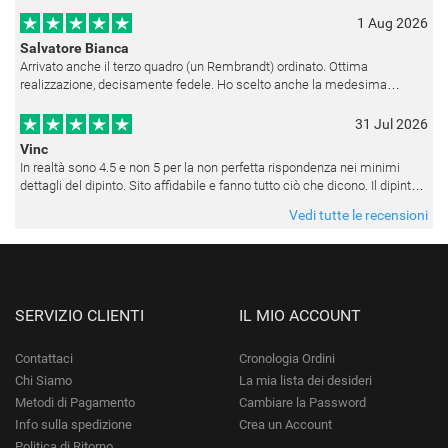
1 Aug 2026
Salvatore Bianca
Arrivato anche il terzo quadro (un Rembrandt) ordinato. Ottima
realizzazione, decisamente fedele. Ho scelto anche la medesima
cornice (F6537 - 236) per avere una certa omogeneità visiva - una volta
appesi
31 Jul 2026
Vinc
In realtà sono 4.5 e non 5 per la non perfetta rispondenza nei minimi
dettagli del dipinto. Sito affidabile e fanno tutto ciò che dicono. Il dipinto,
da quando è stato spedito, è giunto in poco tempo e tr
Vedi tutte le recensioni
SERVIZIO CLIENTI
IL MIO ACCOUNT
Contattaci
Cronologia Ordini
Chi Siamo
La mia lista dei desideri
Metodi di Pagamento
Cambiare la Password
Info sulla spedizione
Crea un Account
Politica di Ritorno