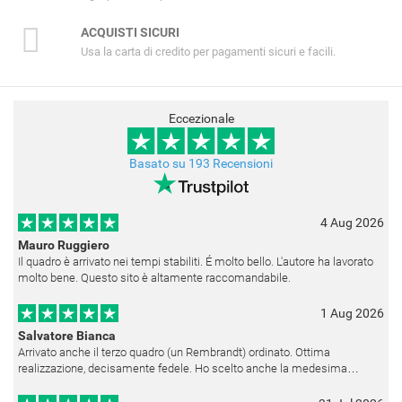
ACQUISTI SICURI
Usa la carta di credito per pagamenti sicuri e facili.
Eccezionale
Basato su 193 Recensioni
4 Aug 2026
Mauro Ruggiero
Il quadro è arrivato nei tempi stabiliti. É molto bello. L'autore ha lavorato
molto bene. Questo sito è altamente raccomandabile.
1 Aug 2026
Salvatore Bianca
Arrivato anche il terzo quadro (un Rembrandt) ordinato. Ottima
realizzazione, decisamente fedele. Ho scelto anche la medesima
cornice (F6537 - 236) per avere una certa omogeneità visiva - una volta
appesi