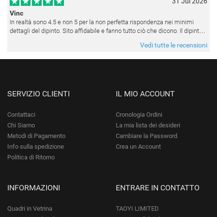
31 Jul 2026
Vinc
In realtà sono 4.5 e non 5 per la non perfetta rispondenza nei minimi
dettagli del dipinto. Sito affidabile e fanno tutto ciò che dicono. Il dipinto,
da quando è stato spedito, è giunto in poco tempo e tr
Vedi tutte le recensioni
SERVIZIO CLIENTI
IL MIO ACCOUNT
Contattaci
Cronologia Ordini
Chi Siamo
La mia lista dei desideri
Metodi di Pagamento
Cambiare la Password
Info sulla spedizione
Crea un Account
Politica di Ritorno
INFORMAZIONI
ENTRARE IN CONTATTO
Quadri in Vetrina
TAOYI LIMITED