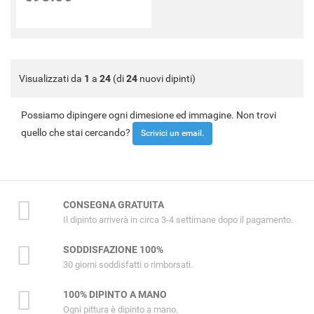
Visualizzati da
1
a
24
(di
24
nuovi dipinti)
Possiamo dipingere ogni dimesione ed immagine. Non trovi
quello che stai cercando?
Scrivici un email.
CONSEGNA GRATUITA
Il dipinto arriverà in circa 3-4 settimane dopo il pagamento.
SODDISFAZIONE 100%
30 giorni soddisfatti o rimborsati.
100% DIPINTO A MANO
Ogni pittura è dipinto a mano.