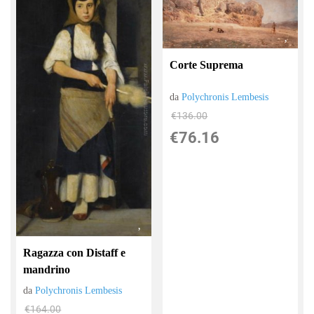
Corte Suprema
da
Polychronis Lembesis
€136.00
€76.16
Ragazza con Distaff e
mandrino
da
Polychronis Lembesis
€164.00