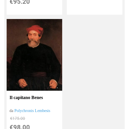
€95.20
Il capitano Benes
da
Polychronis Lembesis
€175.00
€98.00