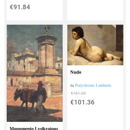
€91.84
Nudo
da
Polychronis Lembesis
€181.00
€101.36
Monumento Lysikratous