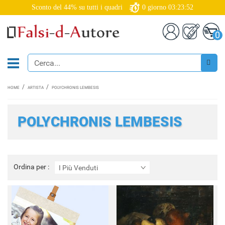
Sconto del 44% su tutti i quadri
0
giorno
03:23:50
0
HOME
ARTISTA
POLYCHRONIS LEMBESIS
POLYCHRONIS LEMBESIS
Ordina
Ordina per :
I Più Venduti
per
: