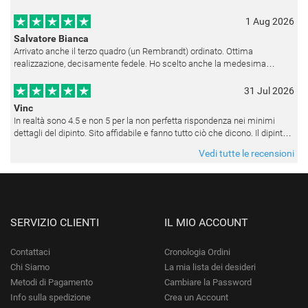
1 Aug 2026
Salvatore Bianca
Arrivato anche il terzo quadro (un Rembrandt) ordinato. Ottima
realizzazione, decisamente fedele. Ho scelto anche la medesima
cornice (F6537 - 236) per avere una certa omogeneità visiva - una volta
appesi
31 Jul 2026
Vinc
In realtà sono 4.5 e non 5 per la non perfetta rispondenza nei minimi
dettagli del dipinto. Sito affidabile e fanno tutto ciò che dicono. Il dipinto,
da quando è stato spedito, è giunto in poco tempo e tr
Vedi tutte le recensioni
SERVIZIO CLIENTI
IL MIO ACCOUNT
Contattaci
Cronologia Ordini
Chi Siamo
La mia lista dei desideri
Metodi di Pagamento
Cambiare la Password
Info sulla spedizione
Crea un Account