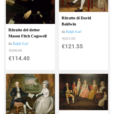
Ritratto di David
Baldwin
Ritratto del dottor
da
Ralph Earl
Mason Fitch Cogswell
€221.00
da
Ralph Earl
€121.55
€208.00
€114.40