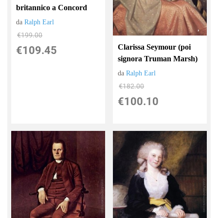
britannico a Concord
da
Ralph Earl
€199.00
Clarissa Seymour (poi
€109.45
signora Truman Marsh)
da
Ralph Earl
€182.00
€100.10