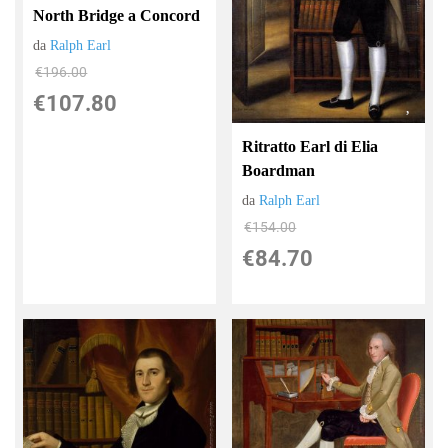
North Bridge a Concord
da
Ralph Earl
€196.00
€107.80
Ritratto Earl di Elia
Boardman
da
Ralph Earl
€154.00
€84.70