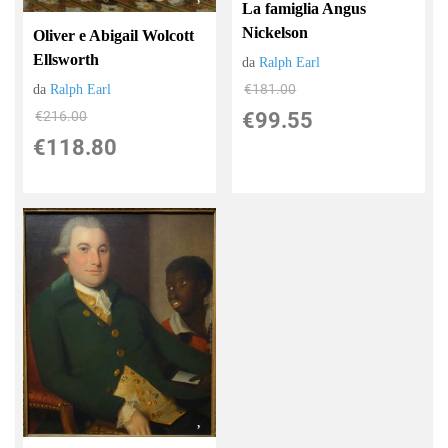
La famiglia Angus
Nickelson
Oliver e Abigail Wolcott
Ellsworth
da
Ralph Earl
€181.00
da
Ralph Earl
€216.00
€99.55
€118.80