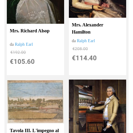
Mrs. Alexander
Mrs. Richard Alsop
Hamilton
da
Ralph Earl
da
Ralph Earl
€208.00
€192.00
€114.40
€105.60
Tavola III. L'impegno al