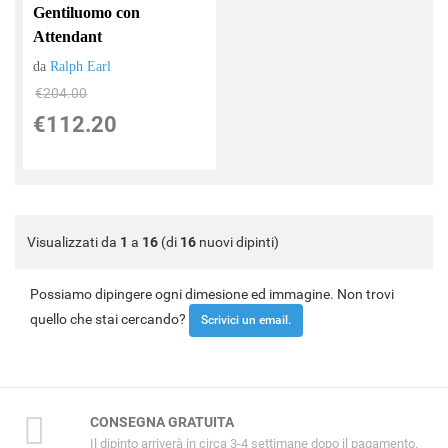
Gentiluomo con
Attendant
da
Ralph Earl
€204.00
€112.20
Visualizzati da
1
a
16
(di
16
nuovi dipinti)
Possiamo dipingere ogni dimesione ed immagine. Non trovi
quello che stai cercando?
Scrivici un email.
CONSEGNA GRATUITA
Il dipinto arriverà in circa 3-4 settimane dopo il pagamento.