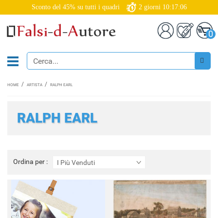
Sconto del 45% su tutti i quadri
2
giorni
10:17:05
0
HOME
ARTISTA
RALPH EARL
RALPH EARL
Ordina
Ordina per :
I Più Venduti
per
: