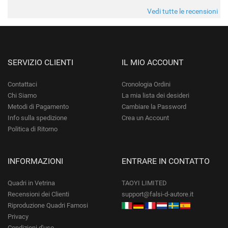
da quando è stato spedito, è giunto in poco tempo e tr
Vedi tutte le recensioni
SERVIZIO CLIENTI
IL MIO ACCOUNT
Contattaci
Cronologia Ordini
Chi Siamo
La mia lista dei desideri
Metodi di Pagamento
Cambiare la Password
Info sulla spedizione
Crea un Account
Politica di Ritorno
INFORMAZIONI
ENTRARE IN CONTATTO
Quadri in Vetrina
TAOYI LIMITED
Recensioni dei Clienti
support@falsi-d-autore.it
Riproduzione Quadri Famosi
Privacy
Condizioni d'uso