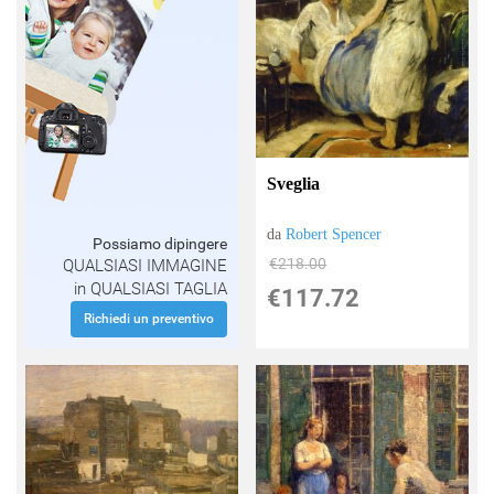
Sveglia
da
Robert Spencer
Possiamo dipingere
€218.00
QUALSIASI IMMAGINE
in QUALSIASI TAGLIA
€117.72
Richiedi un preventivo