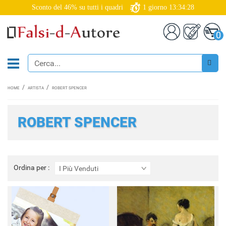
Sconto del 46% su tutti i quadri
1
giorno
13:34:26
0
HOME
ARTISTA
ROBERT SPENCER
ROBERT SPENCER
Ordina
Ordina per :
I Più Venduti
per
: