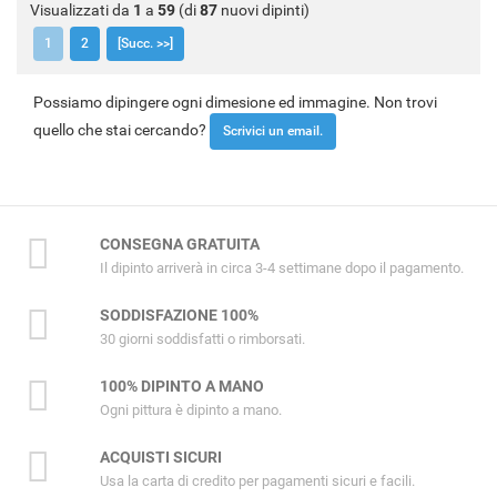
Visualizzati da
1
a
59
(di
87
nuovi dipinti)
1
2
[Succ. >>]
Possiamo dipingere ogni dimesione ed immagine. Non trovi
quello che stai cercando?
Scrivici un email.
CONSEGNA GRATUITA
Il dipinto arriverà in circa 3-4 settimane dopo il pagamento.
SODDISFAZIONE 100%
30 giorni soddisfatti o rimborsati.
100% DIPINTO A MANO
Ogni pittura è dipinto a mano.
ACQUISTI SICURI
Usa la carta di credito per pagamenti sicuri e facili.