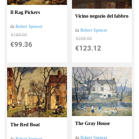
Il Rag Pickers
Vicino negozio del fabbro
da
Robert Spencer
da
Robert Spencer
€184.00
€228.00
€99.36
€123.12
The Gray House
The Red Boat
da
Robert Spencer
da
Robert Spencer