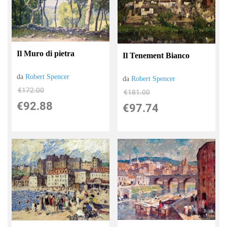
Il Muro di pietra
Il Tenement Bianco
da
Robert Spencer
da
Robert Spencer
€172.00
€181.00
€92.88
€97.74