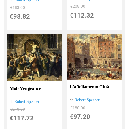
€208.00
€183.00
€112.32
€98.82
L'affollamento Città
Mob Vengeance
da
Robert Spencer
da
Robert Spencer
€180.00
€218.00
€97.20
€117.72