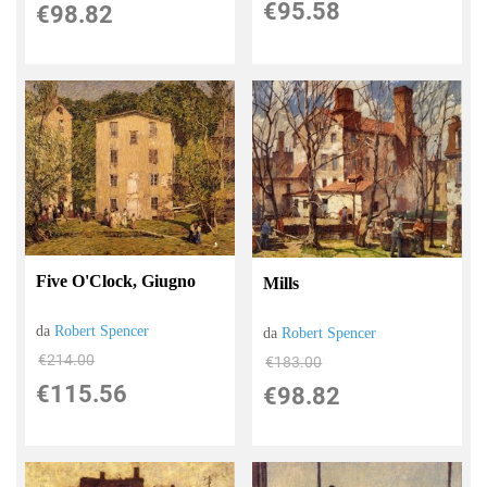
€95.58
€98.82
Five O'Clock, Giugno
Mills
da
Robert Spencer
da
Robert Spencer
€214.00
€183.00
€115.56
€98.82