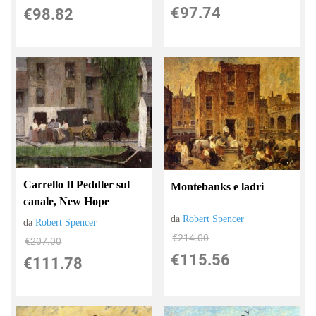
€97.74
€98.82
Carrello Il Peddler sul
Montebanks e ladri
canale, New Hope
da
Robert Spencer
da
Robert Spencer
€214.00
€207.00
€115.56
€111.78