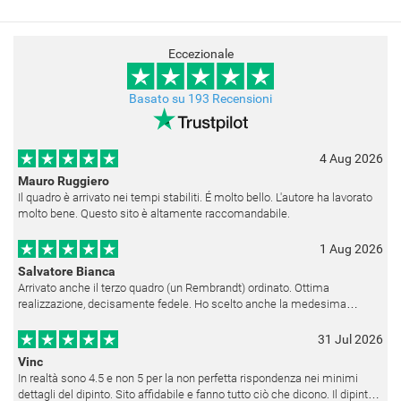
Eccezionale
Basato su 193 Recensioni
4 Aug 2026
Mauro Ruggiero
Il quadro è arrivato nei tempi stabiliti. É molto bello. L'autore ha lavorato
molto bene. Questo sito è altamente raccomandabile.
1 Aug 2026
Salvatore Bianca
Arrivato anche il terzo quadro (un Rembrandt) ordinato. Ottima
realizzazione, decisamente fedele. Ho scelto anche la medesima
cornice (F6537 - 236) per avere una certa omogeneità visiva - una volta
appesi
31 Jul 2026
Vinc
In realtà sono 4.5 e non 5 per la non perfetta rispondenza nei minimi
dettagli del dipinto. Sito affidabile e fanno tutto ciò che dicono. Il dipinto,