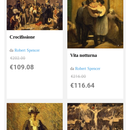
Crocifissione
da
Robert Spencer
Vita notturna
€202.00
€109.08
da
Robert Spencer
€216.00
€116.64