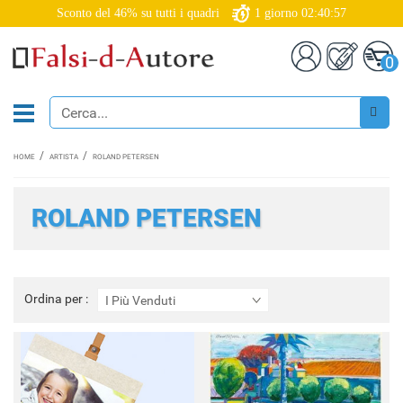
Sconto del 46% su tutti i quadri
1
giorno
02:40:57
0
HOME
ARTISTA
ROLAND PETERSEN
ROLAND PETERSEN
Ordina
Ordina per :
I Più Venduti
per
: