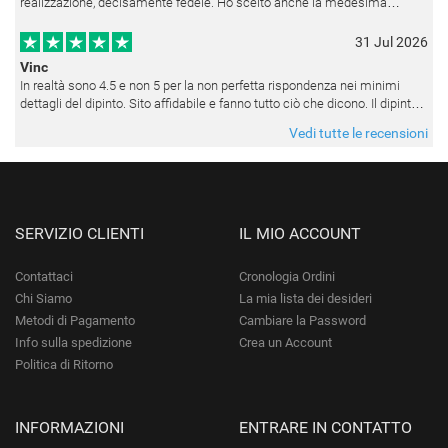
realizzazione, decisamente fedele. Ho scelto anche la medesima
cornice (F6537 - 236) per avere una certa omogeneità visiva - una volta
appesi
31 Jul 2026
Vinc
In realtà sono 4.5 e non 5 per la non perfetta rispondenza nei minimi
dettagli del dipinto. Sito affidabile e fanno tutto ciò che dicono. Il dipinto,
da quando è stato spedito, è giunto in poco tempo e tr
Vedi tutte le recensioni
SERVIZIO CLIENTI
IL MIO ACCOUNT
Contattaci
Cronologia Ordini
Chi Siamo
La mia lista dei desideri
Metodi di Pagamento
Cambiare la Password
Info sulla spedizione
Crea un Account
Politica di Ritorno
INFORMAZIONI
ENTRARE IN CONTATTO