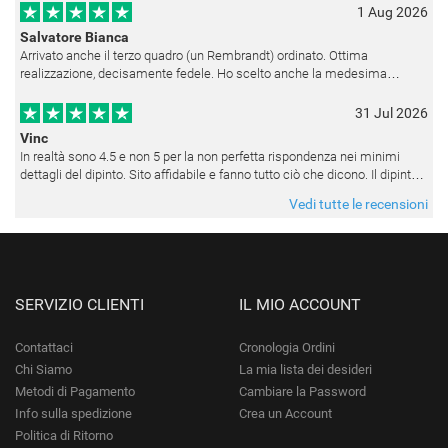
1 Aug 2026
Salvatore Bianca
Arrivato anche il terzo quadro (un Rembrandt) ordinato. Ottima
realizzazione, decisamente fedele. Ho scelto anche la medesima
cornice (F6537 - 236) per avere una certa omogeneità visiva - una volta
appesi
31 Jul 2026
Vinc
In realtà sono 4.5 e non 5 per la non perfetta rispondenza nei minimi
dettagli del dipinto. Sito affidabile e fanno tutto ciò che dicono. Il dipinto,
da quando è stato spedito, è giunto in poco tempo e tr
Vedi tutte le recensioni
SERVIZIO CLIENTI
IL MIO ACCOUNT
Contattaci
Cronologia Ordini
Chi Siamo
La mia lista dei desideri
Metodi di Pagamento
Cambiare la Password
Info sulla spedizione
Crea un Account
Politica di Ritorno