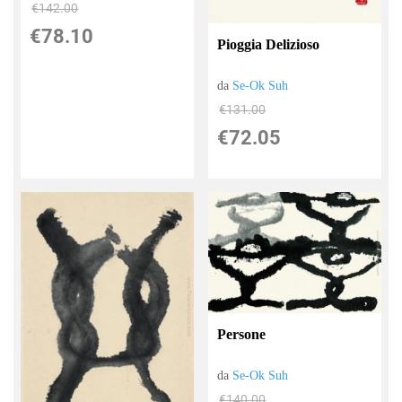
€142.00
€78.10
Pioggia Delizioso
da
Se-Ok Suh
€131.00
€72.05
Persone
da
Se-Ok Suh
€140.00