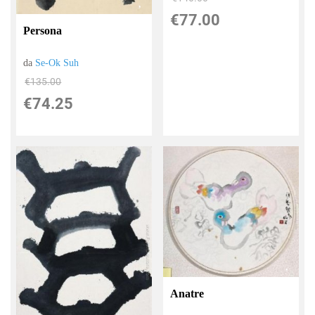
€77.00
Persona
da
Se-Ok Suh
€135.00
€74.25
Anatre