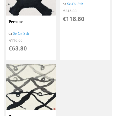
da
Se-Ok Suh
€216.00
€118.80
Persone
da
Se-Ok Suh
€116.00
€63.80