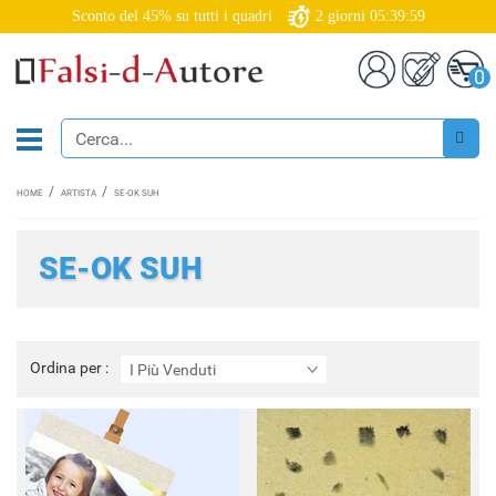
Sconto del 45% su tutti i quadri
2
giorni
05:39:58
0
HOME
ARTISTA
SE-OK SUH
SE-OK SUH
Ordina
Ordina per :
I Più Venduti
per
: