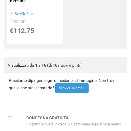
Persone
da
Se-Ok Suh
€205.00
€112.75
Visualizzati da
1
a
16
(di
16
nuovi dipinti)
Possiamo dipingere ogni dimesione ed immagine. Non trovi
quello che stai cercando?
Scrivici un email.
CONSEGNA GRATUITA
Il dipinto arriverà in circa 3-4 settimane dopo il pagamento.