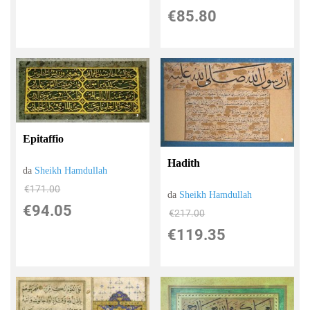
€85.80
Epitaffio
Hadith
da
Sheikh Hamdullah
€171.00
da
Sheikh Hamdullah
€94.05
€217.00
€119.35