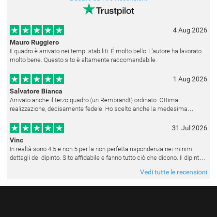
4 Aug 2026
Mauro Ruggiero
Il quadro è arrivato nei tempi stabiliti. É molto bello. L'autore ha lavorato
molto bene. Questo sito è altamente raccomandabile.
1 Aug 2026
Salvatore Bianca
Arrivato anche il terzo quadro (un Rembrandt) ordinato. Ottima
realizzazione, decisamente fedele. Ho scelto anche la medesima
cornice (F6537 - 236) per avere una certa omogeneità visiva - una volta
appesi
31 Jul 2026
Vinc
In realtà sono 4.5 e non 5 per la non perfetta rispondenza nei minimi
dettagli del dipinto. Sito affidabile e fanno tutto ciò che dicono. Il dipinto,
da quando è stato spedito, è giunto in poco tempo e tr
Vedi tutte le recensioni