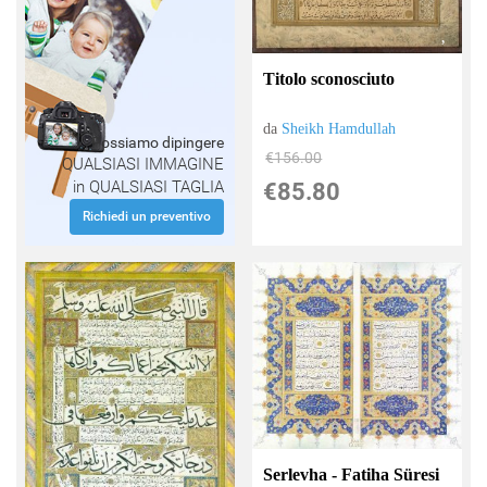
Titolo sconosciuto
da
Sheikh Hamdullah
Possiamo dipingere
€156.00
QUALSIASI IMMAGINE
in QUALSIASI TAGLIA
€85.80
Richiedi un preventivo
Serlevha - Fatiha Süresi