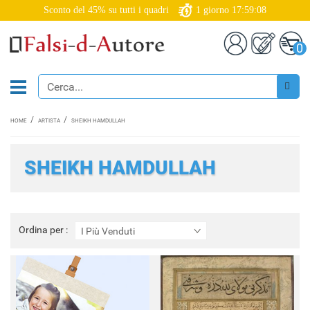
Sconto del 45% su tutti i quadri
1
giorno
17:59:07
0
HOME
ARTISTA
SHEIKH HAMDULLAH
SHEIKH HAMDULLAH
Ordina
Ordina per :
I Più Venduti
per
: