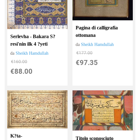
Pagina di calligrafia
ottomana
Serlevha - Bakara S?
resi'nin ilk 4 ?yeti
da
Sheikh Hamdullah
€177.00
da
Sheikh Hamdullah
€97.35
€160.00
€88.00
K?ta-
Titolo sconosciuto