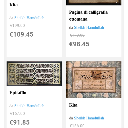
Kita
Pagina di calligrafia
da
Sheikh Hamdullah
ottomana
€199.00
da
Sheikh Hamdullah
€109.45
€179.00
€98.45
Epitaffio
Kita
da
Sheikh Hamdullah
€167.00
da
Sheikh Hamdullah
€91.85
€156.00