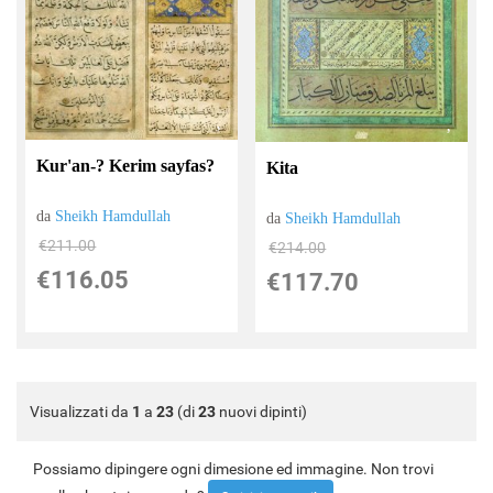
Kur'an-? Kerim sayfas?
Kita
da
Sheikh Hamdullah
da
Sheikh Hamdullah
€211.00
€214.00
€116.05
€117.70
Visualizzati da
1
a
23
(di
23
nuovi dipinti)
Possiamo dipingere ogni dimesione ed immagine. Non trovi