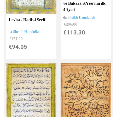
ve Bakara S?resi'nin ilk
4 ?yeti
da
Sheikh Hamdullah
Levha - Hadis-i Serif
€206.00
€113.30
da
Sheikh Hamdullah
€171.00
€94.05