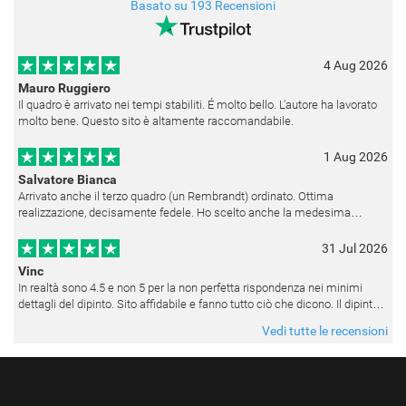
Basato su 193 Recensioni
4 Aug 2026
Mauro Ruggiero
Il quadro è arrivato nei tempi stabiliti. É molto bello. L'autore ha lavorato
molto bene. Questo sito è altamente raccomandabile.
1 Aug 2026
Salvatore Bianca
Arrivato anche il terzo quadro (un Rembrandt) ordinato. Ottima
realizzazione, decisamente fedele. Ho scelto anche la medesima
cornice (F6537 - 236) per avere una certa omogeneità visiva - una volta
appesi
31 Jul 2026
Vinc
In realtà sono 4.5 e non 5 per la non perfetta rispondenza nei minimi
dettagli del dipinto. Sito affidabile e fanno tutto ciò che dicono. Il dipinto,
da quando è stato spedito, è giunto in poco tempo e tr
Vedi tutte le recensioni