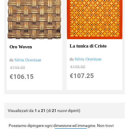
La tunica di Cristo
Oro Woven
da
Silviu Oravitzan
da
Silviu Oravitzan
€195.00
€193.00
€107.25
€106.15
Visualizzati da
1
a
21
(di
21
nuovi dipinti)
Possiamo dipingere ogni dimesione ed immagine. Non trovi