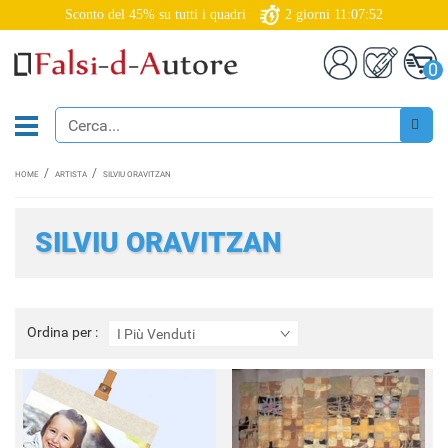
Sconto del 45% su tutti i quadri
2
giorni
11:07:51
0
HOME
ARTISTA
SILVIU ORAVITZAN
SILVIU ORAVITZAN
Ordina
Ordina per :
I Più Venduti
per
: