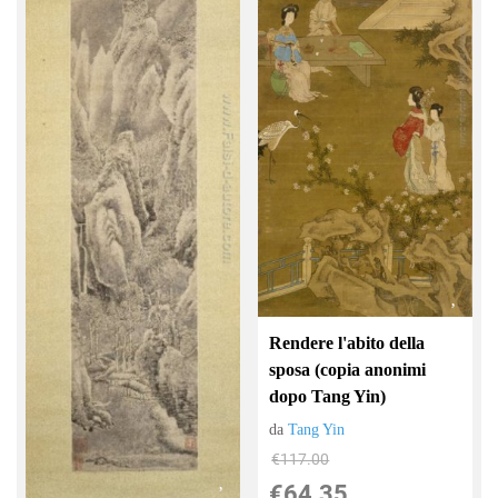
Rendere l'abito della
sposa (copia anonimi
dopo Tang Yin)
da
Tang Yin
€117.00
€64.35