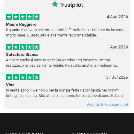
4 Aug 2026
Mauro Ruggiero
Il quadro è arrivato nei tempi stabiliti. É molto bello. L'autore ha lavorato
molto bene. Questo sito è altamente raccomandabile.
1 Aug 2026
Salvatore Bianca
Arrivato anche il terzo quadro (un Rembrandt) ordinato. Ottima
realizzazione, decisamente fedele. Ho scelto anche la medesima
cornice (F6537 - 236) per avere una certa omogeneità visiva - una volta
appesi
31 Jul 2026
Vinc
In realtà sono 4.5 e non 5 per la non perfetta rispondenza nei minimi
dettagli del dipinto. Sito affidabile e fanno tutto ciò che dicono. Il dipinto,
da quando è stato spedito, è giunto in poco tempo e tr
Vedi tutte le recensioni