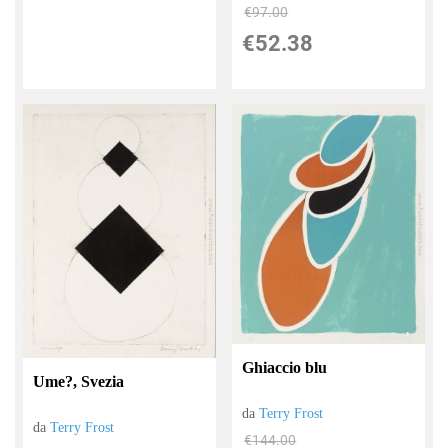
€97.00
€52.38
Ghiaccio blu
Ume?, Svezia
da
Terry Frost
da
Terry Frost
€144.00