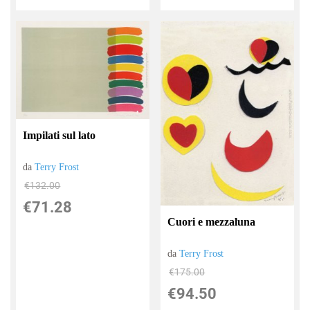
Impilati sul lato
da
Terry Frost
€132.00
€71.28
Cuori e mezzaluna
da
Terry Frost
€175.00
€94.50