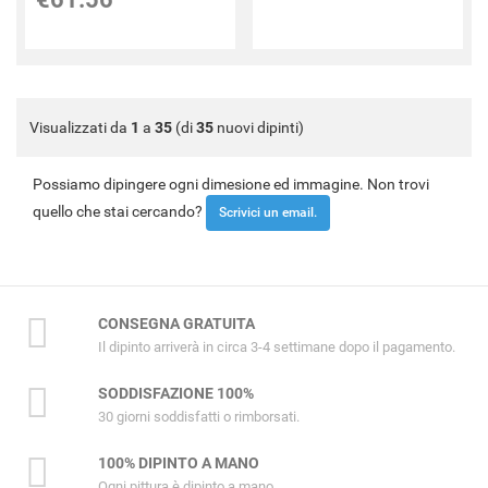
Visualizzati da
1
a
35
(di
35
nuovi dipinti)
Possiamo dipingere ogni dimesione ed immagine. Non trovi
quello che stai cercando?
Scrivici un email.
CONSEGNA GRATUITA
Il dipinto arriverà in circa 3-4 settimane dopo il pagamento.
SODDISFAZIONE 100%
30 giorni soddisfatti o rimborsati.
100% DIPINTO A MANO
Ogni pittura è dipinto a mano.