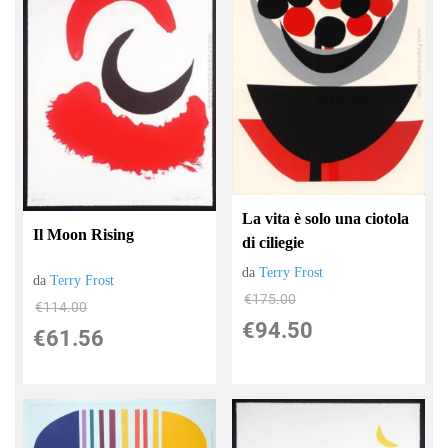
La vita è solo una ciotola
Il Moon Rising
di ciliegie
da
Terry Frost
da
Terry Frost
€175.00
€114.00
€94.50
€61.56