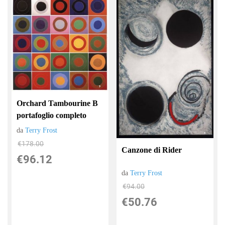
Orchard Tambourine B
portafoglio completo
da
Terry Frost
€178.00
Canzone di Rider
€96.12
da
Terry Frost
€94.00
€50.76