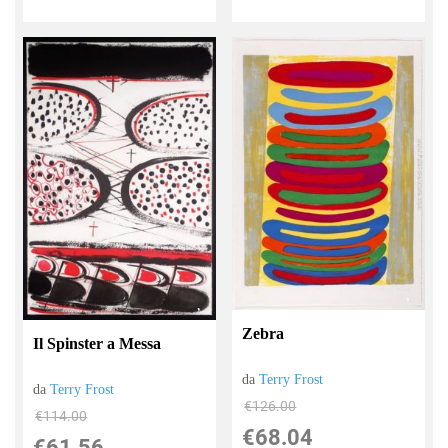
Zebra
Il Spinster a Messa
da
Terry Frost
da
Terry Frost
€126.00
€114.00
€68.04
€61.56