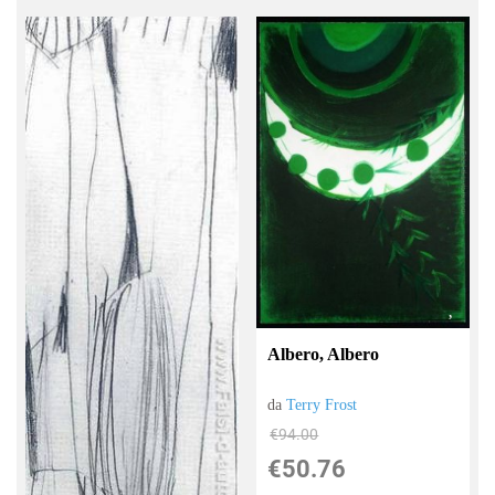
Albero, Albero
da
Terry Frost
€94.00
€50.76