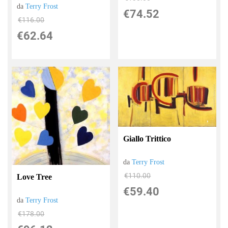
da
Terry Frost
€74.52
€116.00
€62.64
Giallo Trittico
da
Terry Frost
€110.00
Love Tree
€59.40
da
Terry Frost
€178.00