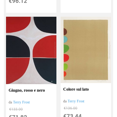
€96.12
Colore sul lato
Giugno, rosso e nero
da
Terry Frost
da
Terry Frost
€136.00
€133.00
€73.44