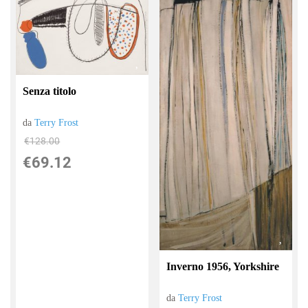
Senza titolo
da
Terry Frost
€128.00
€69.12
Inverno 1956, Yorkshire
da
Terry Frost