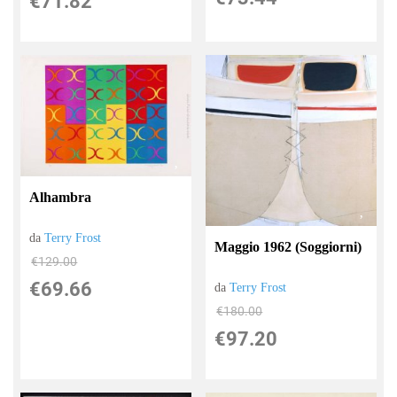
€71.82
Alhambra
da
Terry Frost
Maggio 1962 (Soggiorni)
€129.00
€69.66
da
Terry Frost
€180.00
€97.20