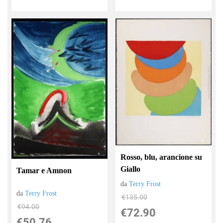
Rosso, blu, arancione su
Giallo
Tamar e Amnon
da
Terry Frost
da
Terry Frost
€135.00
€94.00
€72.90
€50.76