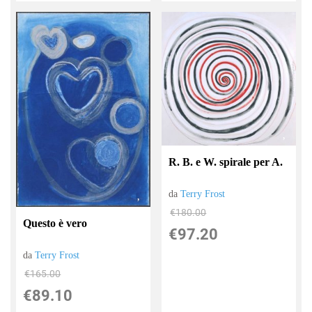
R. B. e W. spirale per A.
da
Terry Frost
€180.00
Questo è vero
€97.20
da
Terry Frost
€165.00
€89.10