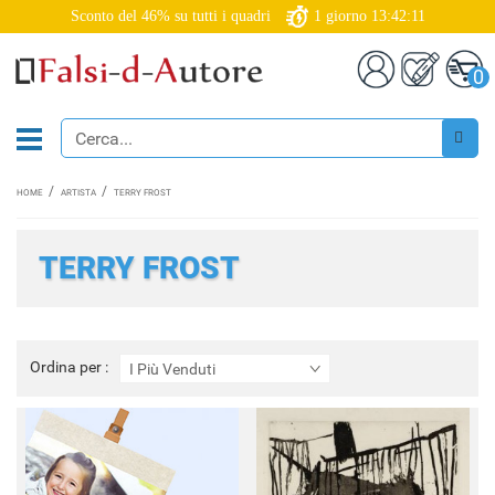
Sconto del 46% su tutti i quadri
1
giorno
13:42:10
0
HOME
ARTISTA
TERRY FROST
TERRY FROST
Ordina
Ordina per :
I Più Venduti
per
: