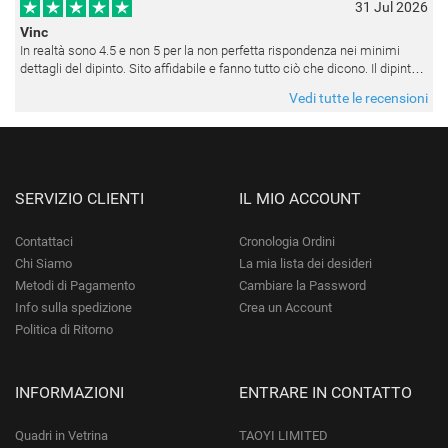
appesi
31 Jul 2026
Vinc
In realtà sono 4.5 e non 5 per la non perfetta rispondenza nei minimi
dettagli del dipinto. Sito affidabile e fanno tutto ciò che dicono. Il dipinto,
da quando è stato spedito, è giunto in poco tempo e tr
Vedi tutte le recensioni
SERVIZIO CLIENTI
IL MIO ACCOUNT
Contattaci
Cronologia Ordini
Chi Siamo
La mia lista dei desideri
Metodi di Pagamento
Cambiare la Password
Info sulla spedizione
Crea un Account
Politica di Ritorno
INFORMAZIONI
ENTRARE IN CONTATTO
Quadri in Vetrina
TAOYI LIMITED