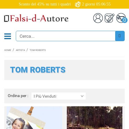
Sconto del 45% su tutti i quadri
2
giorni
05:06:53
0
HOME
ARTISTA
TOM ROBERTS
TOM ROBERTS
Ordina
Ordina per :
I Più Venduti
per
: