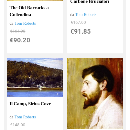
Carbone Bruciatori
The Old Barracks a
Collendina
da
Tom Roberts
€167.00
da
Tom Roberts
€91.85
€164.00
€90.20
Il Camp, Sirius Cove
da
Tom Roberts
€148.00