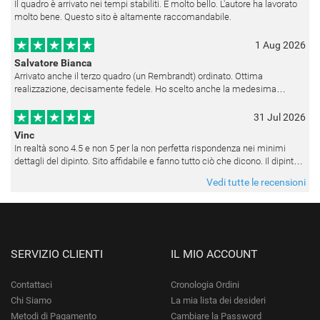
Il quadro è arrivato nei tempi stabiliti. É molto bello. L'autore ha lavorato
molto bene. Questo sito è altamente raccomandabile.
1 Aug 2026
Salvatore Bianca
Arrivato anche il terzo quadro (un Rembrandt) ordinato. Ottima
realizzazione, decisamente fedele. Ho scelto anche la medesima
cornice (F6537 - 236) per avere una certa omogeneità visiva - una volta
appesi
31 Jul 2026
Vinc
In realtà sono 4.5 e non 5 per la non perfetta rispondenza nei minimi
dettagli del dipinto. Sito affidabile e fanno tutto ciò che dicono. Il dipinto,
da quando è stato spedito, è giunto in poco tempo e tr
Vedi tutte le recensioni
SERVIZIO CLIENTI
IL MIO ACCOUNT
Contattaci
Cronologia Ordini
Chi Siamo
La mia lista dei desideri
Metodi di Pagamento
Cambiare la Password