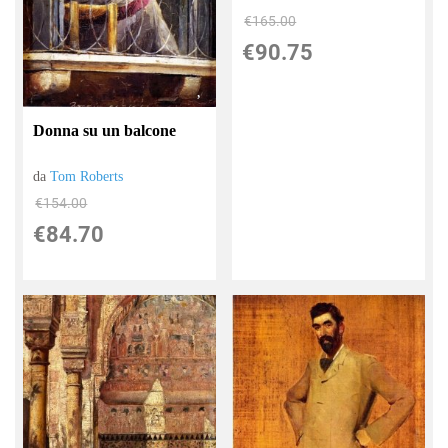
€165.00
€90.75
Donna su un balcone
da
Tom Roberts
€154.00
€84.70