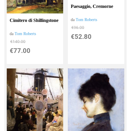
Paesaggio, Cremorne
da
Tom Roberts
Cimitero di Shillingstone
€96.00
da
Tom Roberts
€52.80
€140.00
€77.00