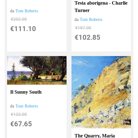
Testa aborigena - Charlie
Turner
da
Tom Roberts
€202.00
da
Tom Roberts
€111.10
€187.00
€102.85
Il Sunny South
da
Tom Roberts
€123.00
€67.65
The Quarry, Maria