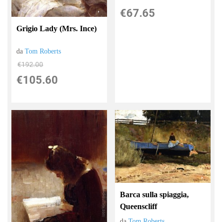
€67.65
Grigio Lady (Mrs. Ince)
da
Tom Roberts
€192.00
€105.60
Barca sulla spiaggia,
Queenscliff
da
Tom Roberts