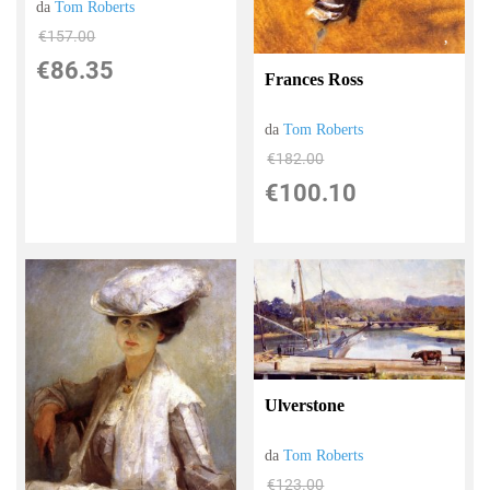
da
Tom Roberts
€157.00
€86.35
Frances Ross
da
Tom Roberts
€182.00
€100.10
Ulverstone
da
Tom Roberts
€123.00