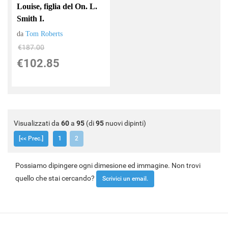
Louise, figlia del On. L.
Smith I.
da
Tom Roberts
€187.00
€102.85
Visualizzati da
60
a
95
(di
95
nuovi dipinti)
[<< Prec.]
1
2
Possiamo dipingere ogni dimesione ed immagine. Non trovi
quello che stai cercando?
Scrivici un email.