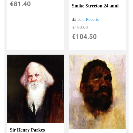
€81.40
Smike Streeton 24 anni
da
Tom Roberts
€190.00
€104.50
Sir Henry Parkes