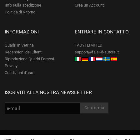
Info sulla spedizione
Crea un Account
Politica di Ritorno
INFORMAZIONI
ENTRARE IN CONTATTO
Quadri in Vetrina
TAOYI LIMITED
Recensioni dei Clienti
support@falsi-d-autore.it
Riproduzione Quadri Famosi
Privacy
Condizioni d'uso
ISCRIVITI ALLA NOSTRA NEWSLETTER
© Falsi-d-Autore.it Tutti i diritti riservati.