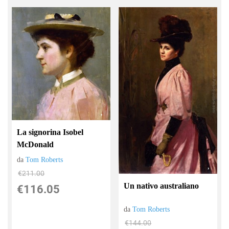
La signorina Isobel
McDonald
da
Tom Roberts
€211.00
Un nativo australiano
€116.05
da
Tom Roberts
€144.00