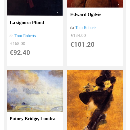
Edward Ogilvie
La signora Pfund
da
Tom Roberts
€184.00
da
Tom Roberts
€101.20
€168.00
€92.40
Putney Bridge, Londra