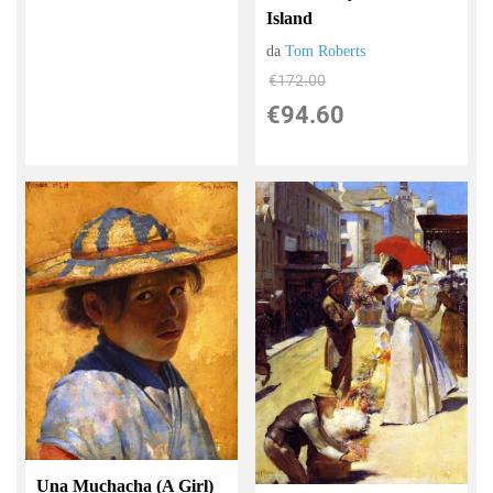
Island
da
Tom Roberts
€172.00
€94.60
Una Muchacha (A Girl)