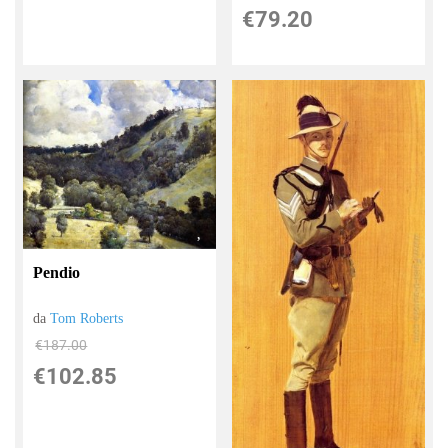
€79.20
Pendio
da
Tom Roberts
€187.00
€102.85