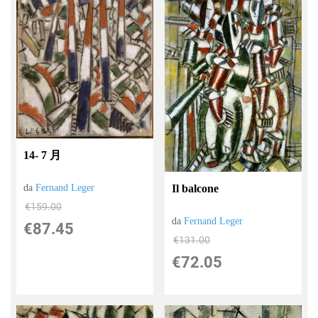
14- 7 月
Il balcone
da
Fernand Leger
€159.00
da
Fernand Leger
€87.45
€131.00
€72.05