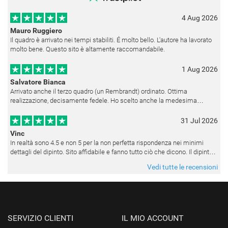
4 Aug 2026
Mauro Ruggiero
Il quadro è arrivato nei tempi stabiliti. É molto bello. L'autore ha lavorato
molto bene. Questo sito è altamente raccomandabile.
1 Aug 2026
Salvatore Bianca
Arrivato anche il terzo quadro (un Rembrandt) ordinato. Ottima
realizzazione, decisamente fedele. Ho scelto anche la medesima
cornice (F6537 - 236) per avere una certa omogeneità visiva - una volta
appesi
31 Jul 2026
Vinc
In realtà sono 4.5 e non 5 per la non perfetta rispondenza nei minimi
dettagli del dipinto. Sito affidabile e fanno tutto ciò che dicono. Il dipinto,
da quando è stato spedito, è giunto in poco tempo e tr
Vedi tutte le recensioni
SERVIZIO CLIENTI
IL MIO ACCOUNT