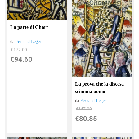
La parte di Chart
da
Fernand Leger
€172.00
€94.60
La prova che la discesa
scimmia uomo
da
Fernand Leger
€147.00
€80.85