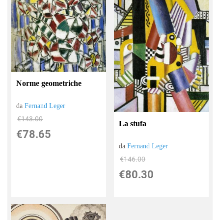
Norme geometriche
da
Fernand Leger
€143.00
La stufa
€78.65
da
Fernand Leger
€146.00
€80.30