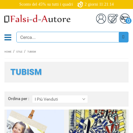
Sconto del 45% su tutti i quadri
2
giorni
11:21:13
0
HOME
STILE
TUBISM
TUBISM
Ordina
Ordina per :
I Più Venduti
per
: