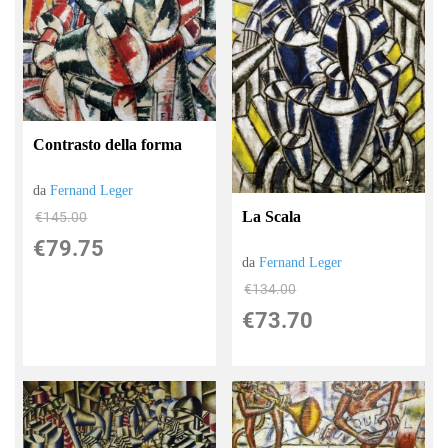
Contrasto della forma
da
Fernand Leger
La Scala
€145.00
€79.75
da
Fernand Leger
€134.00
€73.70