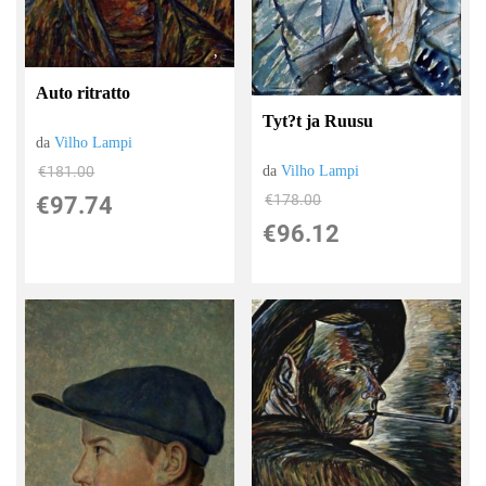
Auto ritratto
Tyt?t ja Ruusu
da
Vilho Lampi
€181.00
da
Vilho Lampi
€178.00
€97.74
€96.12