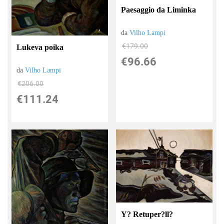
Paesaggio da Liminka
da
Vilho Lampi
€179.00
Lukeva poika
€96.66
da
Vilho Lampi
€206.00
€111.24
Y? Retuper?ll?