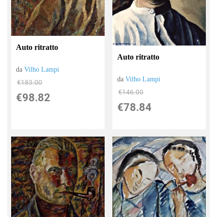
Auto ritratto
Auto ritratto
da
Vilho Lampi
da
Vilho Lampi
€183.00
€146.00
€98.82
€78.84