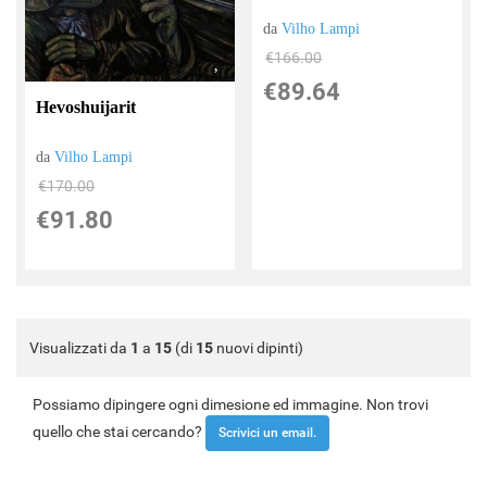
da
Vilho Lampi
€166.00
€89.64
Hevoshuijarit
da
Vilho Lampi
€170.00
€91.80
Visualizzati da
1
a
15
(di
15
nuovi dipinti)
Possiamo dipingere ogni dimesione ed immagine. Non trovi
quello che stai cercando?
Scrivici un email.