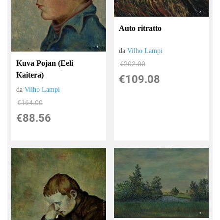
Auto ritratto
da
Vilho Lampi
Kuva Pojan (Eeli
€202.00
Kaitera)
€109.08
da
Vilho Lampi
€164.00
€88.56