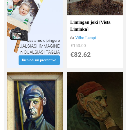
Limingan joki [Vista
Liminka]
da
Vilho Lampi
Possiamo dipingere
€153.00
QUALSIASI IMMAGINE
in QUALSIASI TAGLIA
€82.62
Richiedi un preventivo