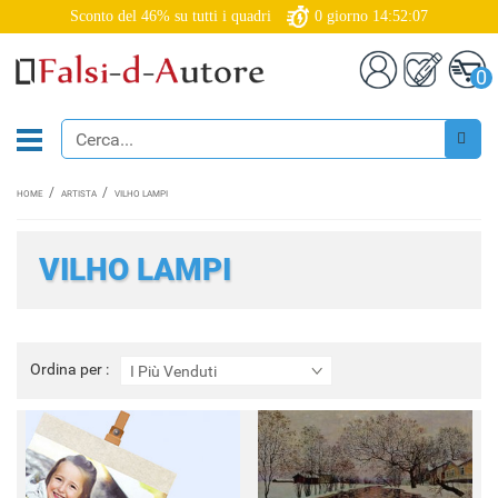
Sconto del 46% su tutti i quadri
0
giorno
14:52:06
0
HOME
ARTISTA
VILHO LAMPI
VILHO LAMPI
Ordina
Ordina per :
I Più Venduti
per
: