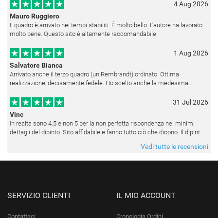
4 Aug 2026
Mauro Ruggiero
Il quadro è arrivato nei tempi stabiliti. É molto bello. L'autore ha lavorato
molto bene. Questo sito è altamente raccomandabile.
1 Aug 2026
Salvatore Bianca
Arrivato anche il terzo quadro (un Rembrandt) ordinato. Ottima
realizzazione, decisamente fedele. Ho scelto anche la medesima
cornice (F6537 - 236) per avere una certa omogeneità visiva - una volta
appesi
31 Jul 2026
Vinc
In realtà sono 4.5 e non 5 per la non perfetta rispondenza nei minimi
dettagli del dipinto. Sito affidabile e fanno tutto ciò che dicono. Il dipinto,
da quando è stato spedito, è giunto in poco tempo e tr
Vedi tutte le recensioni
SERVIZIO CLIENTI
IL MIO ACCOUNT
Contattaci
Cronologia Ordini