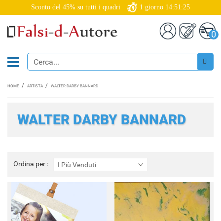
Sconto del 45% su tutti i quadri
1
giorno
14:51:24
0
HOME
ARTISTA
WALTER DARBY BANNARD
WALTER DARBY BANNARD
Ordina
Ordina per :
I Più Venduti
per
: