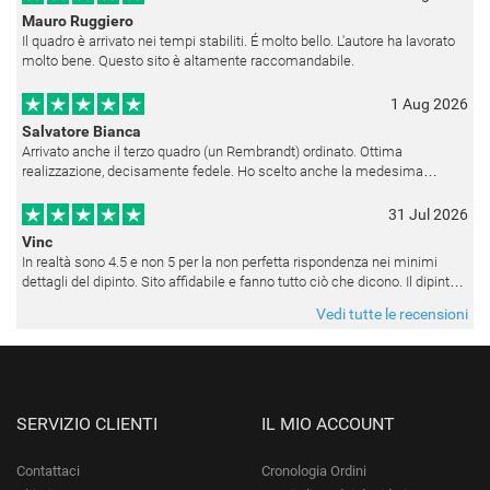
Mauro Ruggiero
Il quadro è arrivato nei tempi stabiliti. É molto bello. L'autore ha lavorato
molto bene. Questo sito è altamente raccomandabile.
1 Aug 2026
Salvatore Bianca
Arrivato anche il terzo quadro (un Rembrandt) ordinato. Ottima
realizzazione, decisamente fedele. Ho scelto anche la medesima
cornice (F6537 - 236) per avere una certa omogeneità visiva - una volta
appesi
31 Jul 2026
Vinc
In realtà sono 4.5 e non 5 per la non perfetta rispondenza nei minimi
dettagli del dipinto. Sito affidabile e fanno tutto ciò che dicono. Il dipinto,
da quando è stato spedito, è giunto in poco tempo e tr
Vedi tutte le recensioni
SERVIZIO CLIENTI
IL MIO ACCOUNT
Contattaci
Cronologia Ordini