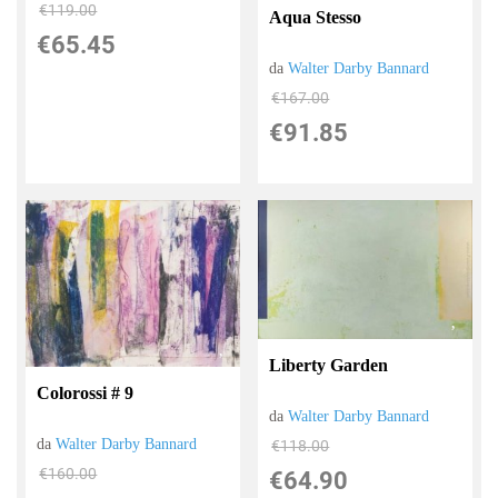
€119.00
Aqua Stesso
€65.45
da
Walter Darby Bannard
€167.00
€91.85
Liberty Garden
Colorossi # 9
da
Walter Darby Bannard
da
Walter Darby Bannard
€118.00
€160.00
€64.90