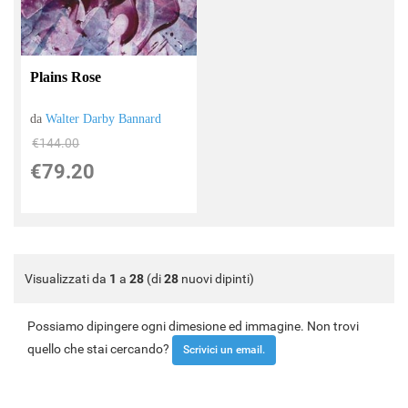
Plains Rose
da
Walter Darby Bannard
€144.00
€79.20
Visualizzati da
1
a
28
(di
28
nuovi dipinti)
Possiamo dipingere ogni dimesione ed immagine. Non trovi
quello che stai cercando?
Scrivici un email.