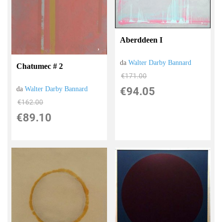
Aberddeen I
da
Walter Darby Bannard
Chatumec # 2
€171.00
€94.05
da
Walter Darby Bannard
€162.00
€89.10