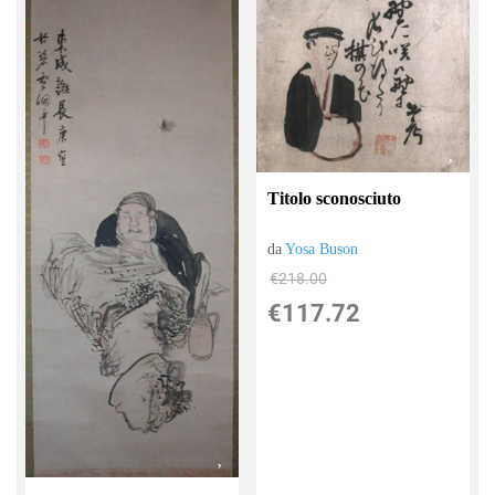
Titolo sconosciuto
da
Yosa Buson
€218.00
€117.72