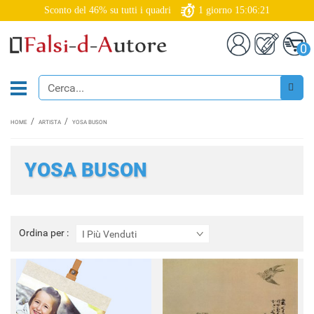
Sconto del 46% su tutti i quadri
1
giorno
15:06:19
0
HOME
ARTISTA
YOSA BUSON
YOSA BUSON
Ordina
Ordina per :
I Più Venduti
per
: