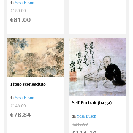
da
Yosa Buson
€150.00
€81.00
Titolo sconosciuto
da
Yosa Buson
Self Portrait (haiga)
€146.00
€78.84
da
Yosa Buson
€215.00