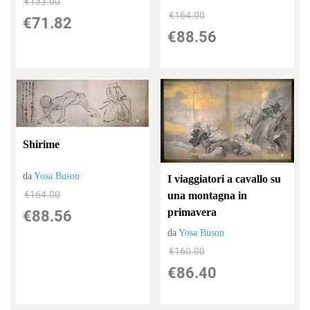
€133.00
€164.00
€71.82
€88.56
Shirime
da
Yosa Buson
I viaggiatori a cavallo su
€164.00
una montagna in
primavera
€88.56
da
Yosa Buson
€160.00
€86.40