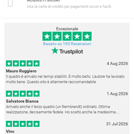
Usa la carta di credito per pagamenti sicuri e facili.
Eccezionale
Basato su 193 Recensioni
4 Aug 2026
Mauro Ruggiero
Il quadro è arrivato nei tempi stabiliti. É molto bello. L'autore ha lavorato
molto bene. Questo sito è altamente raccomandabile.
1 Aug 2026
Salvatore Bianca
Arrivato anche il terzo quadro (un Rembrandt) ordinato. Ottima
realizzazione, decisamente fedele. Ho scelto anche la medesima
cornice (F6537 - 236) per avere una certa omogeneità visiva - una volta
appesi
31 Jul 2026
Vinc