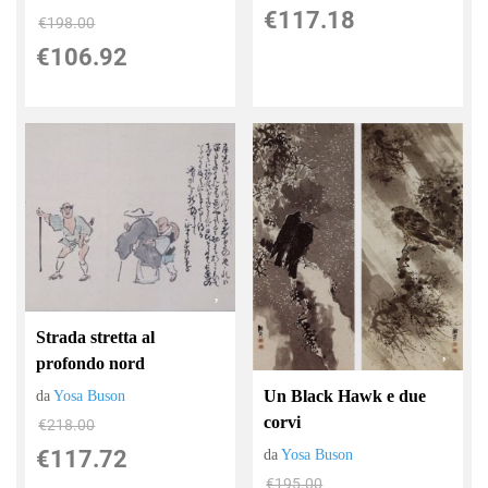
€117.18
€198.00
€106.92
Strada stretta al
profondo nord
Un Black Hawk e due
da
Yosa Buson
corvi
€218.00
€117.72
da
Yosa Buson
€195.00