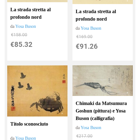
La strada stretta al
La strada stretta al
profondo nord
profondo nord
da
Yosa Buson
da
Yosa Buson
€158.00
€169.00
€85.32
€91.26
Chimaki da Matsumura
Goshun (pittura) e Yosa
Buson (calligrafia)
Titolo sconosciuto
da
Yosa Buson
€217.00
da
Yosa Buson