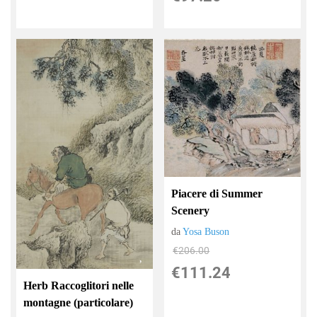
Piacere di Summer
Scenery
da
Yosa Buson
€206.00
€111.24
Herb Raccoglitori nelle
montagne (particolare)