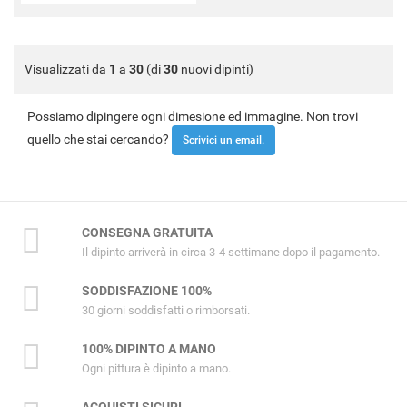
Visualizzati da
1
a
30
(di
30
nuovi dipinti)
Possiamo dipingere ogni dimesione ed immagine. Non trovi
quello che stai cercando?
Scrivici un email.
CONSEGNA GRATUITA
Il dipinto arriverà in circa 3-4 settimane dopo il pagamento.
SODDISFAZIONE 100%
30 giorni soddisfatti o rimborsati.
100% DIPINTO A MANO
Ogni pittura è dipinto a mano.
ACQUISTI SICURI