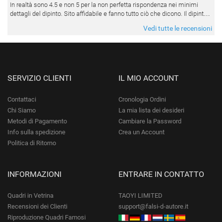
In realtà sono 4.5 e non 5 per la non perfetta rispondenza nei minimi
dettagli del dipinto. Sito affidabile e fanno tutto ciò che dicono. Il dipinto,
da quando è stato spedito, è giunto in poco tempo e tr
Vedi tutte le recensioni
SERVIZIO CLIENTI
IL MIO ACCOUNT
Contattaci
Cronologia Ordini
Chi Siamo
La mia lista dei desideri
Metodi di Pagamento
Cambiare la Password
Info sulla spedizione
Crea un Account
Politica di Ritorno
INFORMAZIONI
ENTRARE IN CONTATTO
Quadri in Vetrina
TAOYI LIMITED
Recensioni dei Clienti
support@falsi-d-autore.it
Riproduzione Quadri Famosi