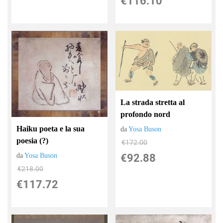
€116.10
La strada stretta al
profondo nord
Haiku poeta e la sua
da
Yosa Buson
poesia (?)
€172.00
da
Yosa Buson
€92.88
€218.00
€117.72