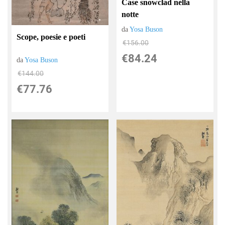
Case snowclad nella
notte
da
Yosa Buson
Scope, poesie e poeti
€156.00
€84.24
da
Yosa Buson
€144.00
€77.76