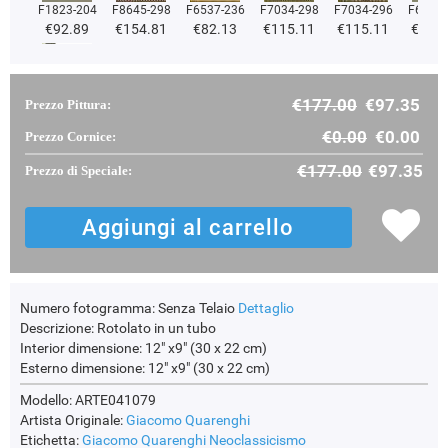
F1823-204
F8645-298
F6537-236
F7034-298
F7034-296
F6731-
€92.89
€154.81
€82.13
€115.11
€115.11
€115
€177.00
€97.35
Prezzo Pittura:
F2833-204
€98.44
€0.00
€0.00
Prezzo Cornice:
€177.00
€97.35
Prezzo di Speciale:
Numero fotogramma:
Senza Telaio
Dettaglio
Descrizione:
Rotolato in un tubo
Interior dimensione:
12" x9" (30 x 22 cm)
Esterno dimensione:
12" x9" (30 x 22 cm)
Modello: ARTE041079
Artista Originale:
Giacomo Quarenghi
Etichetta:
Giacomo Quarenghi
Neoclassicismo