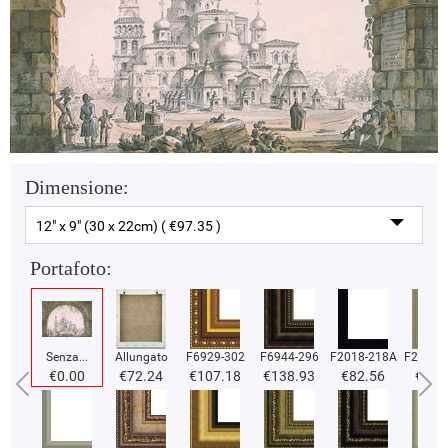
Dimensione:
12" x 9" (30 x 22cm) ( €97.35 )
Portafoto:
Senza...
Allungato
F6929-302
F6944-296
F2018-218A
F2018-
€0.00
€72.24
€107.18
€138.93
€82.56
€82.