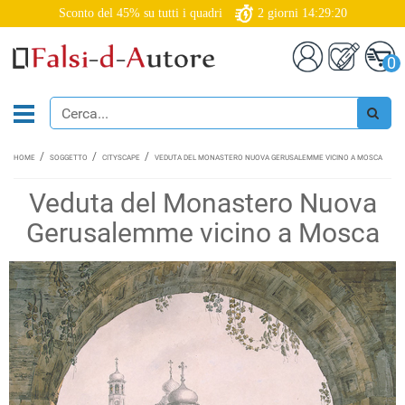
Sconto del 45% su tutti i quadri
2
giorni
14:29:19
0
HOME
SOGGETTO
CITYSCAPE
VEDUTA DEL MONASTERO NUOVA GERUSALEMME VICINO A MOSCA
Veduta del Monastero Nuova
Gerusalemme vicino a Mosca