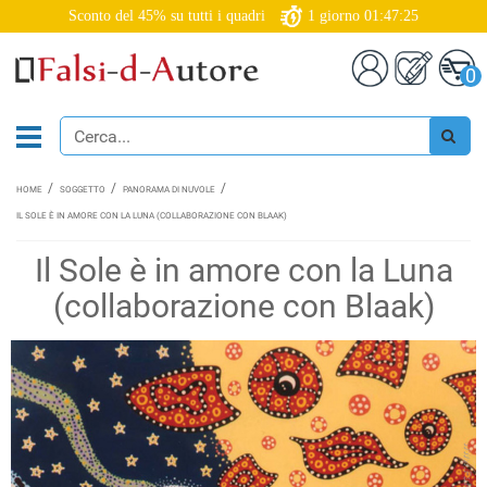
Sconto del 45% su tutti i quadri
1
giorno
01:47:24
0
HOME
SOGGETTO
PANORAMA DI NUVOLE
IL SOLE È IN AMORE CON LA LUNA (COLLABORAZIONE CON BLAAK)
Il Sole è in amore con la Luna
(collaborazione con Blaak)