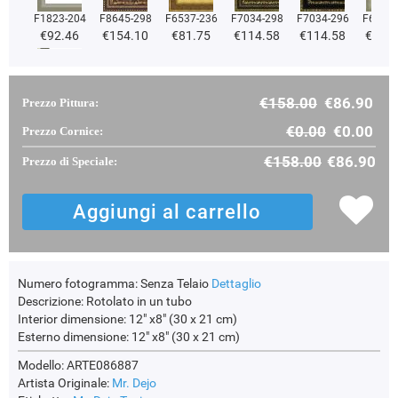
F1823-204
F8645-298
F6537-236
F7034-298
F7034-296
F6731-
€92.46
€154.10
€81.75
€114.58
€114.58
€114
€158.00
€86.90
Prezzo Pittura:
F2833-204
€97.99
€0.00
€0.00
Prezzo Cornice:
€158.00
€86.90
Prezzo di Speciale:
Numero fotogramma:
Senza Telaio
Dettaglio
Descrizione:
Rotolato in un tubo
Interior dimensione:
12" x8" (30 x 21 cm)
Esterno dimensione:
12" x8" (30 x 21 cm)
Modello: ARTE086887
Artista Originale:
Mr. Dejo