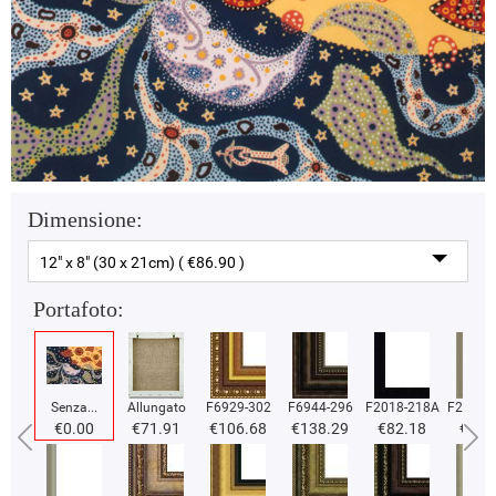
Dimensione:
12" x 8" (30 x 21cm) ( €86.90 )
Portafoto:
Senza...
Allungato
F6929-302
F6944-296
F2018-218A
F2018-
€0.00
€71.91
€106.68
€138.29
€82.18
€82.