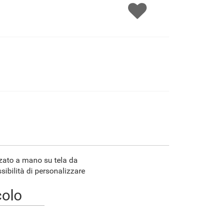
€89.85
€149.76
€79.45
€111.36
F7034-296
F6731-224
F6731-226
F4827-234
€111.36
€111.36
€111.36
€105.58
F8645-296
F4613-236
F5130-204
F6035-220
€103.28
€80.21
€115.65
€104.10
F2833-204
€95.23
izzato a mano su tela da
sibilità di personalizzare
colo