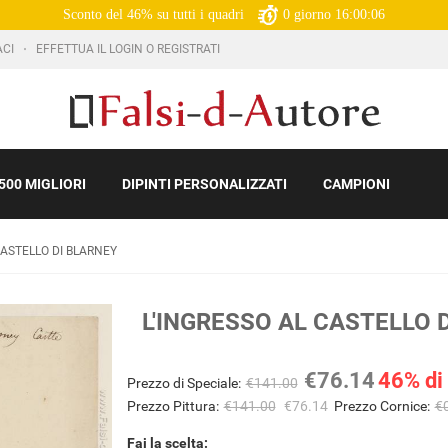
Sconto del 46% su tutti i quadri
0
giorno
16:00:05
ACI
EFFETTUA IL LOGIN O REGISTRATI
500 MIGLIORI
DIPINTI PERSONALIZZATI
CAMPIONI
CASTELLO DI BLARNEY
L'INGRESSO AL CASTELLO 
€76.14
46% di
Prezzo di Speciale:
€141.00
Prezzo Pittura:
€141.00
€76.14
Prezzo Cornice:
€
Fai la scelta: