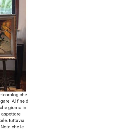
meteorologiche
are. Al fine di
lche giorno in
 aspettare.
ile, tuttavia
 Nota che le