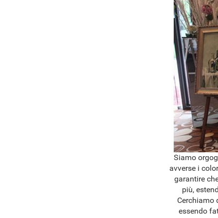
Siamo orgogli
avverse i colo
garantire che
più, esten
Cerchiamo di
essendo fat