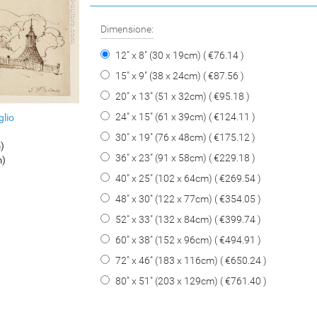
Dimensione:
12" x 8" (30 x 19cm) ( €76.14 )
15" x 9" (38 x 24cm) ( €87.56 )
20" x 13" (51 x 32cm) ( €95.18 )
24" x 15" (61 x 39cm) ( €124.11 )
glio
30" x 19" (76 x 48cm) ( €175.12 )
m)
36" x 23" (91 x 58cm) ( €229.18 )
m)
40" x 25" (102 x 64cm) ( €269.54 )
48" x 30" (122 x 77cm) ( €354.05 )
52" x 33" (132 x 84cm) ( €399.74 )
60" x 38" (152 x 96cm) ( €494.91 )
72" x 46" (183 x 116cm) ( €650.24 )
80" x 51" (203 x 129cm) ( €761.40 )