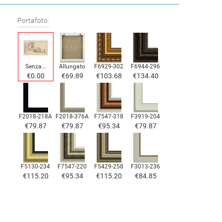
Portafoto:
Senza...
Allungato
F6929-302
F6944-296
€0.00
€69.89
€103.68
€134.40
F2018-218A
F2018-376A
F7547-318
F3919-204
€79.87
€79.87
€95.34
€79.87
F5130-234
F7547-220
F5429-258
F3013-236
€115.20
€95.34
€115.20
€84.85
F1823-204
F8645-298
F6537-236
F7034-298