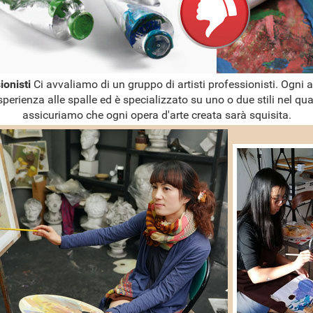
sionisti
Ci avvaliamo di un gruppo di artisti professionisti. Ogni a
sperienza alle spalle ed è specializzato su uno o due stili nel qual
assicuriamo che ogni opera d'arte creata sarà squisita.