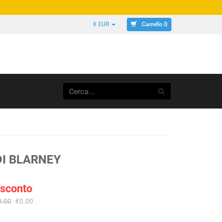
Carrello 0
€ EUR
DI BLARNEY
 sconto
0.00
€0.00