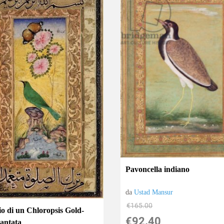
Pavoncella indiano
da
Ustad Mansur
€165.00
io di un Chloropsis Gold-
€92.40
antata