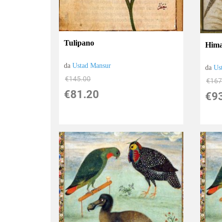
Tulipano
Hima
da
Ustad Mansur
da
Us
€145.00
€167
€81.20
€9