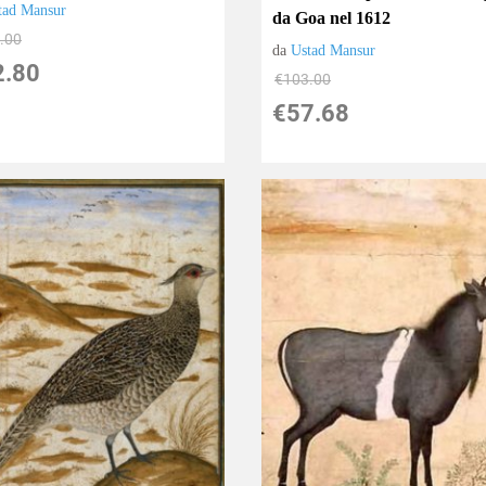
tad Mansur
da Goa nel 1612
.00
da
Ustad Mansur
2.80
€103.00
€57.68