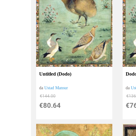
Untitled (Dodo)
Dod
da
Ustad Mansur
da
Us
€144.00
€136
€80.64
€7