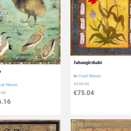
Jahangirshahi
o
da
Ustad Mansur
€134.00
tad Mansur
€75.04
.00
6.16