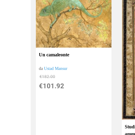
Un camaleonte
da
Ustad Mansur
€182.00
€101.92
Stud
amm