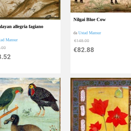
Nilgai Blue Cow
layan allegria fagiano
da
Ustad Mansur
tad Mansur
€148.00
.00
€82.88
3.52