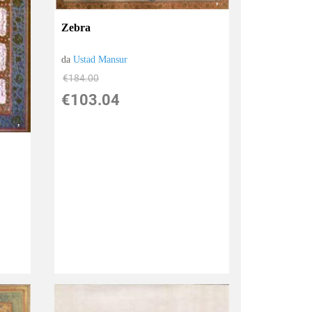
Zebra
da
Ustad Mansur
€184.00
€103.04