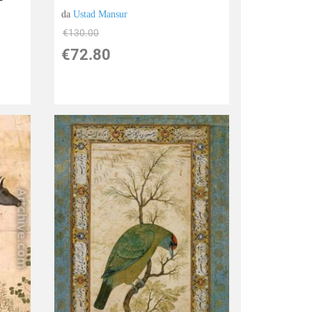
da
Ustad Mansur
€130.00
€72.80