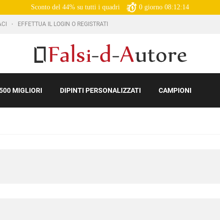
Sconto del 44% su tutti i quadri
0
giorno
08:12:12
ACI
EFFETTUA IL LOGIN O REGISTRATI
500 MIGLIORI
DIPINTI PERSONALIZZATI
CAMPIONI