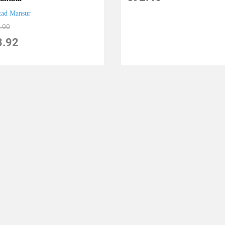
tad Mansur
.00
3.92