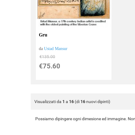
Gru
da
Ustad Mansur
€135.00
€75.60
Visualizzati da
1
a
16
(di
16
nuovi dipinti)
Possiamo dipingere ogni dimesione ed immagine. Non 