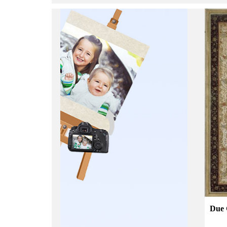
:
Due