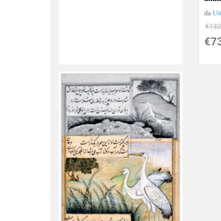
da
Us
€132
€7