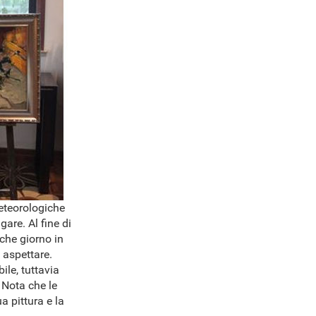
meteorologiche
are. Al fine di
lche giorno in
 aspettare.
ile, tuttavia
 Nota che le
a pittura e la