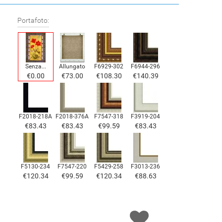
Portafoto:
Senza...
Allungato
F6929-302
F6944-296
€0.00
€73.00
€108.30
€140.39
F2018-218A
F2018-376A
F7547-318
F3919-204
€83.43
€83.43
€99.59
€83.43
F5130-234
F7547-220
F5429-258
F3013-236
€120.34
€99.59
€120.34
€88.63
F1823-204
F8645-298
F6537-236
F7034-298