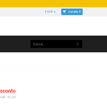
Carrello 0
€ EUR
 sconto
0.00
€0.00