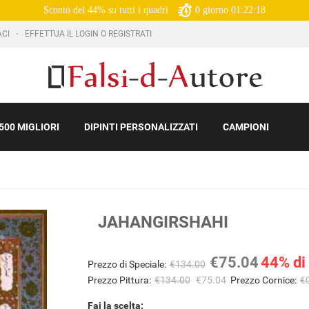
Sconto del 44% su tutti i quadri
0
giorno
01:22:17
ACI
EFFETTUA IL LOGIN O REGISTRATI
500 MIGLIORI
DIPINTI PERSONALIZZATI
CAMPIONI
JAHANGIRSHAHI
€75.04
44% di
Prezzo di Speciale:
€134.00
Prezzo Pittura:
€134.00
€75.04
Prezzo Cornice:
€
Fai la scelta: