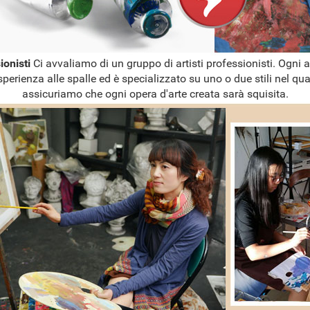
sionisti
Ci avvaliamo di un gruppo di artisti professionisti. Ogni a
sperienza alle spalle ed è specializzato su uno o due stili nel qual
assicuriamo che ogni opera d'arte creata sarà squisita.