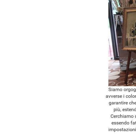
Siamo orgogli
avverse i colo
garantire che
più, esten
Cerchiamo di
essendo fat
impostazioni 