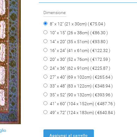
Dimensione:
8" x 12" (21 x 30cm) ( €75.04 )
10" x 15" (26 x 38cm) ( €86.30 )
14" x 20" (35 x 51cm) ( €93.80 )
16" x 24" (41 x 61cm) ( €122.32 )
20" x 30" (52 x 76cm) ( €172.59 )
24" x 36" (62 x 91cm) ( €225.87 )
27" x 40" (69 x 102cm) ( €265.64 )
33" x 48" (83 x 122cm) ( €348.94 )
35" x 52" (90 x 132cm) ( €393.96 )
41" x 60" (104 x 152cm) ( €487.76 )
49" x 72" (124 x 183cm) ( €640.84 )
glio