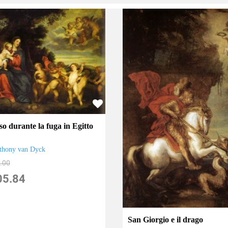
o durante la fuga in Egitto
thony van Dyck
.00
05.84
San Giorgio e il drago