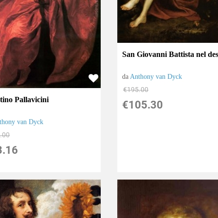
San Giovanni Battista nel de
da
Anthony van Dyck
€195.00
ino Pallavicini
€105.30
thony van Dyck
.00
3.16