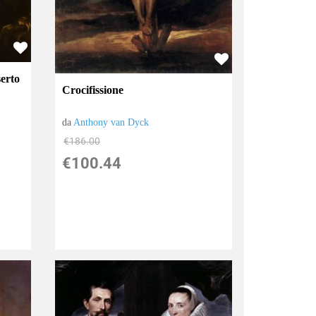
serto
Crocifissione
da
Anthony van Dyck
€186.00
€100.44