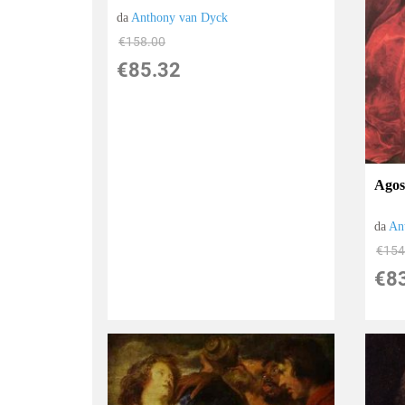
da
Anthony van Dyck
€158.00
€85.32
Agost
da
An
€154
€8