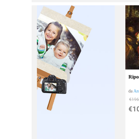
:
Ripos
da
An
€196
€1