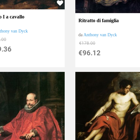
 I a cavallo
Ritratto di famiglia
thony van Dyck
da
Anthony van Dyck
.00
€178.00
9.36
€96.12