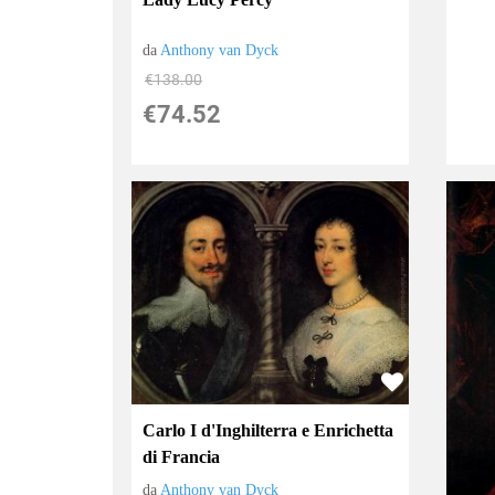
da
Anthony van Dyck
€138.00
€74.52
Carlo I d'Inghilterra e Enrichetta
di Francia
da
Anthony van Dyck