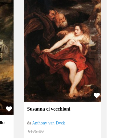
Susanna ei vecchioni
llo
da
Anthony van Dyck
€172.00