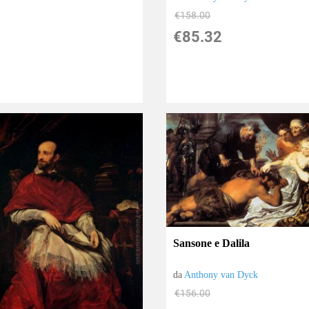
€158.00
€85.32
Sansone e Dalila
da
Anthony van Dyck
€156.00