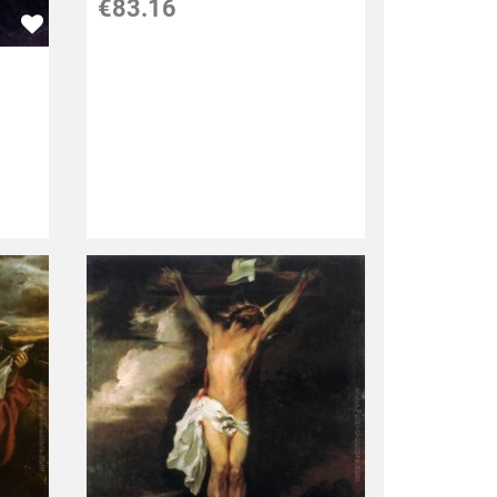
€83.16