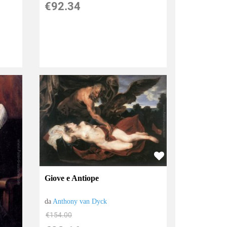
€92.34
Giove e Antiope
da
Anthony van Dyck
€154.00