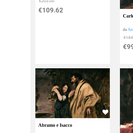
€203.00
€109.62
Carlo
da
An
€184
€9
Abramo e Isacco