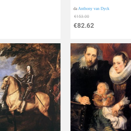
da
Anthony van Dyck
€153.00
€82.62