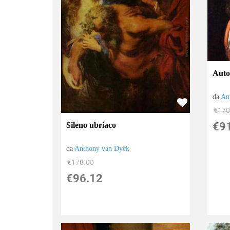
Autor
da
An
€170
€9
Sileno ubriaco
da
Anthony van Dyck
€178.00
€96.12