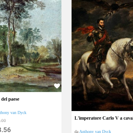
 del paese
thony van Dyck
L'imperatore Carlo V a cava
.00
8.56
da
Anthony van Dyck