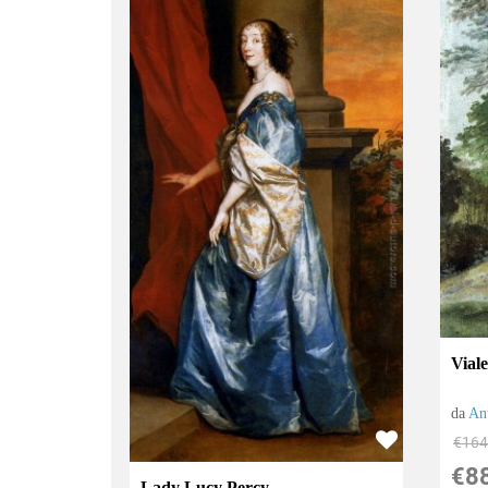
Viale
da
An
€164
€8
Lady Lucy Percy