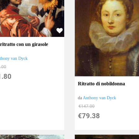
itratto con un girasole
thony van Dyck
.00
1.80
Ritratto di nobildonna
da
Anthony van Dyck
€147.00
€79.38