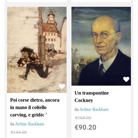
Un transpontine
Poi corse dietro, ancora
Cockney
in mano il coltello
da
Arthur Rackham
carving, e gridò: '
€164.00
da
Arthur Rackham
€90.20
€144.00