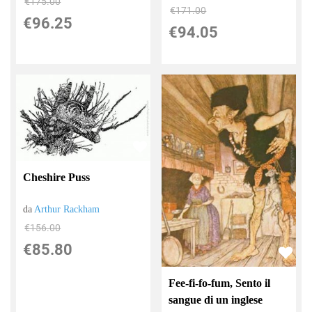
€175.00
€171.00
€96.25
€94.05
Cheshire Puss
da
Arthur Rackham
€156.00
€85.80
Fee-fi-fo-fum, Sento il
sangue di un inglese