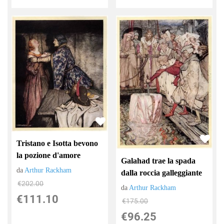
Tristano e Isotta bevono
la pozione d'amore
Galahad trae la spada
da
Arthur Rackham
dalla roccia galleggiante
€202.00
da
Arthur Rackham
€111.10
€175.00
€96.25