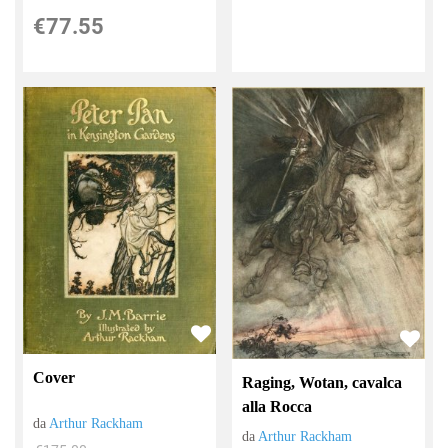
€77.55
Сover
Raging, Wotan, cavalca
alla Rocca
da
Arthur Rackham
da
Arthur Rackham