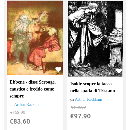
Ebbene - disse Scrooge,
Isolde scopre la tacca
caustico e freddo come
nella spada di Tristano
sempre
da
Arthur Rackham
da
Arthur Rackham
€178.00
€152.00
€97.90
€83.60