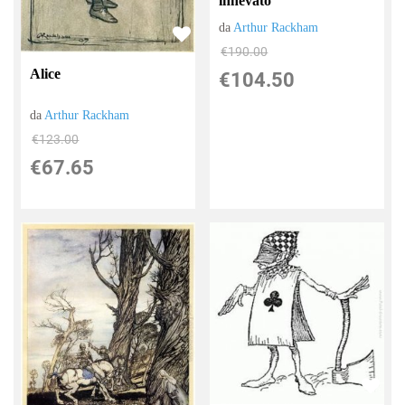
innevato
da
Arthur Rackham
€190.00
Alice
€104.50
da
Arthur Rackham
€123.00
€67.65