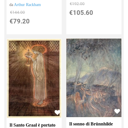
€192.00
da
Arthur Rackham
€105.60
€144.00
€79.20
Il sonno di Brünnhilde
Il Santo Graal è portato