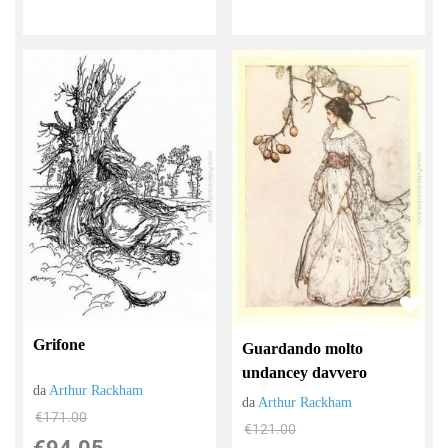
Grifone
Guardando molto
undancey davvero
da
Arthur Rackham
da
Arthur Rackham
€171.00
€121.00