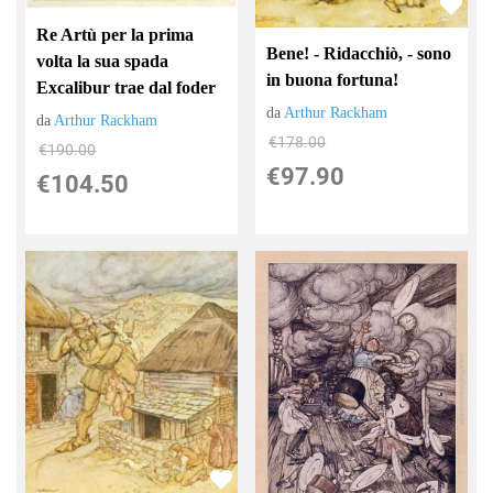
Re Artù per la prima
Bene! - Ridacchiò, - sono
volta la sua spada
in buona fortuna!
Excalibur trae dal foder
da
Arthur Rackham
da
Arthur Rackham
€178.00
€190.00
€97.90
€104.50