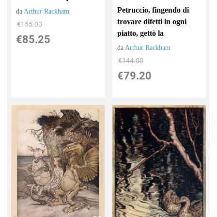
Petruccio, fingendo di
da
Arthur Rackham
trovare difetti in ogni
€155.00
piatto, gettò la
€85.25
da
Arthur Rackham
€144.00
€79.20