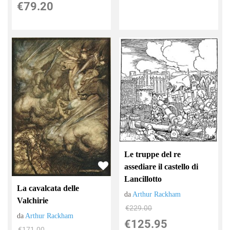
€79.20
Le truppe del re
assediare il castello di
Lancillotto
La cavalcata delle
da
Arthur Rackham
Valchirie
€229.00
da
Arthur Rackham
€125.95
€171.00