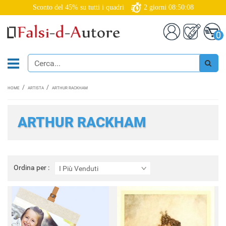
Sconto del 45% su tutti i quadri
2
giorni
08:50:06
0
HOME
ARTISTA
ARTHUR RACKHAM
ARTHUR RACKHAM
Ordina
Ordina per :
I Più Venduti
per
: