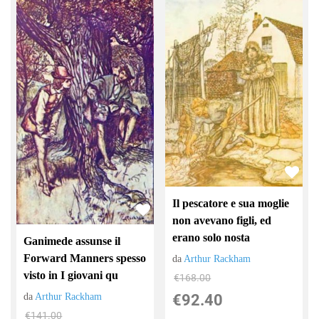
Il pescatore e sua moglie
non avevano figli, ed
erano solo nosta
Ganimede assunse il
Forward Manners spesso
da
Arthur Rackham
visto in I giovani qu
€168.00
da
Arthur Rackham
€92.40
€141.00