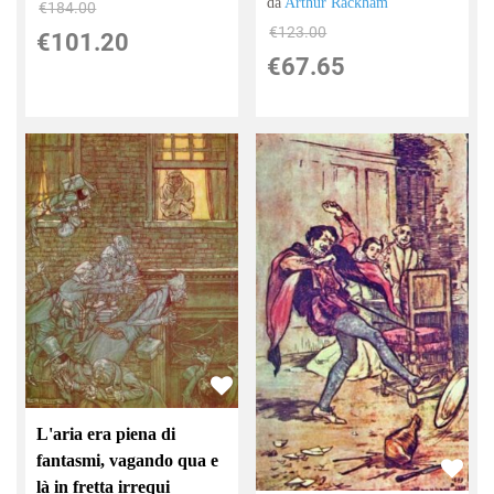
da
Arthur Rackham
€184.00
€123.00
€101.20
€67.65
L'aria era piena di
fantasmi, vagando qua e
là in fretta irrequi