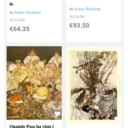
in
da
Arthur Rackham
da
Arthur Rackham
€170.00
€117.00
€93.50
€64.35
Quando Puss ha visto i