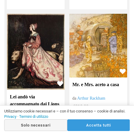
Mr. e Mrs. aceto a casa
Lei andò via
da
Arthur Rackham
accompagnato dai Lions
€218.00
Utilizziamo cookie necessari e – con il tuo consenso – cookie di analisi.
da
Arthur Rackham
€119.90
Privacy
·
Termini di utilizzo
€165.00
Solo necessari
Accetta tutti
€90.75