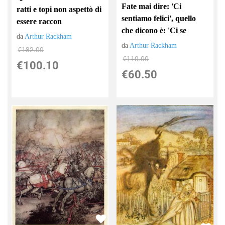
Fate mai dire: 'Ci
ratti e topi non aspettò di
sentiamo felici', quello
essere raccon
che dicono è: 'Ci se
da
Arthur Rackham
da
Arthur Rackham
€182.00
€110.00
€100.10
€60.50