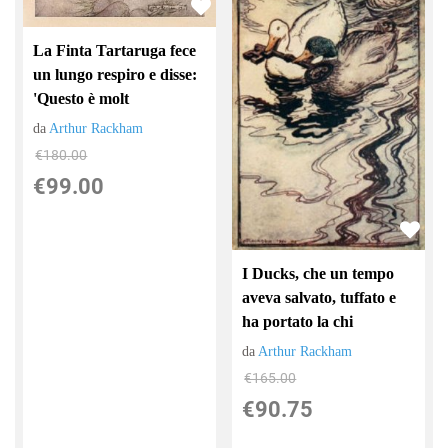
La Finta Tartaruga fece
un lungo respiro e disse:
'Questo è molt
da
Arthur Rackham
€180.00
€99.00
I Ducks, che un tempo
aveva salvato, tuffato e
ha portato la chi
da
Arthur Rackham
€165.00
€90.75