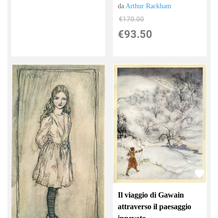
da
Arthur Rackham
€170.00
€93.50
Il viaggio di Gawain
attraverso il paesaggio