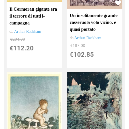
Il Cormoran gigante era
Un insolitamente grande
il terrore di tutti i-
casseruola volò vicino, e
campagna
quasi portato
da
Arthur Rackham
da
Arthur Rackham
€204.00
€187.00
€112.20
€102.85