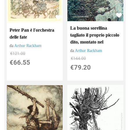
La buona sorellina
Peter Pan è l'orchestra
tagliato il proprio piccolo
delle fate
dito, montato nel
da
Arthur Rackham
da
Arthur Rackham
€121.00
€144.00
€66.55
€79.20