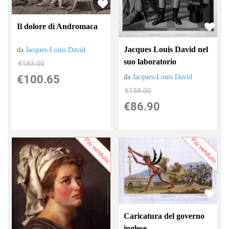
Il dolore di Andromaca
Jacques Louis David nel
da
Jacques-Louis David
suo laboratorio
€183.00
da
Jacques-Louis David
€100.65
€158.00
€86.90
Più venduto
Più venduto
Caricatura del governo
inglese