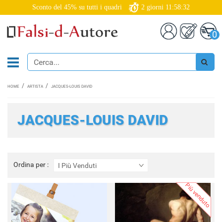
Sconto del 45% su tutti i quadri
2
giorni
11:58:29
0
HOME
ARTISTA
JACQUES-LOUIS DAVID
JACQUES-LOUIS DAVID
Ordina
Ordina per :
I Più Venduti
per
:
Più venduto