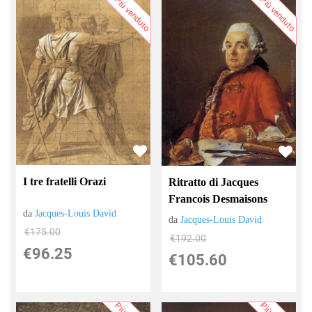
Più venduto
Più venduto
I tre fratelli Orazi
Ritratto di Jacques
Francois Desmaisons
da
Jacques-Louis David
da
Jacques-Louis David
€175.00
€192.00
€96.25
€105.60