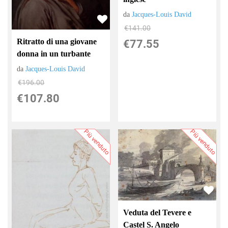
da
Jacques-Louis David
€141.00
Ritratto di una giovane
€77.55
donna in un turbante
da
Jacques-Louis David
€196.00
€107.80
Più venduto
Più venduto
Veduta del Tevere e
Castel S. Angelo