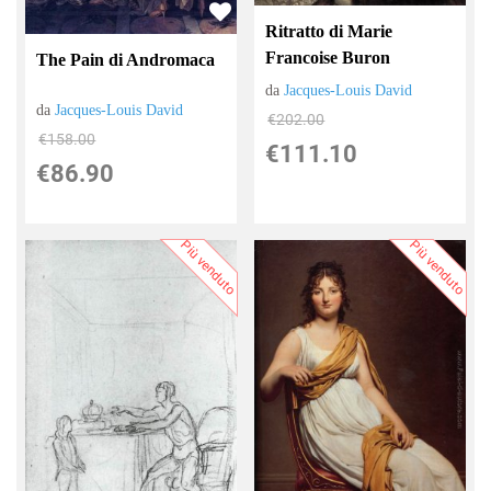
Ritratto di Marie
Francoise Buron
The Pain di Andromaca
da
Jacques-Louis David
da
Jacques-Louis David
€202.00
€158.00
€111.10
€86.90
Più venduto
Più venduto