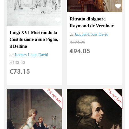
Ritratto di signora
Raymond de Verninac
Luigi XVI Mostrando la
da
Jacques-Louis David
Costituzione a suo Figlio,
€171.00
il Delfino
€94.05
da
Jacques-Louis David
€133.00
€73.15
Più venduto
Più venduto