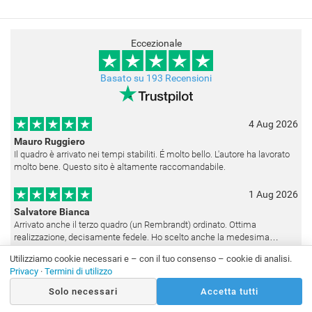
Eccezionale
Basato su 193 Recensioni
4 Aug 2026
Mauro Ruggiero
Il quadro è arrivato nei tempi stabiliti. É molto bello. L'autore ha lavorato
molto bene. Questo sito è altamente raccomandabile.
1 Aug 2026
Salvatore Bianca
Arrivato anche il terzo quadro (un Rembrandt) ordinato. Ottima
realizzazione, decisamente fedele. Ho scelto anche la medesima
cornice (F6537 - 236) per avere una certa omogeneità visiva - una volta
Utilizziamo cookie necessari e – con il tuo consenso – cookie di analisi.
appesi
31 Jul 2026
Privacy
·
Termini di utilizzo
Vinc
Solo necessari
Accetta tutti
In realtà sono 4.5 e non 5 per la non perfetta rispondenza nei minimi
dettagli del dipinto. Sito affidabile e fanno tutto ciò che dicono. Il dipinto,