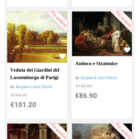
Più venduto
Più venduto
Antioco e Stratonice
Veduta dei Giardini del
Lussemburgo di Parigi
da
Jacques-Louis David
€158.00
da
Jacques-Louis David
€86.90
€184.00
€101.20
Più venduto
Più venduto