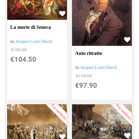
La morte di Seneca
da
Jacques-Louis David
€190.00
Auto ritratto
€104.50
da
Jacques-Louis David
€178.00
€97.90
Più venduto
Più venduto