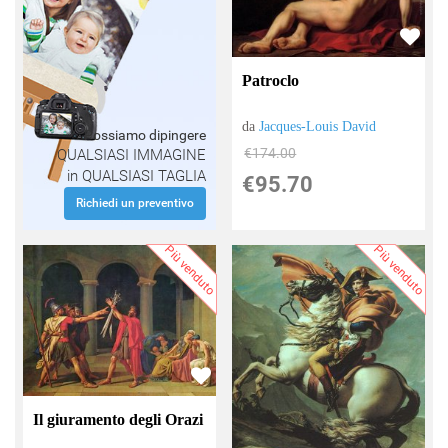
Patroclo
da
Jacques-Louis David
Possiamo dipingere
€174.00
QUALSIASI IMMAGINE
in QUALSIASI TAGLIA
€95.70
Richiedi un preventivo
Più venduto
Più venduto
Il giuramento degli Orazi