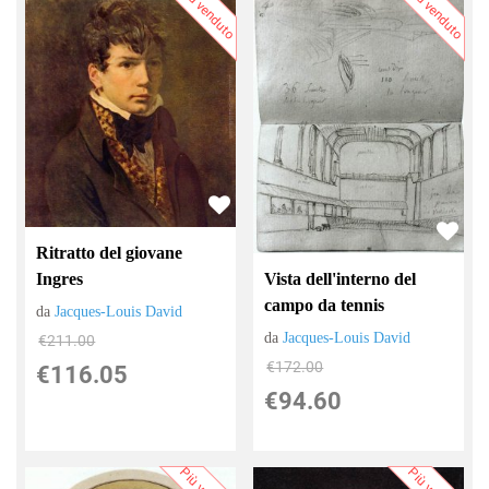
Più venduto
Più venduto
Ritratto del giovane
Vista dell'interno del
Ingres
campo da tennis
da
Jacques-Louis David
da
Jacques-Louis David
€211.00
€172.00
€116.05
€94.60