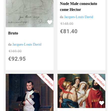
Nude Male conosciuto
come Hector
da
Jacques-Louis David
€148.00
€81.40
Bruto
da
Jacques-Louis David
€169.00
€92.95
Più venduto
Più venduto