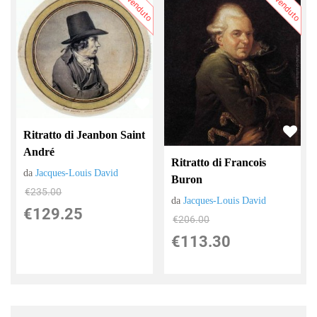
Più venduto
Più venduto
Ritratto di Jeanbon Saint
André
Ritratto di Francois
da
Jacques-Louis David
Buron
€235.00
da
Jacques-Louis David
€129.25
€206.00
€113.30