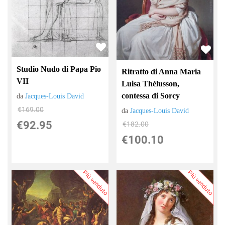
Studio Nudo di Papa Pio
Ritratto di Anna Maria
VII
Luisa Thélusson,
contessa di Sorcy
da
Jacques-Louis David
€169.00
da
Jacques-Louis David
€92.95
€182.00
€100.10
Più venduto
Più venduto