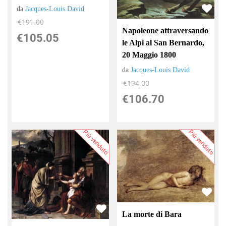
da
Jacques-Louis David
€191.00
Napoleone attraversando
€105.05
le Alpi al San Bernardo,
20 Maggio 1800
da
Jacques-Louis David
€194.00
€106.70
Più venduto
Più venduto
La morte di Bara