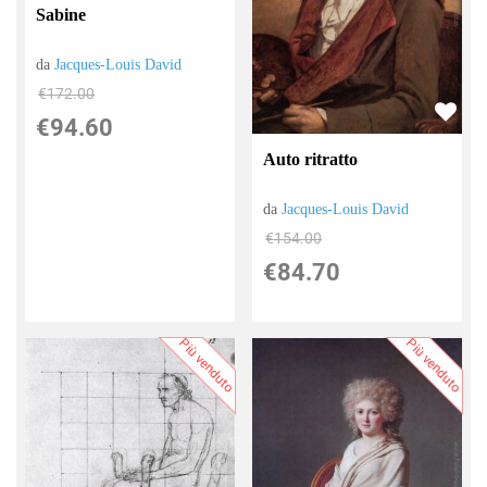
Sabine
da
Jacques-Louis David
€172.00
€94.60
Auto ritratto
da
Jacques-Louis David
€154.00
€84.70
Più venduto
Più venduto