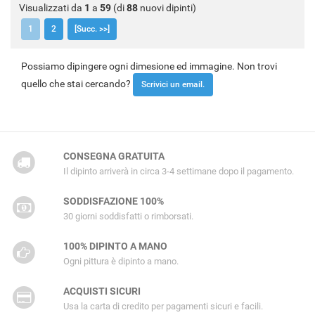
Visualizzati da
1
a
59
(di
88
nuovi dipinti)
1
2
[Succ. >>]
Possiamo dipingere ogni dimesione ed immagine. Non trovi
quello che stai cercando?
Scrivici un email.
CONSEGNA GRATUITA
Il dipinto arriverà in circa 3-4 settimane dopo il pagamento.
SODDISFAZIONE 100%
30 giorni soddisfatti o rimborsati.
100% DIPINTO A MANO
Ogni pittura è dipinto a mano.
ACQUISTI SICURI
Usa la carta di credito per pagamenti sicuri e facili.