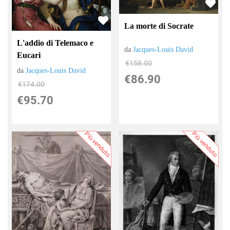
La morte di Socrate
L'addio di Telemaco e
da
Jacques-Louis David
Eucari
€158.00
da
Jacques-Louis David
€86.90
€174.00
€95.70
Più venduto
Più venduto