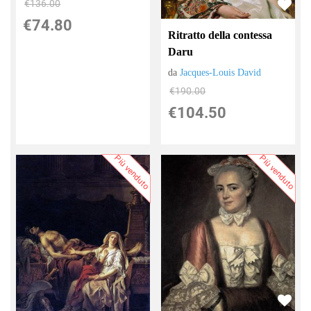
€136.00
€74.80
Ritratto della contessa
Daru
da
Jacques-Louis David
€190.00
€104.50
Più venduto
Più venduto