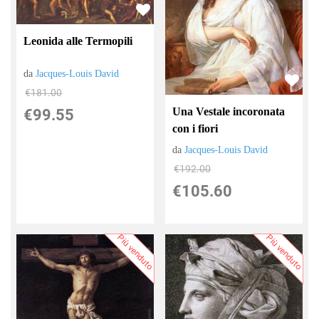
Leonida alle Termopili
da
Jacques-Louis David
€181.00
Una Vestale incoronata
€99.55
con i fiori
da
Jacques-Louis David
€192.00
€105.60
Più venduto
Più venduto