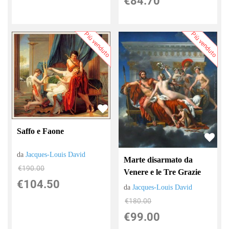
€84.70
Più venduto
Più venduto
Saffo e Faone
da
Jacques-Louis David
Marte disarmato da
€190.00
Venere e le Tre Grazie
€104.50
da
Jacques-Louis David
€180.00
€99.00