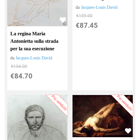
da
Jacques-Louis David
€159.00
€87.45
La regina Maria
Antonietta sulla strada
per la sua esecuzione
da
Jacques-Louis David
€154.00
€84.70
Più venduto
Più venduto