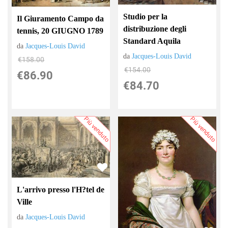
Studio per la
Il Giuramento Campo da
distribuzione degli
tennis, 20 GIUGNO 1789
Standard Aquila
da
Jacques-Louis David
da
Jacques-Louis David
€158.00
€154.00
€86.90
€84.70
Più venduto
Più venduto
L'arrivo presso l'H?tel de
Ville
da
Jacques-Louis David