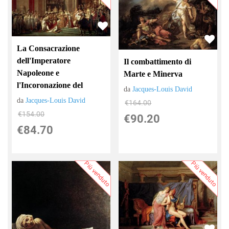
La Consacrazione
dell'Imperatore
Il combattimento di
Napoleone e
Marte e Minerva
l'Incoronazione del
da
Jacques-Louis David
da
Jacques-Louis David
€164.00
€154.00
€90.20
€84.70
Più venduto
Più venduto