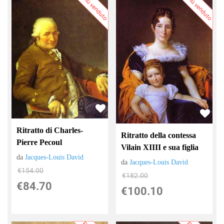
Più venduto
Più venduto
Ritratto di Charles-
Ritratto della contessa
Pierre Pecoul
Vilain XIIII e sua figlia
da
Jacques-Louis David
da
Jacques-Louis David
€154.00
€182.00
€84.70
€100.10