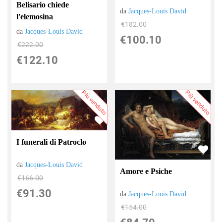
Belisario chiede
da
Jacques-Louis David
l'elemosina
€182.00
da
Jacques-Louis David
€100.10
€222.00
€122.10
Più venduto
Più venduto
I funerali di Patroclo
da
Jacques-Louis David
Amore e Psiche
€166.00
€91.30
da
Jacques-Louis David
€154.00