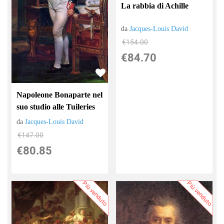
La rabbia di Achille
da
Jacques-Louis David
€154.00
€84.70
Napoleone Bonaparte nel
suo studio alle Tuileries
da
Jacques-Louis David
€147.00
€80.85
Più venduto
Più venduto