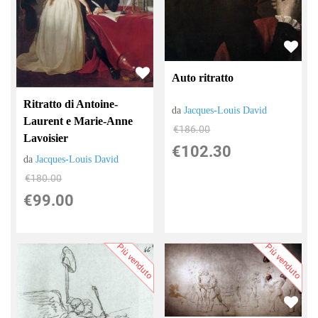
Auto ritratto
Ritratto di Antoine-
da
Jacques-Louis David
Laurent e Marie-Anne
€186.00
Lavoisier
€102.30
da
Jacques-Louis David
€180.00
€99.00
Più venduto
Più venduto