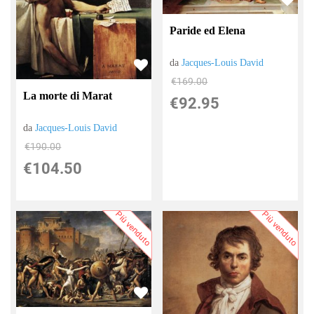
Paride ed Elena
da
Jacques-Louis David
€169.00
La morte di Marat
€92.95
da
Jacques-Louis David
€190.00
€104.50
Più venduto
Più venduto